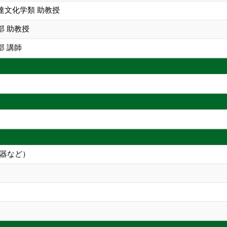
達文化学類 助教授
部 助教授
部 講師
理器など）