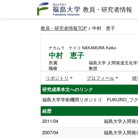
教員・研究者情報
教員・研究者情報TOP
> 中村 恵子
ナカムラ ケイコ
NAKAMURA Keiko
中村 恵子
所属
福島大学 人間発達文化学
職種
教授
リポジトリ
プロフィール
研
研究成果本文へのリンク
福島大学学術機関リポジトリ FUKURO_フク
経歴
2011/04
福島大学人間発
2007/04
福島大学人間発