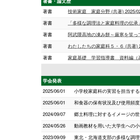
著書・論文歴
著書
技術家庭 家庭分野 (共著) 2025/0
著書
「多様な調理法と家庭料理の伝承」調査
著書
阿武隈高地の凍み餅～厳寒を笑って生
著書
わたしたちの家庭科５・６ (共著) 20
著書
家庭基礎 学習指導書 資料編（高校教
学会発表
2025/06/01
小学校家庭科の実習を担当する
2025/06/01
和食器の保有状況及び使用頻度
2024/09/07
郷土料理に対するイメージの世代
2024/05/26
動画教材を用いた大学生への小
2023/09/09
東北・北海道支部の多様な調理法