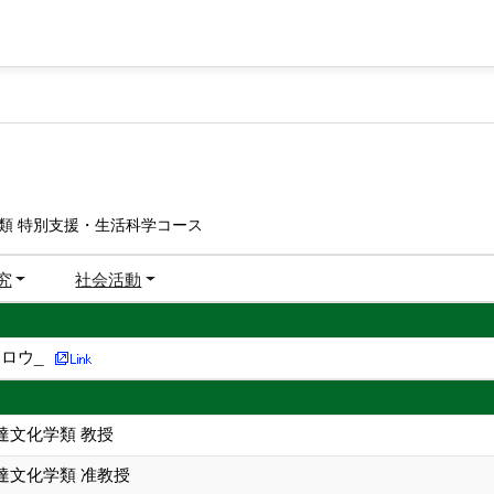
類 特別支援・生活科学コース
究
社会活動
ロウ_
達文化学類 教授
達文化学類 准教授