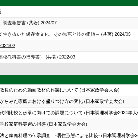
2
報告書 (共著) 2024/07
き抜いた保存食文化、その知恵と技の価値～ (共著) 2024/03
24/02
科書の指導書） (共著) 2022/03
教員のための動画教材の作製について (日本家政学会大会)
からみた家庭における盛りつけ方の変化 (日本家政学会大会)
間比較と伝承に向けての課題について (日本調理科学会2024年大
学校家庭科実習の指導 (日本家政学会大会)
と家庭料理の伝承調査 -居住形態による比較- (日本調理科学会20