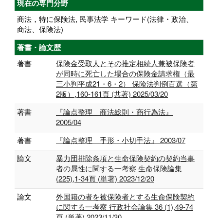
現在の専門分野
商法，特に保険法, 民事法学 キーワード(法律・政治、
商法、保険法)
著書・論文歴
著書
保険金受取人とその推定相続人兼被保険者
が同時に死亡した場合の保険金請求権（最
三小判平成21・6・2） 保険法判例百選（第
2版）,160-161頁 (共著) 2025/03/20
著書
『論点整理 商法総則・商行為法』
2005/04
著書
『論点整理 手形・小切手法』 2003/07
論文
暴力団排除条項と生命保険契約の契約当事
者の属性に関する一考察 生命保険論集
(225),1-34頁 (単著) 2023/12/20
論文
外国籍の者を被保険者とする生命保険契約
に関する一考察 行政社会論集 36 (1),49-74
頁 (単著) 2023/11/30