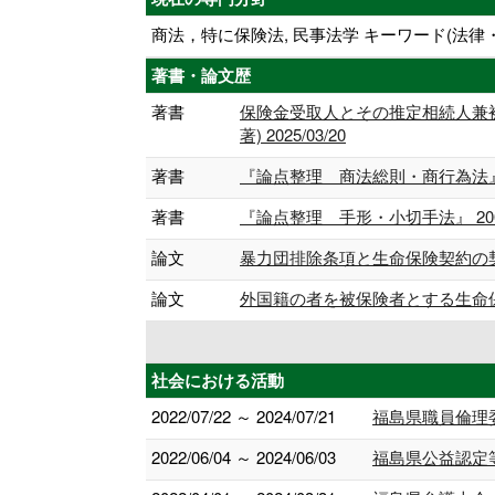
商法，特に保険法, 民事法学 キーワード(法律
著書・論文歴
著書
保険金受取人とその推定相続人兼被保
著) 2025/03/20
著書
『論点整理 商法総則・商行為法』 2
著書
『論点整理 手形・小切手法』 2003
論文
暴力団排除条項と生命保険契約の契約当事者
論文
外国籍の者を被保険者とする生命保険契約に
社会における活動
2022/07/22 ～ 2024/07/21
福島県職員倫理
2022/06/04 ～ 2024/06/03
福島県公益認定