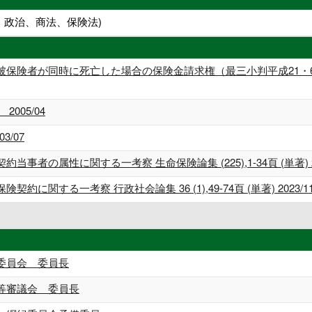
・政治、商法、保険法)
険者が同時に死亡した場合の保険金請求権（最三小判平成21・6・2） 
005/04
/07
の属性に関する一考察 生命保険論集 (225),1-34頁 (単著) 202
関する一考察 行政社会論集 36 (1),49-74頁 (単著) 2023/11
委員会 委員長
等審議会 委員長