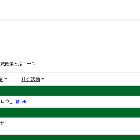
地域政策と法コース
究
社会活動
ロウ_
士