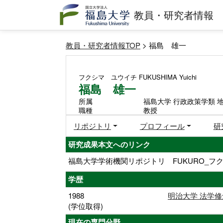
教員・研究者情報
教員・研究者情報TOP
> 福島 雄一
フクシマ ユウイチ
FUKUSHIMA Yuichi
福島 雄一
所属
福島大学 行政政策学類 
職種
教授
リポジトリ
プロフィール
研
研究成果本文へのリンク
福島大学学術機関リポジトリ FUKURO_フク
学歴
1988
明治大学 法学修
(学位取得)
現在の専門分野