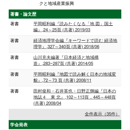
クと地域産業振興
著書・論文歴
著書
平岡昭利編『読みたくなる「地 図」国土
編』,24～25頁 (共著) 2019/03
著書
経済地理学会編『キーワードで読む 経済地
理学』,327～340頁 (共著) 2018/06
著書
山川充夫編著『日本経済と地域構
造』,283~287頁 (共著) 2014/05
著書
平岡昭利編『地図で読み解く日本の地域変
貌』,72～73 頁 (共著) 2008/11
著書
田村俊和・石井英也・日野正輝編『日本の
地誌４ 東 北』,102～113頁，445～448頁
(共著) 2008/04
全件表示（35件）
学会発表