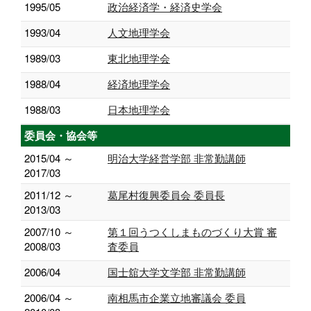
1995/05
政治経済学・経済史学会
1993/04
人文地理学会
1989/03
東北地理学会
1988/04
経済地理学会
1988/03
日本地理学会
委員会・協会等
2015/04 ～
明治大学経営学部 非常勤講師
2017/03
2011/12 ～
葛尾村復興委員会 委員長
2013/03
2007/10 ～
第１回うつくしまものづくり大賞 審
2008/03
査委員
2006/04
国士舘大学文学部 非常勤講師
2006/04 ～
南相馬市企業立地審議会 委員