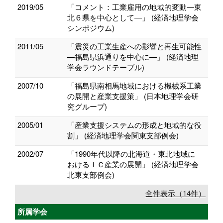
2019/05
「コメント：工業雇用の地域的変動―東
北６県を中心として―」 (経済地理学会
シンポジウム)
2011/05
「震災の工業生産への影響と再生可能性
―福島県浜通りを中心に―」 (経済地理
学会ラウンドテーブル)
2007/10
「福島県南相馬地域における機械系工業
の展開と産業支援策」 (日本地理学会研
究グループ)
2005/01
「産業支援システムの形成と地域的な役
割」 (経済地理学会関東支部例会)
2002/07
「1990年代以降の北海道・東北地域に
おけるＩＣ産業の展開」 (経済地理学会
北東支部例会)
全件表示（14件）
所属学会