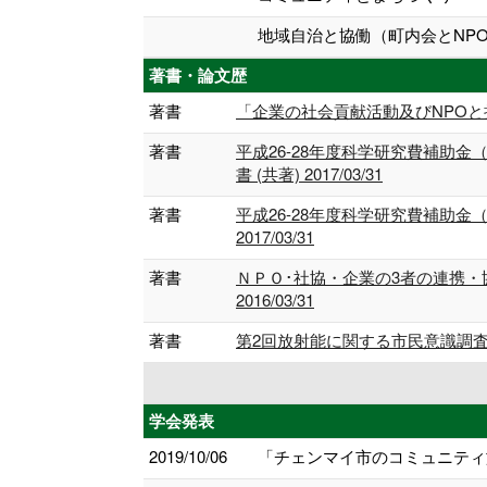
地域自治と協働（町内会とNPO
著書・論文歴
著書
「企業の社会貢献活動及びNPOと持続
著書
平成26-28年度科学研究費補助
書 (共著) 2017/03/31
著書
平成26-28年度科学研究費補助
2017/03/31
著書
ＮＰＯ･社協・企業の3者の連携・
2016/03/31
著書
第2回放射能に関する市民意識調査 
学会発表
2019/10/06
「チェンマイ市のコミュニティ施