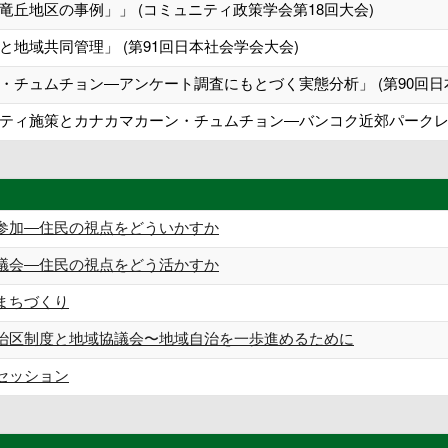
丘地区の事例」」 (コミュニティ政策学会第18回大会)
地域共同管理」 (第91回日本社会学会大会)
・チュムチョン―アンケート調査にもとづく実態分析」 (第90回日
ティ施策とカナカマカーン・チュムチョン―バンコク近郊パークレッ
参加―住民の視点をどういかすか
議会―住民の視点をどう活かすか
まちづくり
治区制度と地域協議会〜地域自治を一歩進めるために
セッション