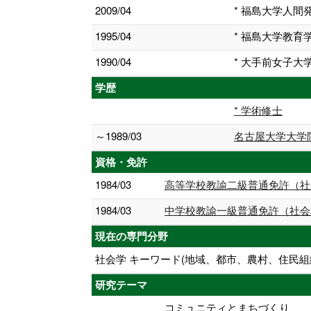
2009/04
* 福島大学人間
1995/04
* 福島大学教育
1990/04
* 大手前女子大
学歴
* 学術修士
～1989/03
名古屋大学大学
資格・免許
1984/03
高等学校教諭二級普通免許（社
1984/03
中学校教諭一級普通免許（社会
現在の専門分野
社会学 キーワード(地域、都市、農村、住民
研究テーマ
コミュニティとまちづくり