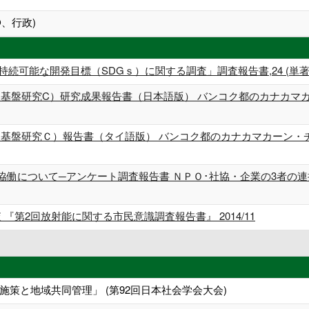
、行政)
可能な開発目標（SDGｓ）に関する調査」調査報告書,24 (単著) 201
金（基盤研究C）研究成果報告書（日本語版） バンコク都のカナカ
金（基盤研究Ｃ）報告書（タイ語版） バンコク都のカナカマカーン・チ
協働について─アンケート調査報告書 ＮＰＯ･社協・企業の3者の連
『第2回放射能に関する市民意識調査報告書』 2014/11
策と地域共同管理」 (第92回日本社会学会大会)