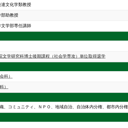
発達文化学類教授
学部助教授
学文学部専任講師
院文学研究科博士後期課程（社会学専攻）単位取得退学
会科）
科）
組織、コミュニティ、ＮＰＯ、地域自治、自治体内分権、都市内分権