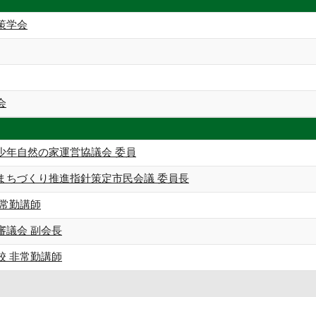
策学会
会
少年自然の家運営協議会 委員
まちづくり推進指針策定市民会議 委員長
非常勤講師
審議会 副会長
校 非常勤講師