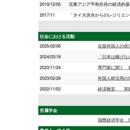
2019/12/05
北東アジア平和共存の経済的基
2017/11
「タイ大洪水からのレジリエン
社会における活動
2025/02/06
在留外国人の状
2024/03/18
「日本は稼げな
2023/11/24
専門家に聞く 
2023/02/28
外国人材活用の
2022/11/02
経済教室 実効
所属学会
国際経済学会，