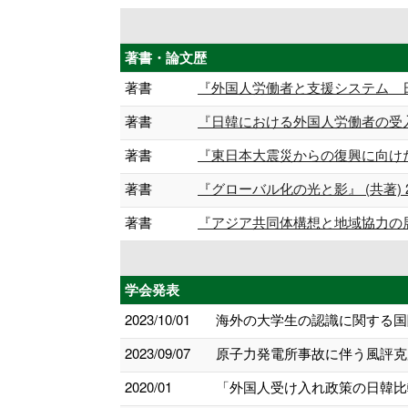
著書・論文歴
著書
『外国人労働者と支援システム 日本・韓
著書
『日韓における外国人労働者の受入れ』,23
著書
『東日本大震災からの復興に向けたグローバル人
著書
『グローバル化の光と影』 (共著) 20
著書
『アジア共同体構想と地域協力の展開』 
学会発表
2023/10/01
海外の大学生の認識に関する国
2023/09/07
原子力発電所事故に伴う風評克服
2020/01
「外国人受け入れ政策の日韓比