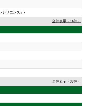
レジリエンス」)
全件表示（14件）
全件表示（38件）