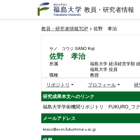
教員・研究者情報
教員・研究者情報TOP
> 佐野 孝治
サノ コウジ
SANO Koji
佐野 孝治
所属
福島大学 経済経営学類 
福島大学 役員
職種
教授
リポジトリ
プロフィール
研
研究成果本文へのリンク
福島大学学術機関リポジトリ FUKURO_フク
メールアドレス