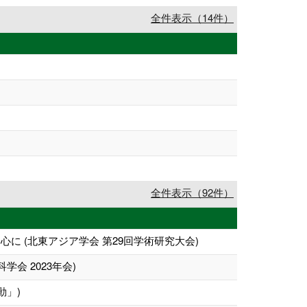
全件表示（14件）
全件表示（92件）
 (北東アジア学会 第29回学術研究大会)
会 2023年会)
動」)