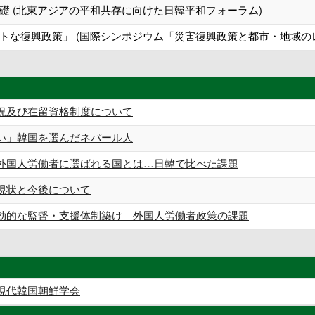
礎 (北東アジアの平和共存に向けた日韓平和フォーラム)
トな復興政策」 (国際シンポジウム「災害復興政策と都市・地域の
況及び在留資格制度について
い」韓国を選んだネパール人
外国人労働者に選ばれる国とは…日韓で比べた課題
現状と今後について
的な監督・支援体制築け 外国人労働者政策の課題
現代韓国朝鮮学会