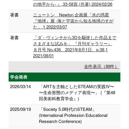
の地平から- 』,33-58頁 (共著) 2024/02/26
著書
ニュートン Newton 企画展「水の惑星
『地球』展 -海と宇宙から知る地球のすが
た」,1 2022/03/07
著書
「ダ・ヴィンチから3Dを駆使した作品まで
さまざまな試みを」 『月刊ギャラリー』
８月号 No.436、2021年8月1日、p.38,1
2021/08/01
全件表示（89件）
学会発表
2026/03/14
「ARTを主軸としたSTEAMの実践Ⅳ〜
〜生命形態のメディア表現〜」 (『第48
回美術科教育学会』)
2025/09/19
「Society 5.0時代のSTEAM」
(International Profession Educational
Research Conference)