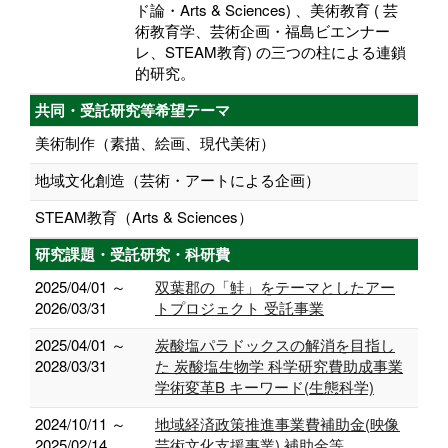
ド論・Arts & Sciences) 、美術教育 ( 芸
術教育学、芸術企画・福島ビエンナー
レ、STEAM教育) の三つの柱による連鎖
的研究。
共同・受託研究等希望テーマ
美術制作（素描、絵画、現代美術）
地域文化創造（芸術・アートによる企画）
STEAM教育（Arts & Sciences）
研究課題・受託研究・科研費
2025/04/01 ～
双葉郡の「鮭」をテーマとしたアー
2026/03/31
トプロジェクト 受託事業
2025/04/01 ～
炭酸塩パラドックスの解消を目指し
2028/03/31
た 炭酸塩生物学 科学研究費助成事業
学術変革B キーワード(生態科学)
2024/10/11 ～
地域経済政策推進事業費補助金(映像
2025/02/14
芸術文化支援事業) 補助金等