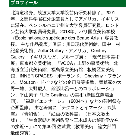
プロフィール
北海道出身。筑波大学大学院芸術研究科修了。2001
年、文部科学省在外派遣員としてアメリカ、イギリス
に滞在。ペンシルバニア州立大学客員研究員。ロンド
ン芸術大学客員研究員。2018年、パリ国立美術学校
（École nationale supérieure des Beaux-Arts ）客員教
授。 主な作品発表／個展：川口現代美術館、田中一村
記念美術館、Zoller Gallery・アメリカ、Century
Gallery・イギリスなど。グループ展：「現代日本美術
展」東京都立美術館、「VOCA」上野の森美術館、北
海道立近代美術館、福島県立美術館、板橋区立美術
館、INNER SPACES・ポーランド、Chevigny・フラン
ス、Mouson・ドイツなどの企画展等多数。舞踏家の大
野一雄、大野慶人、舘形比呂一とのコラボレーショ
ン、平山素子『Life-Casting』の美術 (新国立劇場企
画)。『福島ビエンナーレ』（2004〜）などの芸術祭を
企画監修。 主な著書に『テクストとイマージュの肌
膚』（青幻舎）、『絵画の教科書』（日本文教出
版）、『生命形態と美術教育〜三木成夫の解剖学から
の接近〜』にて第30回 佐武賞（教育美術 論文部門
最優秀賞）。