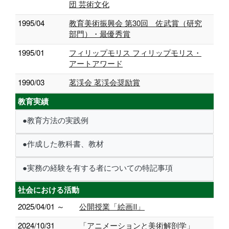
団 芸術文化
1995/04
教育美術振興会 第30回 佐武賞（研究
部門）・最優秀賞
1995/01
フィリップモリス フィリップモリス・
アートアワード
1990/03
茗渓会 茗渓会奨励賞
教育実績
●教育方法の実践例
●作成した教科書、教材
●実務の経験を有する者についての特記事項
社会における活動
2025/04/01 ～
公開授業「絵画Ⅱ」
2024/10/31
「アニメーションと美術解剖学」