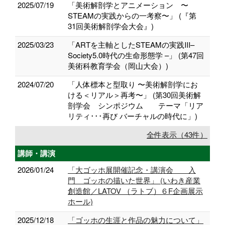
2025/07/19
「美術解剖学とアニメーション 〜
STEAMの実践からの一考察〜」 (『第
31回美術解剖学会大会』)
2025/03/23
「ARTを主軸としたSTEAMの実践Ⅲ–
Society5.0時代の生命形態学 –」 (第47回
美術科教育学会（岡山大会）)
2024/07/20
「人体標本と型取り 〜美術解剖学にお
ける＜リアル＞再考〜」 (第30回美術解
剖学会 シンポジウム テーマ「リア
リティ･･･再び バーチャルの時代に」)
全件表示（43件）
講師・講演
2026/01/24
「大ゴッホ展開催記念・講演会 入
門 ゴッホの描いた世界」 (いわき産業
創造館／LATOV （ラトブ）６F企画展示
ホール)
2025/12/18
「ゴッホの生涯と作品の魅力について」