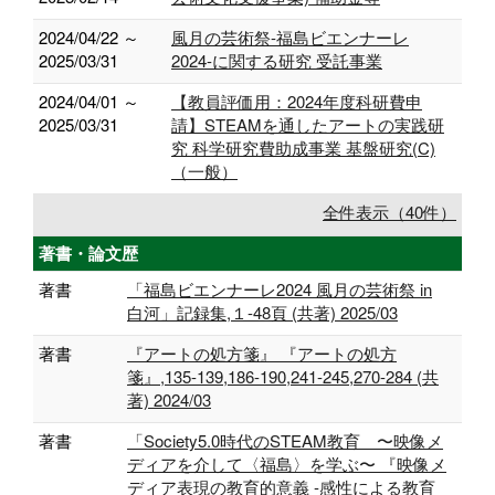
2024/04/22 ～
風月の芸術祭-福島ビエンナーレ
2025/03/31
2024-に関する研究 受託事業
2024/04/01 ～
【教員評価用：2024年度科研費申
2025/03/31
請】STEAMを通したアートの実践研
究 科学研究費助成事業 基盤研究(C)
（一般）
全件表示（40件）
著書・論文歴
著書
「福島ビエンナーレ2024 風月の芸術祭 in
白河」記録集,１-48頁 (共著) 2025/03
著書
『アートの処方箋』 『アートの処方
箋』,135-139,186-190,241-245,270-284 (共
著) 2024/03
著書
「Society5.0時代のSTEAM教育 〜映像メ
ディアを介して〈福島〉を学ぶ〜 『映像メ
ディア表現の教育的意義 -感性による教育