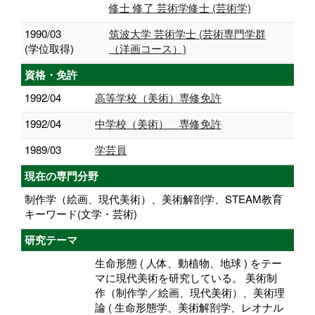
修士 修了 芸術学修士 (芸術学)
1990/03
筑波大学 芸術学士 (芸術専門学群
(学位取得)
（洋画コース）)
資格・免許
1992/04
高等学校（美術）専修免許
1992/04
中学校（美術） 専修免許
1989/03
学芸員
現在の専門分野
制作学（絵画、現代美術）、美術解剖学、STEAM教育
キーワード(文学・芸術)
研究テーマ
生命形態 ( 人体、動植物、地球 ) をテー
マに現代美術を研究している。 美術制
作（制作学／絵画、現代美術）、美術理
論 ( 生命形態学、美術解剖学、レオナル