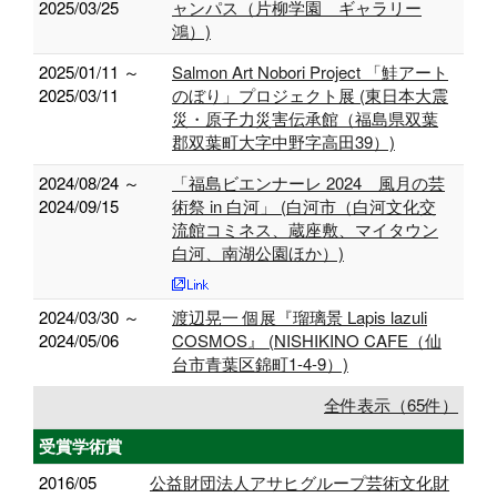
2025/03/25
ャンパス（片柳学園 ギャラリー
鴻）)
2025/01/11 ～
Salmon Art Nobori Project 「鮭アート
2025/03/11
のぼり」プロジェクト展 (東日本大震
災・原子力災害伝承館（福島県双葉
郡双葉町大字中野字高田39）)
2024/08/24 ～
「福島ビエンナーレ 2024 風月の芸
2024/09/15
術祭 in 白河」 (白河市（白河文化交
流館コミネス、蔵座敷、マイタウン
白河、南湖公園ほか）)
2024/03/30 ～
渡辺晃一 個展『瑠璃景 Lapis lazuli
2024/05/06
COSMOS』 (NISHIKINO CAFE（仙
台市青葉区錦町1-4-9）)
全件表示（65件）
受賞学術賞
2016/05
公益財団法人アサヒグループ芸術文化財