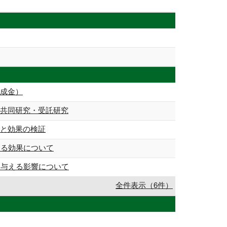
助成金）
 共同研究・受託研究
策と効果の検証
える効果について
に与える影響について
全件表示（6件）