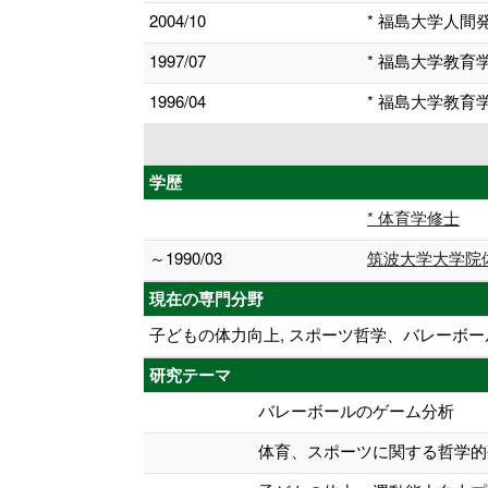
2004/10
* 福島大学人間
1997/07
* 福島大学教育
1996/04
* 福島大学教育
学歴
* 体育学修士
～1990/03
筑波大学大学院
現在の専門分野
子どもの体力向上, スポーツ哲学、バレーボー
研究テーマ
バレーボールのゲーム分析
体育、スポーツに関する哲学的