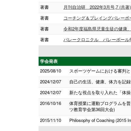
著書
月刊自治研 2022年3月号,7 (共著) 20
著書
コーチング＆プレイングバレーボール120号
著書
令和2年度福島県児童生徒の健康、体力
著書
バレークロニクル バレーボール年代記 
学会発表
2025/08/10
スポーツゲームにおける審判と
2024/12/07
自己の生活、健康、体力を記録
2024/12/07
新たな視点を取り入れた「体操」
2016/10/16
体育授業に運動プログラムを普
ツ教育学会第36回大会)
2015/11/10
Philosophy of Coaching (2015 In