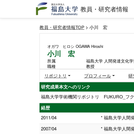
教員・研究者情報
教員・研究者情報TOP
> 小川 宏
オガワ ヒロシ
OGAWA Hiroshi
小川 宏
所属
福島大学 人間発達文化学
職種
教授
リポジトリ
プロフィール
研
研究成果本文へのリンク
福島大学学術機関リポジトリ FUKURO_フク
経歴
2011/04
* 福島大学人間
2007/04
* 福島大学人間