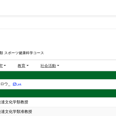
類 スポーツ健康科学コース
究
教育
社会活動
ロウ_
発達文化学類教授
発達文化学類准教授