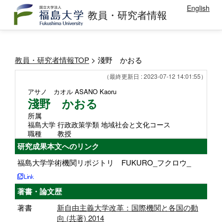
English
教員・研究者情報
教員・研究者情報TOP
> 淺野 かおる
（最終更新日 : 2023-07-12 14:01:55）
アサノ カオル
ASANO Kaoru
淺野 かおる
所属
福島大学 行政政策学類 地域社会と文化コース
職種
教授
研究成果本文へのリンク
福島大学学術機関リポジトリ FUKURO_フクロウ_
著書・論文歴
著書
新自由主義大学改革：国際機関と各国の動
向 (共著) 2014