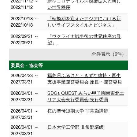
2022/11/12 ～
新型コロナウイルス感染拡大と新し
2022/11/12
い世界秩序
2022/10/18 ～
「転換期を迎えたアジアにおける新
2022/10/18
しいライフスタイルとビジネス」
2022/09/21 ～
「ウクライナ戦争後の世界秩序の展
2022/09/21
望」
全件表示（6件）
委員会・協会等
2026/04/23 ～
福島県ふるさと・きずな維持・再生
2027/03/31
支援事業運営委員会 座長・運営委員
2026/04/01 ～
SDGs QUEST みらい甲子園南東北エ
2027/03/31
リア大会実行委員会 実行委員
2026/04/01 ～
桜の聖母短期大学 非常勤講師
2027/03/31
2026/04/01 ～
日本大学工学部 非常勤講師
2027/03/31