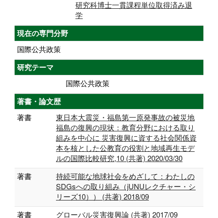
研究科博士一貫課程単位取得済み退
学
現在の専門分野
国際公共政策
研究テーマ
国際公共政策
著書・論文歴
著書
東日本大震災・福島第一原発事故の被災地
福島の復興の現状：教育分野における取り
組みを中心に 災害復興に資する社会関係資
本を核とした公教育の役割と地域再生モデ
ルの国際比較研究,10 (共著) 2020/03/30
著書
持続可能な地球社会をめざして：わたしの
SDGsへの取り組み（jUNUレクチャー・シ
リーズ10）） (共著) 2018/09
著書
グローバル災害復興論 (共著) 2017/09