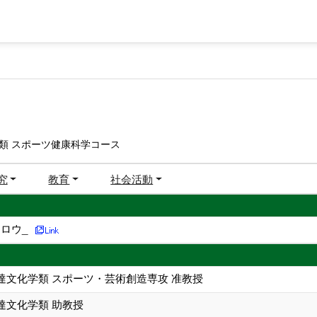
類 スポーツ健康科学コース
究
教育
社会活動
ロウ_
達文化学類 スポーツ・芸術創造専攻 准教授
達文化学類 助教授