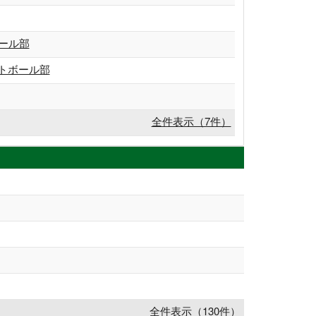
ール部
トボール部
全件表示（7件）
全件表示（130件）