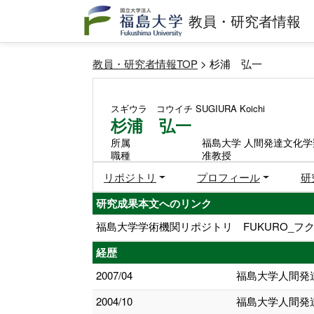
教員・研究者情報
教員・研究者情報TOP
> 杉浦 弘一
スギウラ コウイチ
SUGIURA Koichi
杉浦 弘一
所属
福島大学 人間発達文化学
職種
准教授
リポジトリ
プロフィール
研
研究成果本文へのリンク
福島大学学術機関リポジトリ FUKURO_フク
経歴
2007/04
福島大学人間発
2004/10
福島大学人間発