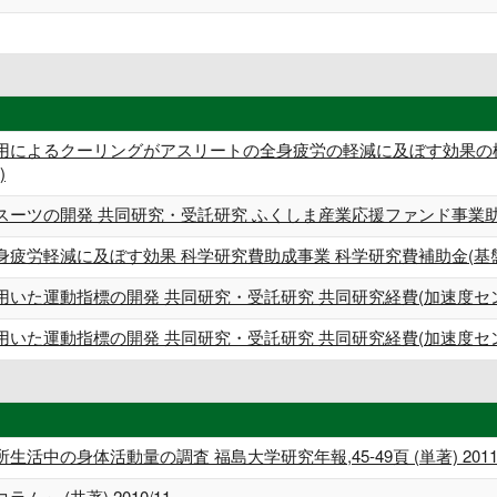
用によるクーリングがアスリートの全身疲労の軽減に及ぼす効果の検
)
スーツの開発 共同研究・受託研究 ふくしま産業応援ファンド事業助
疲労軽減に及ぼす効果 科学研究費助成事業 科学研究費補助金(基盤
用いた運動指標の開発 共同研究・受託研究 共同研究経費(加速度セ
用いた運動指標の開発 共同研究・受託研究 共同研究経費(加速度セ
中の身体活動量の調査 福島大学研究年報,45-49頁 (単著) 201
 (共著) 2010/11