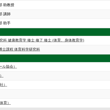
部 助教授
部 講師
部 助手
究科 健康教育学 修士 修了 修士 (体育、身体教育学)
博士課程 体育科学研究科
ール協会）
）
社）
体育）