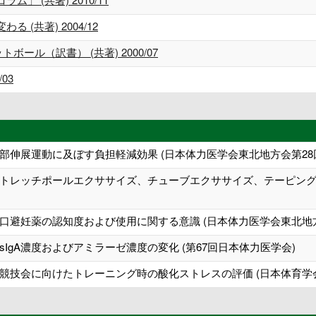
(共著) 2004/12
ール（訳書） (共著) 2000/07
03
部伸展運動に及ぼす負担軽減効果 (日本体力医学会東北地方会第28
トレッチポールエクササイズ、チューブエクササイズ、テーピング実
口避妊薬の認知度および使用に関する意識 (日本体力医学会東北地方
IgA濃度およびアミラーゼ濃度の変化 (第67回日本体力医学会)
競技会に向けたトレーニング時の酸化ストレスの評価 (日本体育学会