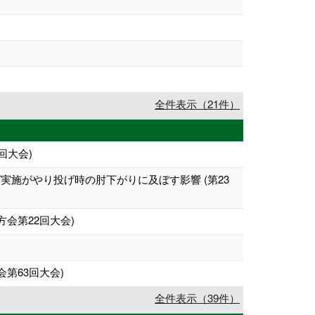
全件表示（21件）
回大会)
施がやり投げ時の肘下がりに及ぼす影響 (第23
会第22回大会)
第63回大会)
全件表示（39件）