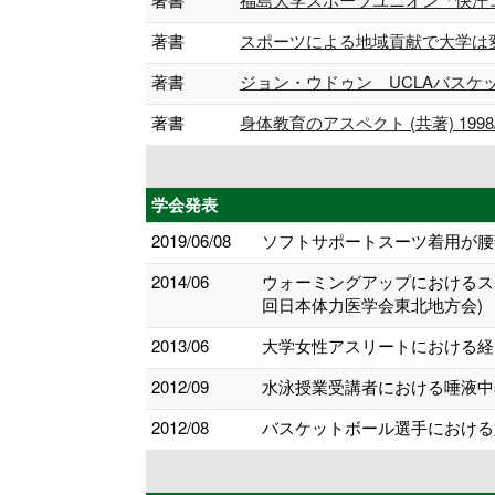
著書
スポーツによる地域貢献で大学は変わる 
著書
ジョン・ウドゥン UCLAバスケットボ
著書
身体教育のアスペクト (共著) 1998/
学会発表
2019/06/08
ソフトサポートスーツ着用が腰
2014/06
ウォーミングアップにおけるス
回日本体力医学会東北地方会)
2013/06
大学女性アスリートにおける経
2012/09
水泳授業受講者における唾液中s
2012/08
バスケットボール選手における