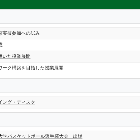
育実技参加への試み
成
用いた授業展開
ワーク構築を目指した授業展開
イング・ディスク
本大学バスケットボール選手権大会 出場