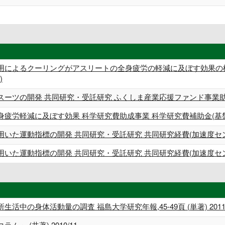
用によるクーリングがアスリートの全身疲労の軽減に及ぼす効果の検
)
スーツの開発 共同研究・受託研究 ふくしま産業応援ファンド事業助
疲労軽減に及ぼす効果 科学研究費助成事業 科学研究費補助金(基盤
用いた運動指標の開発 共同研究・受託研究 共同研究経費(加速度セ
用いた運動指標の開発 共同研究・受託研究 共同研究経費(加速度セ
中の身体活動量の調査 福島大学研究年報,45-49頁 (単著) 201
 (共著) 2010/11