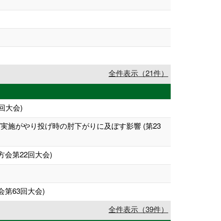
全件表示（21件）
回大会)
施がやり投げ時の肘下がりに及ぼす影響 (第23
会第22回大会)
第63回大会)
全件表示（39件）