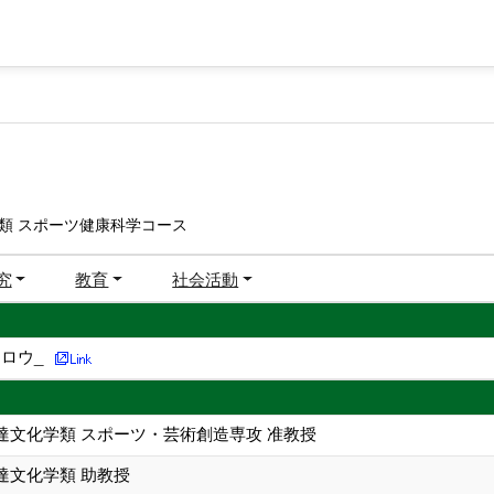
類 スポーツ健康科学コース
究
教育
社会活動
ロウ_
達文化学類 スポーツ・芸術創造専攻 准教授
達文化学類 助教授