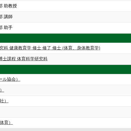
部 助教授
部 講師
部 助手
究科 健康教育学 修士 修了 修士 (体育、身体教育学)
博士課程 体育科学研究科
ール協会）
）
社）
体育）