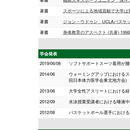
著書
スポーツによる地域貢献で大学は変わる 
著書
ジョン・ウドゥン UCLAバスケットボ
著書
身体教育のアスペクト (共著) 1998/
学会発表
2019/06/08
ソフトサポートスーツ着用が腰
2014/06
ウォーミングアップにおけるス
回日本体力医学会東北地方会)
2013/06
大学女性アスリートにおける経
2012/09
水泳授業受講者における唾液中s
2012/08
バスケットボール選手における