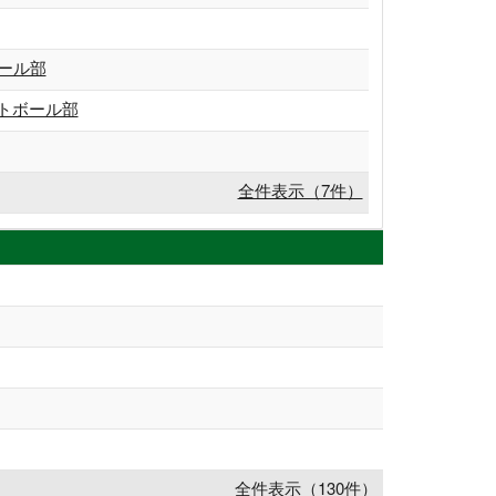
ール部
トボール部
全件表示（7件）
全件表示（130件）