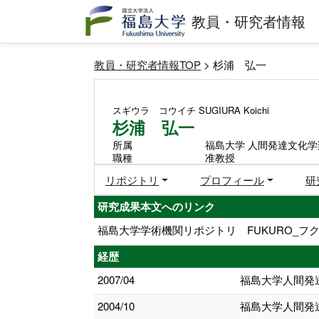
教員・研究者情報
教員・研究者情報TOP
> 杉浦 弘一
スギウラ コウイチ
SUGIURA Koichi
杉浦 弘一
所属
福島大学 人間発達文化学
職種
准教授
リポジトリ
プロフィール
研
研究成果本文へのリンク
福島大学学術機関リポジトリ FUKURO_フク
経歴
2007/04
福島大学人間発
2004/10
福島大学人間発