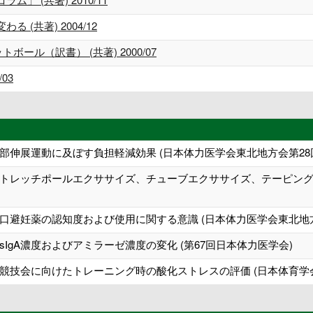
(共著) 2004/12
ール（訳書） (共著) 2000/07
03
部伸展運動に及ぼす負担軽減効果 (日本体力医学会東北地方会第28
トレッチポールエクササイズ、チューブエクササイズ、テーピング実
口避妊薬の認知度および使用に関する意識 (日本体力医学会東北地方
IgA濃度およびアミラーゼ濃度の変化 (第67回日本体力医学会)
競技会に向けたトレーニング時の酸化ストレスの評価 (日本体育学会