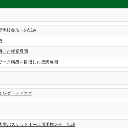
育実技参加への試み
成
用いた授業展開
ワーク構築を目指した授業展開
イング・ディスク
本大学バスケットボール選手権大会 出場