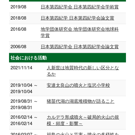
2019/08
日本第四紀学会 日本第四紀学会学術賞
2018/08
日本第四紀学 日本第四紀学会論文賞
2016/08
地学団体研究会 地学団体研究会地球科
学賞
2006/08
日本第四紀学会 日本第四紀学会論文賞
社会における活動
2021/11/14
人新世は地質時代の新しい区分とな
るか
2019/10/04 ～
安達太良山の噴火と塩沢小学校
2019/10/04
2019/08/31 ～
猪苗代湖の湖底堆積物が語ること
2019/08/31
2016/02/14 ～
カルデラ形成噴火～破局的火山の規
2016/02/14
模・頻度・影響～
2016/02/07 ～
福島の火山と災害～噴火の多様性を