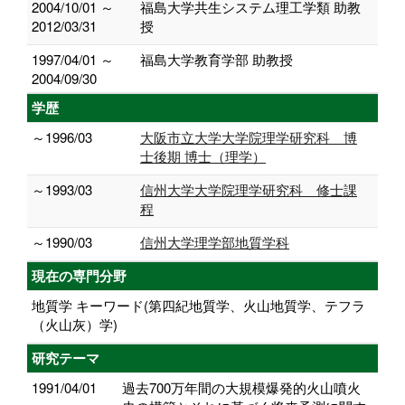
2004/10/01 ～
福島大学共生システム理工学類 助教
2012/03/31
授
1997/04/01 ～
福島大学教育学部 助教授
2004/09/30
学歴
～1996/03
大阪市立大学大学院理学研究科 博
士後期 博士（理学）
～1993/03
信州大学大学院理学研究科 修士課
程
～1990/03
信州大学理学部地質学科
現在の専門分野
地質学 キーワード(第四紀地質学、火山地質学、テフラ
（火山灰）学)
研究テーマ
1991/04/01
過去700万年間の大規模爆発的火山噴火