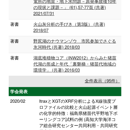
電所の地質・地下水問題－原発事故後10年
の現状と課題－」 (61),57-77頁 (共著)
2021/07/31
著書
火山灰分析の手びき（第3版） (共著)
2018/07
著書
野尻湖のナウマンゾウ 市民参加でさぐる
氷河時代 (共著) 2018/03
著書
湖底堆積物コア（INW2012）からみた猪苗
代湖の形成と年代「裏磐梯・猪苗代地域の
環境学」 (共著) 2016/03
全件表示（95件）
学会発表
2020/02
ItraxとXGTのXRF分析によるX線強度プ
ロファイルの比較と火山起源イベント層
の化学的特徴：福島県猪苗代平野地下ボ
ーリングコア試料の例 (高知大学海洋コ
ア総合研究センター共同利用・共同研究