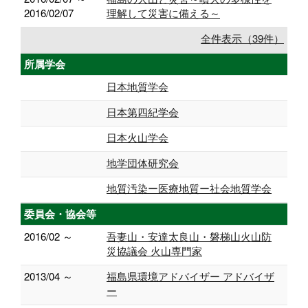
2016/02/07
理解して災害に備える～
全件表示（39件）
所属学会
日本地質学会
日本第四紀学会
日本火山学会
地学団体研究会
地質汚染ー医療地質ー社会地質学会
委員会・協会等
2016/02 ～
吾妻山・安達太良山・磐梯山火山防
災協議会 火山専門家
2013/04 ～
福島県環境アドバイザー アドバイザ
ー