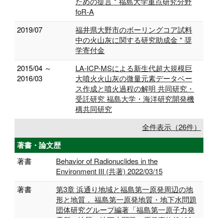
ための提言 * 福島大学重点研究分野
foR-A
2019/07
福井県大野市のボーリングコア試料
中の火山灰に関する研究助成金 * 奨
学寄付金
2015/04 ～
LA-ICP-MSによる新生代超大規模巨
2016/03
大噴火火山灰の微量元素データベー
ス作成と噴火過程の解明 共同研究・
受託研究 福島大学・海洋研究開発機
構共同研究
全件表示（26件）
著書・論文歴
著書
Behavior of Radionuclides in the
Environment III (共著) 2022/03/15
著書
第3章 浜通り地域と福島第一原発周辺の地
形と地質． 福島第一原発地質・地下水問題
団体研究グループ編著「福島第一原子力発