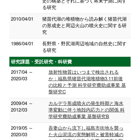
史の構築とそれに基づく将来予測に関す
る研究
2010/04/01
猪苗代湖の堆積物から読み解く猪苗代湖
の形成史と周辺火山の噴火史に関する研
究
1986/04/01
長野県・野尻湖周辺地域の自然史に関す
る研究
研究課題・受託研究・科研費
2017/04 ～
放射性物質はいつまで検出される
2020/03
か：福島県猪苗代湖堆積物3.11前後
の比較と予測 科学研究費助成事業 基
盤研究C
2009/04 ～
カルデラ形成噴火の発生時期と海水
2012/03
準変動に伴う地殻内応力との関係 科
学研究費助成事業 基盤研究B
2019/05 ～
吾妻山から流下し福島市街地を襲っ
2020/03
た火山泥流の実態解明と被害軽減の