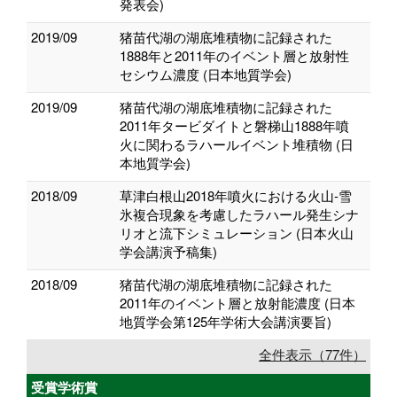
発表会)
2019/09
猪苗代湖の湖底堆積物に記録された
1888年と2011年のイベント層と放射性
セシウム濃度 (日本地質学会)
2019/09
猪苗代湖の湖底堆積物に記録された
2011年タービダイトと磐梯山1888年噴
火に関わるラハールイベント堆積物 (日
本地質学会)
2018/09
草津白根山2018年噴火における火山-雪
氷複合現象を考慮したラハール発生シナ
リオと流下シミュレーション (日本火山
学会講演予稿集)
2018/09
猪苗代湖の湖底堆積物に記録された
2011年のイベント層と放射能濃度 (日本
地質学会第125年学術大会講演要旨)
全件表示（77件）
受賞学術賞