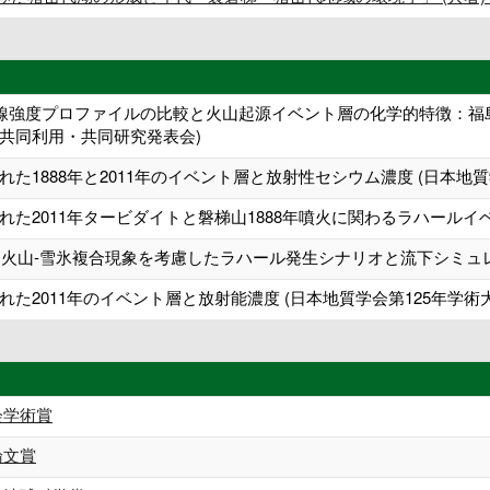
によるX線強度プロファイルの比較と火山起源イベント層の化学的特徴：
共同利用・共同研究発表会)
た1888年と2011年のイベント層と放射性セシウム濃度 (日本地質
た2011年タービダイトと磐梯山1888年噴火に関わるラハールイベ
る火山-雪氷複合現象を考慮したラハール発生シナリオと流下シミュレ
た2011年のイベント層と放射能濃度 (日本地質学会第125年学術
会学術賞
論文賞