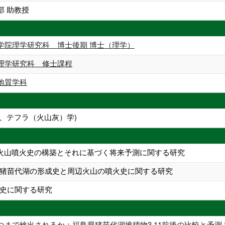
部 助教授
学院理学研究科 博士後期 博士（理学）
理学研究科 修士課程
地質学科
、テフラ（火山灰）学)
的火山噴火史の構築とそれに基づく将来予測に関する研究
猪苗代湖の形成史と周辺火山の噴火史に関する研究
史に関する研究
つまで検出されるか：福島県猪苗代湖堆積物3.11前後の比較と予測 