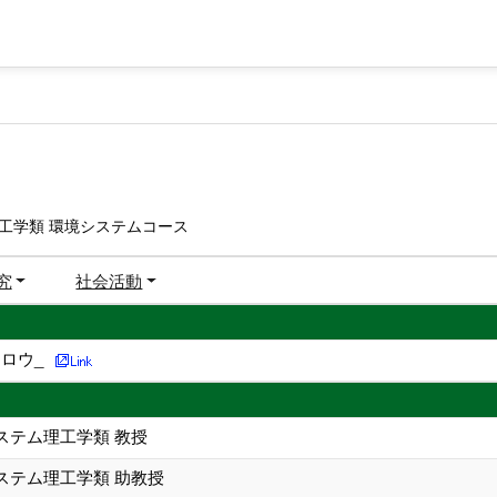
工学類 環境システムコース
究
社会活動
ロウ_
ステム理工学類 教授
ステム理工学類 助教授