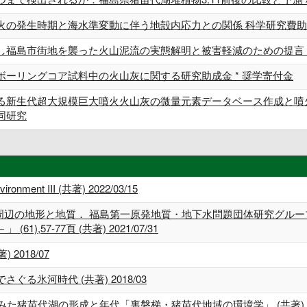
火の発生時期と海水準変動に伴う地殻内応力との関係 科学研究費助
福島市街地を襲った火山泥流の実態解明と被害軽減のための提言 * 
ボーリングコア試料中の火山灰に関する研究助成金 * 奨学寄付金
Sによる新生代超大規模巨大噴火火山灰の微量元素データベース作成と
同研究
nvironment III (共著) 2022/03/15
発周辺の地形と地質． 福島第一原発地質・地下水問題団体研究グル
,57-77頁 (共著) 2021/07/31
2018/07
る氷河時代 (共著) 2018/03
みた猪苗代湖の形成と年代「裏磐梯・猪苗代地域の環境学」 (共著) 20