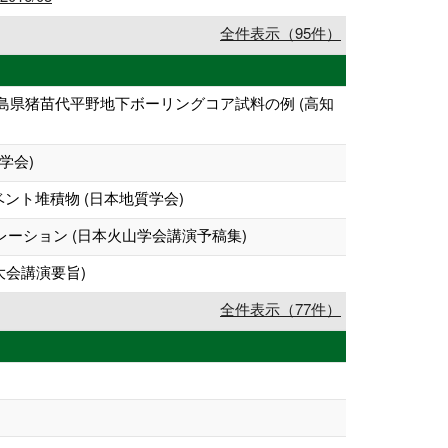
全件表示（95件）
福島県猪苗代平野地下ボーリングコア試料の例 (高知
学会)
ント堆積物 (日本地質学会)
ーション (日本火山学会講演予稿集)
大会講演要旨)
全件表示（77件）