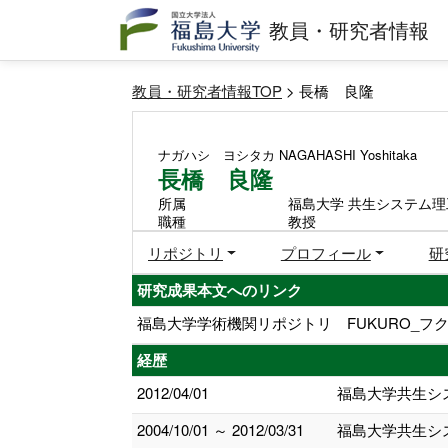
教員・研究者情報
教員・研究者情報TOP
> 長橋 良隆
ナガハシ ヨシタカ
NAGAHASHI Yoshitaka
長橋 良隆
所属
福島大学 共生システム理
職種
教授
リポジトリ
プロフィール
研
研究成果本文へのリンク
福島大学学術機関リポジトリ FUKURO_フク
経歴
2012/04/01
福島大学共生シ
2004/10/01 ～ 2012/03/31
福島大学共生シ