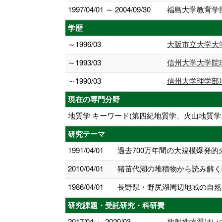
1997/04/01 ～ 2004/09/30
福島大学教育学
学歴
～1996/03
大阪市立大学大
～1993/03
信州大学大学院
～1990/03
信州大学理学部
現在の専門分野
地質学 キーワード(第四紀地質学、火山地質学
研究テーマ
1991/04/01
過去700万年間の大規模爆発
2010/04/01
猪苗代湖の堆積物から読み解く
1986/04/01
長野県・野尻湖周辺地域の自然
研究課題・受託研究・科研費
2017/04 ～ 2020/03
放射性物質はい