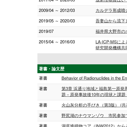
2009/04 ～ 2012/03
カルデラ形成噴
2019/05 ～ 2020/03
吾妻山から流下し
2019/07
福井県大野市の
2015/04 ～ 2016/03
LA-ICP-M
研究開発機構共
著書・論文歴
著書
Behavior of Radionuclides in the E
著書
第3章 浜通り地域と福島第一原
題－原発事故後10年の現状と課題－」 (61)
著書
火山灰分析の手びき（第3版） (共著) 
著書
野尻湖のナウマンゾウ 市民参加でさぐ
著書
湖底堆積物コア（INW2012）から