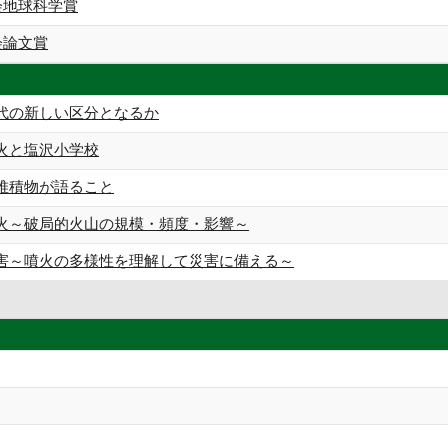
会地球科学賞
会論文賞
代の新しい区分となるか
火と塩沢小学校
堆積物が語ること
火～破局的火山の規模・頻度・影響～
害～噴火の多様性を理解して災害に備える～