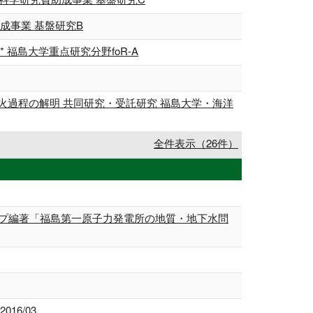
成事業 基盤研究B
福島大学重点研究分野foR-A
噴火過程の解明 共同研究・受託研究 福島大学・海洋
全件表示（26件）
ープ編著「福島第一原子力発電所の地質・地下水問
16/03