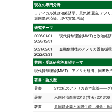
現在の専門分野
ラディカル派政治経済学、景気循環論, アメリ
派国際経済論、現代貨幣理論)
研究テーマ
2026/01/01
現代貨幣理論(MMT)と政治経
2028/12/31
2021/02/01
金融危機後のアメリカ景気循環
2022/03/31
共同・受託研究等希望テーマ
現代貨幣理論(MMT)、アメリカ経済、国際
著書・論文歴
著書
21世紀のアメリカ資本主義――グローバ
著書
米国経済白書2013 (共著) 2013/06
著書
多国籍企業と国際生産 概念・理論・影響