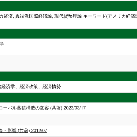
カ経済, 異端派国際経済論, 現代貨幣理論 キーワード(アメリカ
済学
政治経済学、経済政策、経済情勢
ル蓄積構造の変容 (共著) 2023/03/17
 (共著) 2012/07