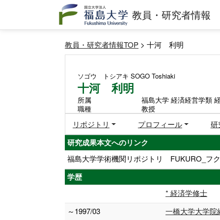
教員・研究者情報
教員・研究者情報TOP
> 十河 利明
ソゴウ トシアキ
SOGO Toshiaki
十河 利明
所属
福島大学 経済経営学類 
職種
教授
リポジトリ
プロフィール
研
研究成果本文へのリンク
福島大学学術機関リポジトリ FUKURO_フク
学歴
* 経済学修士
～1997/03
一橋大学大学院