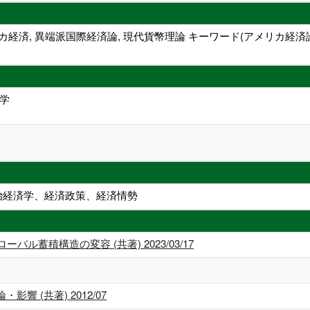
カ経済, 異端派国際経済論, 現代貨幣理論 キーワード(アメリカ
済学
政治経済学、経済政策、経済情勢
ル蓄積構造の変容 (共著) 2023/03/17
 (共著) 2012/07