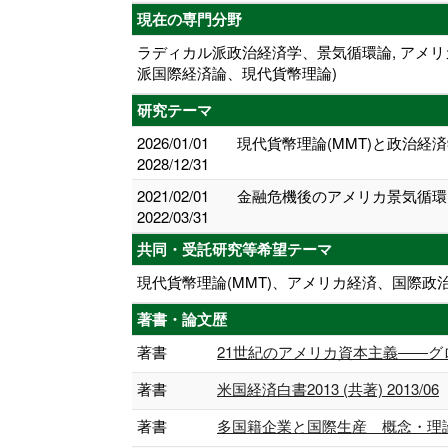
現在の専門分野
ラディカル派政治経済学、景気循環論, アメリ
派国際経済論、現代貨幣理論)
研究テーマ
2026/01/01
現代貨幣理論(MMT)と政治経
2028/12/31
2021/02/01
金融危機後のアメリカ景気循環
2022/03/31
共同・受託研究等希望テーマ
現代貨幣理論(MMT)、アメリカ経済、国際
著書・論文歴
著書
21世紀のアメリカ資本主義――グローバ
著書
米国経済白書2013 (共著) 2013/06
著書
多国籍企業と国際生産 概念・理論・影響