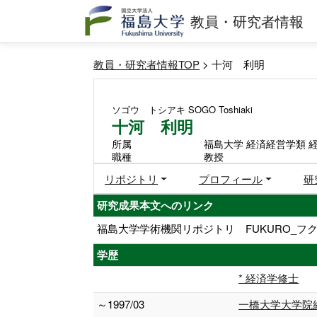
教員・研究者情報
教員・研究者情報TOP
> 十河 利明
ソゴウ トシアキ
SOGO Toshiaki
十河 利明
所属
福島大学 経済経営学類 
職種
教授
リポジトリ
プロフィール
研
研究成果本文へのリンク
福島大学学術機関リポジトリ FUKURO_フク
学歴
* 経済学修士
～1997/03
一橋大学大学院