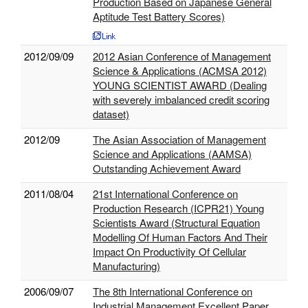
Production Based on Japanese General
Aptitude Test Battery Scores)
2012/09/09
2012 Asian Conference of Management
Science & Applications (ACMSA 2012)
YOUNG SCIENTIST AWARD (Dealing
with severely imbalanced credit scoring
dataset)
2012/09
The Asian Association of Management
Science and Applications (AAMSA)
Outstanding Achievement Award
2011/08/04
21st International Conference on
Production Research (ICPR21) Young
Scientists Award (Structural Equation
Modelling Of Human Factors And Their
Impact On Productivity Of Cellular
Manufacturing)
2006/09/07
The 8th International Conference on
Industrial Management Excellent Paper