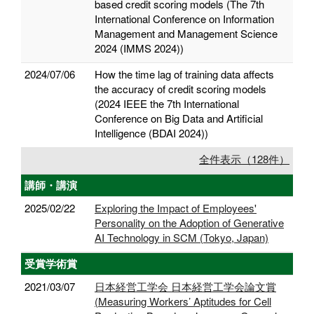
based credit scoring models (The 7th
International Conference on Information
Management and Management Science
2024 (IMMS 2024))
2024/07/06
How the time lag of training data affects
the accuracy of credit scoring models
(2024 IEEE the 7th International
Conference on Big Data and Artificial
Intelligence (BDAI 2024))
全件表示（128件）
講師・講演
2025/02/22
Exploring the Impact of Employees'
Personality on the Adoption of Generative
AI Technology in SCM (Tokyo, Japan)
受賞学術賞
2021/03/07
日本経営工学会 日本経営工学会論文賞
(Measuring Workers’ Aptitudes for Cell