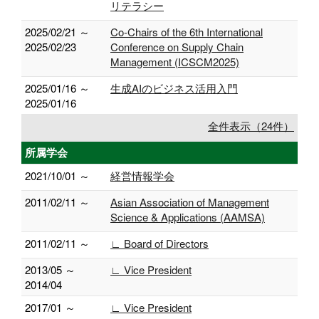
リテラシー
2025/02/21 ～
Co-Chairs of the 6th International
2025/02/23
Conference on Supply Chain
Management (ICSCM2025)
2025/01/16 ～
生成AIのビジネス活用入門
2025/01/16
全件表示（24件）
所属学会
2021/10/01 ～
経営情報学会
2011/02/11 ～
Asian Association of Management
Science & Applications (AAMSA)
2011/02/11 ～
∟ Board of Directors
2013/05 ～
∟ Vice President
2014/04
2017/01 ～
∟ Vice President