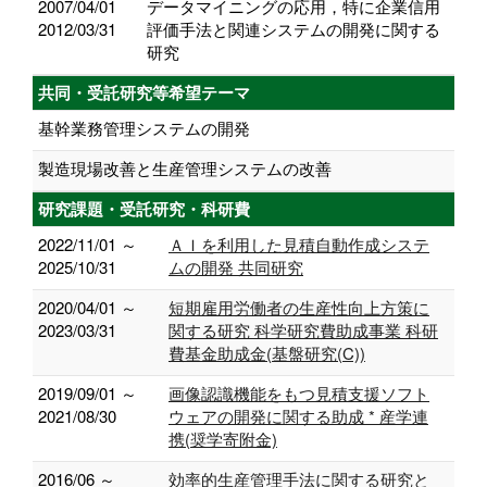
2007/04/01
データマイニングの応用，特に企業信用
2012/03/31
評価手法と関連システムの開発に関する
研究
共同・受託研究等希望テーマ
基幹業務管理システムの開発
製造現場改善と生産管理システムの改善
研究課題・受託研究・科研費
2022/11/01 ～
ＡＩを利用した見積自動作成システ
2025/10/31
ムの開発 共同研究
2020/04/01 ～
短期雇用労働者の生産性向上方策に
2023/03/31
関する研究 科学研究費助成事業 科研
費基金助成金(基盤研究(C))
2019/09/01 ～
画像認識機能をもつ見積支援ソフト
2021/08/30
ウェアの開発に関する助成 * 産学連
携(奨学寄附金)
2016/06 ～
効率的生産管理手法に関する研究と