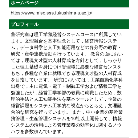
ホームページ
https://www.mise.sss.fukushima-u.ac.jp/
プロフィール
董研究室は理工学類経営システムコースに所属してい
ます。文理融合を基本理念として，経営情報システ
ム，データ科学と人工知能応用などの各分野の教育・
研究・産学連携活動を行っています。 教育の面におい
ては，理魂文才型の人材育成を方針として，しっかり
した理工基礎を身につけ管理職に必要な経営センスを
もち，多種な企業に就職できる理魂文才型の人材育成
を目指しています。 研究においては，工業自動化学科
出身で，主に電気・電子・制御工学および情報工学を
勉強したが，経営工学学部の教員に就職したため，数
理的手法と人工知能手法を基本ツールとして，企業の
経営課題をシステム工学的な視点からとらえ，文理融
合的な研究を行っています。 また，中小企業の基幹業
務管理・生産管理システムを10社以上開発して、情報
システムの活用による管理業務の効率化に関するノウ
ハウを多数積んでいます。