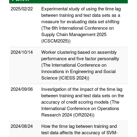
2025/02/22
Experimental study of using the time lag
between training and test data sets as a
measure for evaluating data set shifting
(The 6th International Conference on
Supply Chain Management 2025
(ICSCM2025))
2024/10/14
Worker clustering based on assembly
performance and five factor personality
(The International Conference on
Innovations in Engineering and Social
Science (ICIESS 2024))
2024/09/06
Investigation of the impact of the time lag
between training and test data sets on the
accuracy of credit scoring models (The
International Conference on Operations
Research 2024 (OR2024))
2024/08/24
How the time lag between training and
test data affects the accuracy of SVM-