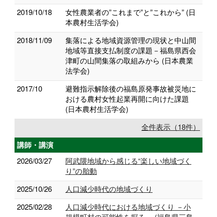
2019/10/18
女性農業者の”これまで”と”これから” (日
本農村生活学会)
2018/11/09
集落による地域資源管理の現状と中山間
地域等直接支払制度の課題－福島県西会
津町の山間集落の取組みから (日本農業
法学会)
2017/10
避難指示解除後の福島原発事故被災地に
おける農村女性起業再開に向けた課題
(日本農村生活学会)
全件表示（18件）
講師・講演
2026/03/27
阿武隈地域から感じる“楽しい地域づく
り”の胎動
2025/10/26
人口減少時代の地域づくり
2025/02/28
人口減少時代における地域づくり －小
規模町村の可能性を探る－ (福島県三島