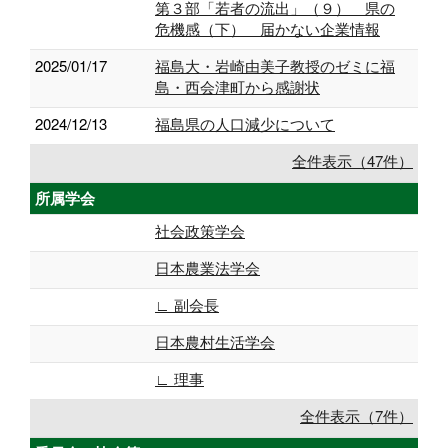
第３部「若者の流出」（９） 県の
危機感（下） 届かない企業情報
2025/01/17
福島大・岩崎由美子教授のゼミに福
島・西会津町から感謝状
2024/12/13
福島県の人口減少について
全件表示（47件）
所属学会
社会政策学会
日本農業法学会
∟ 副会長
日本農村生活学会
∟ 理事
全件表示（7件）