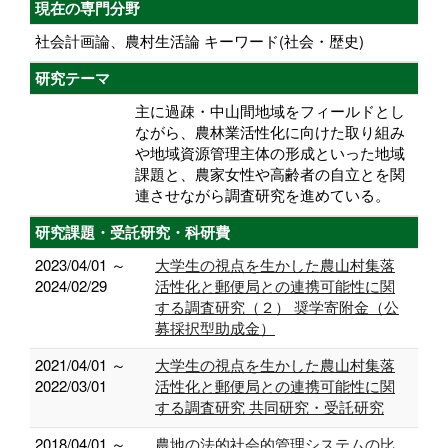
現在の専門分野
社会計画論、農村生活論 キーワード(社会・歴史)
研究テーマ
主に過疎・中山間地域をフィールドとし
ながら、農林業活性化に向けた取り組み
や地域資源管理主体の形成といった地域
課題と、農家女性や高齢者の自立とを関
連させながら調査研究を進めている。
研究課題・受託研究・科研費
2023/04/01 ～
大学生の視点を生かした農山村集落
2024/02/29
活性化と郵便局との連携可能性に関
する調査研究（２） 奨学寄附金（公
募採択型助成金）
2021/04/01 ～
大学生の視点を生かした農山村集落
2022/03/01
活性化と郵便局との連携可能性に関
する調査研究 共同研究・受託研究
2018/04/01 ～
農地の法的社会的管理システムの比