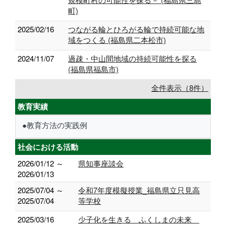
町)
2025/02/16
つながる輪とひろがる輪で持続可能な地
域をつくる (福島県二本松市)
2024/11/07
過疎・中山間地域の持続可能性を探る
(福島県福島市)
全件表示（8件）
教育実績
●教育方法の実践例
社会における活動
2026/01/12 ～
県知事座談会
2026/01/13
2025/07/04 ～
令和7年度模擬授業_福島県立只見高
2025/07/04
等学校
2025/03/16
少子化を生きる ふくしまの未来