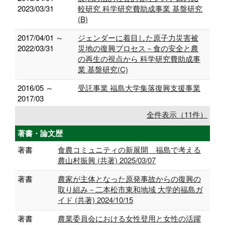
2023/03/31
較研究 科学研究費助成事業 基盤研究
(B)
2017/04/01 ～
ジェンダーに着目した原子力災害被
2022/03/31
災地の復興プロセス－食の安全と農
の再生の視点から 科学研究費助成事
業 基盤研究(C)
2016/05 ～
受託事業 福島大学集落復興支援事業
2017/03
全件表示（11件）
著書・論文歴
著書
食農コミュニティの新展開 福島で考える
農山村振興 (共著) 2025/03/07
著書
農家が主体となった原発事故からの復興の
取り組み－二本松市東和地域 大学的福島ガ
イド (共著) 2024/10/15
著書
農業委員会における女性登用と女性の活躍