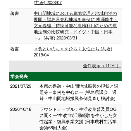
(共著) 2023/07
著書
中山間地域における農地管理と地域自治の
展開－福島県東和地域を事例に 楜澤能生・
文元春編『持続可能な農地利用のための農
地法制の比較研究－ドイツ・中国・日本
－』 (共著) 2023/03/31
著書
＜食といのち＞をひらく女性たち (共著)
2018/04
全件表示（111件）
学会発表
2021/07/29
本県の過疎・中山間地域振興の現状と課
題等ー事例を中心にー (福島県議会 過
疎・中山間地域振興条例見直し検討会)
2020/10/18
ラウンドテーブル：生活改良普及員OG
に聞く―“生改”の活動経験を生かした女
性起業・復興事業支援 (日本農村生活学
会第68回大会)