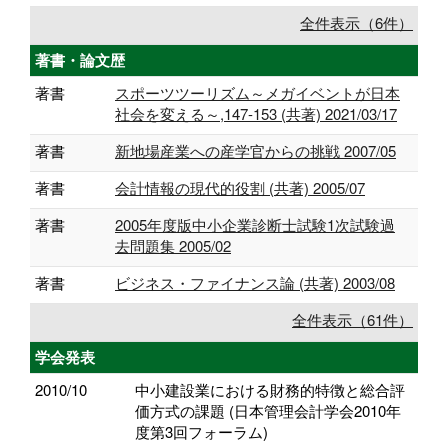
全件表示（6件）
著書・論文歴
著書
スポーツツーリズム～メガイベントが日本
社会を変える～,147-153 (共著) 2021/03/17
著書
新地場産業への産学官からの挑戦 2007/05
著書
会計情報の現代的役割 (共著) 2005/07
著書
2005年度版中小企業診断士試験1次試験過
去問題集 2005/02
著書
ビジネス・ファイナンス論 (共著) 2003/08
全件表示（61件）
学会発表
2010/10
中小建設業における財務的特徴と総合評
価方式の課題 (日本管理会計学会2010年
度第3回フォーラム)