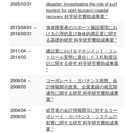
2025/03/31
disaster: Investigating the role of surf
tourism for post-tsunami coastal
recovery 科学研究費助成事業 *
2013/04/01 ～
身体障害者のスポーツ施設環境にお
2016/03/31
ける心理的及び身体的満足度に関す
る基礎的研究 科学研究費助成事業 *
2011/04 ～
建設業におけるマネジメント・コン
2014/03
トロール実態に適合した入札制度設
計に関する研究 科学研究費助成事業
*
2006/04 ～
コーポレート・ガバナンス形態、会
2008/03
計情報開示政策、企業業績の相互関
連性に関する研究 科学研究費助成事
業 *
2004/04 ～
経営者の会計情報開示に対するコー
2006/03
ポレート・ガバナンス・システムの
影響に関する研究 科学研究費助成事
業 *