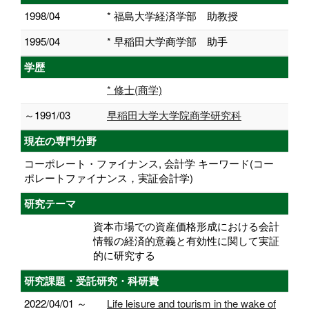
1998/04
* 福島大学経済学部 助教授
1995/04
* 早稲田大学商学部 助手
学歴
* 修士(商学)
～1991/03
早稲田大学大学院商学研究科
現在の専門分野
コーポレート・ファイナンス, 会計学 キーワード(コー
ポレートファイナンス，実証会計学)
研究テーマ
資本市場での資産価格形成における会計
情報の経済的意義と有効性に関して実証
的に研究する
研究課題・受託研究・科研費
2022/04/01 ～
Life leisure and tourism in the wake of