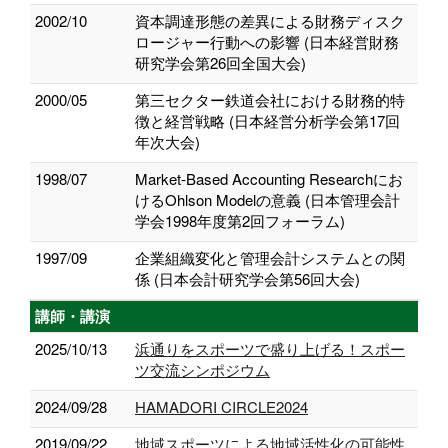
2002/10
資本調達形態の差異による財務ディスク
ロージャー行動への影響 (日本経営財務
研究学会第26回全国大会)
2000/05
第三セクター鉄道会社における財務的特
徴と経営戦略 (日本経営分析学会第17回
年次大会)
1998/07
Market-Based Accounting Researchにお
けるOhlson Modelの意義 (日本管理会計
学会1998年度第2回フォーラム)
1997/09
企業組織変化と管理会計システムとの関
係 (日本会計研究学会第56回大会)
講師・講演
2025/10/13
浜通りをスポーツで盛り上げる！スポー
ツ交流シンポジウム
2024/09/28
HAMADORI CIRCLE2024
2019/09/22
地域スポーツによる地域活性化の可能性