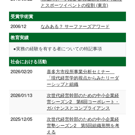
とスポーツイベントの役割 (東京)
受賞学術賞
2006/12
なみある？ サーファーズアワード
教育実績
●実務の経験を有する者についての特記事項
社会における活動
2026/02/20
喜多方市役所事業分析セミナー
「現代経営学的視点からみたリーダ
ーシップと組織
2026/01/13
次世代経営幹部のための中小企業経
営シーズン2 第6回コーポレート・
ガバナンスとコンプライアンス
2025/12/05
次世代経営幹部のための中小企業経
営塾シーズン2 第5回組織形態を考
える