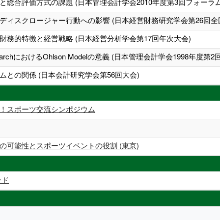
総合評価方式の課題 (日本管理会計学会2010年度第3回フォーラム
ディスクロージャー行動への影響 (日本経営財務研究学会第26回全
務的特徴と経営戦略 (日本経営分析学会第17回年次大会)
ng ResearchにおけるOhlson Modelの意義 (日本管理会計学会1998年度
との関係 (日本会計研究学会第56回大会)
！スポーツ交流シンポジウム
の可能性とスポーツイベントの役割 (東京)
ード