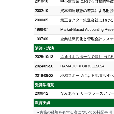
2010/10
中小建設業における財務的特徴と
2002/10
資本調達形態の差異による財務
2000/05
第三セクター鉄道会社における財
1998/07
Market-Based Accounti
1997/09
企業組織変化と管理会計システム
講師・講演
2025/10/13
浜通りをスポーツで盛り上げる
2024/09/28
HAMADORI CIRCLE2024
2019/09/22
地域スポーツによる地域活性化
受賞学術賞
2006/12
なみある？ サーファーズアワ
教育実績
●実務の経験を有する者についての特記事項