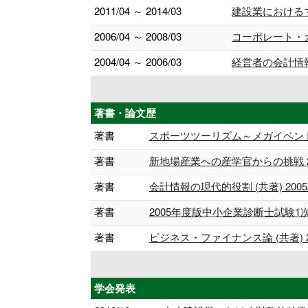
2011/04 ～ 2014/03
建設業における
2006/04 ～ 2008/03
コーポレート・
2004/04 ～ 2006/03
経営者の会計情
著書・論文歴
著書
スポーツツーリズム～メガイベントが日本社
著書
新地場産業への産学官からの挑戦 20
著書
会計情報の現代的役割 (共著) 2005/
著書
2005年度版中小企業診断士試験1次試
著書
ビジネス・ファイナンス論 (共著) 20
学会発表