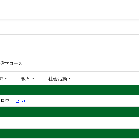
経営学コース
究
教育
社会活動
ロウ_