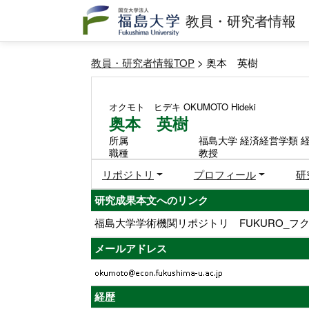
教員・研究者情報
教員・研究者情報TOP
> 奥本 英樹
オクモト ヒデキ
OKUMOTO Hideki
奥本 英樹
所属
福島大学 経済経営学類 
職種
教授
リポジトリ
プロフィール
研
研究成果本文へのリンク
福島大学学術機関リポジトリ FUKURO_フク
メールアドレス
経歴