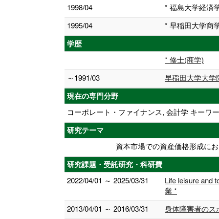
1998/04
* 福島大学経済
1995/04
* 早稲田大学商
学歴
* 修士(商学)
～1991/03
早稲田大学大学
現在の専門分野
コーポレート・ファイナンス, 会計学 キーワ
研究テーマ
資本市場での資産価格形成にお
研究課題・受託研究・科研費
2022/04/01 ～ 2025/03/31
Life leisure and
業 *
2013/04/01 ～ 2016/03/31
身体障害者のス