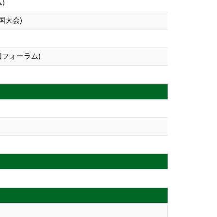
)
国大会)
第2回フォーラム)