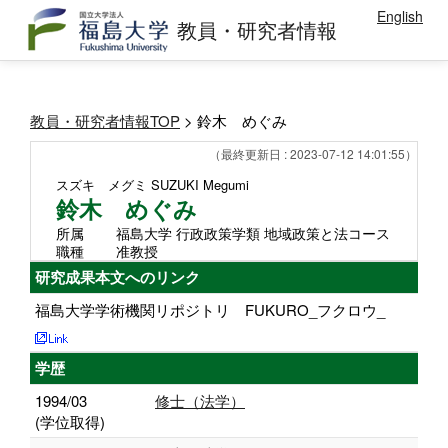
English
教員・研究者情報
教員・研究者情報TOP
> 鈴木 めぐみ
（最終更新日 : 2023-07-12 14:01:55）
スズキ メグミ
SUZUKI Megumi
鈴木 めぐみ
所属
福島大学 行政政策学類 地域政策と法コース
職種
准教授
研究成果本文へのリンク
福島大学学術機関リポジトリ FUKURO_フクロウ_
学歴
1994/03
修士（法学）
(学位取得)