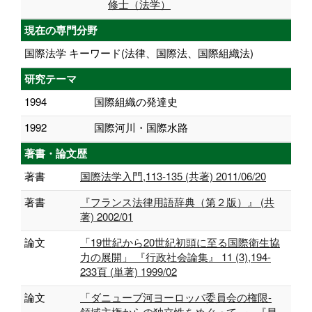
修士（法学）
現在の専門分野
国際法学 キーワード(法律、国際法、国際組織法)
研究テーマ
1994
国際組織の発達史
1992
国際河川・国際水路
著書・論文歴
著書
国際法学入門,113-135 (共著) 2011/06/20
著書
『フランス法律用語辞典（第２版）』 (共
著) 2002/01
論文
「19世紀から20世紀初頭に至る国際衛生協
力の展開」 『行政社会論集』 11 (3),194-
233頁 (単著) 1999/02
論文
「ダニューブ河ヨーロッパ委員会の権限-
領域主権からの独立性をめぐって- 」 『早