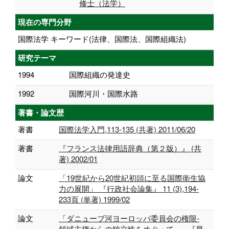
修士（法学）
現在の専門分野
国際法学 キーワード(法律、国際法、国際組織法)
研究テーマ
1994
国際組織の発達史
1992
国際河川・国際水路
著書・論文歴
著書
国際法学入門,113-135 (共著) 2011/06/20
著書
『フランス法律用語辞典（第２版）』 (共
著) 2002/01
論文
「19世紀から20世紀初頭に至る国際衛生協
力の展開」 『行政社会論集』 11 (3),194-
233頁 (単著) 1999/02
論文
「ダニューブ河ヨーロッパ委員会の権限-
領域主権からの独立性をめぐって- 」 『早