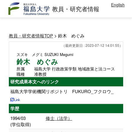
English
教員・研究者情報
教員・研究者情報TOP
> 鈴木 めぐみ
（最終更新日 : 2023-07-12 14:01:55）
スズキ メグミ
SUZUKI Megumi
鈴木 めぐみ
所属
福島大学 行政政策学類 地域政策と法コース
職種
准教授
研究成果本文へのリンク
福島大学学術機関リポジトリ FUKURO_フクロウ_
学歴
1994/03
修士（法学）
(学位取得)