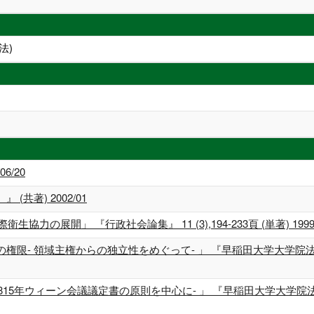
法)
06/20
共著) 2002/01
力の展開」 『行政社会論集』 11 (3),194-233頁 (単著) 1999/
限- 領域主権からの独立性をめぐって- 」 『早稲田大学大学院法研論
815年ウィーン会議議定書の原則を中心に- 」 『早稲田大学大学院法研