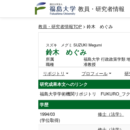
教員・研究者情報
教員・研究者情報TOP
> 鈴木 めぐみ
スズキ メグミ
SUZUKI Megumi
鈴木 めぐみ
所属
福島大学 行政政策学類 
職種
准教授
リポジトリ
プロフィール
研
研究成果本文へのリンク
福島大学学術機関リポジトリ FUKURO_フク
学歴
1994/03
修士（法学）
(学位取得)
修士（法学）