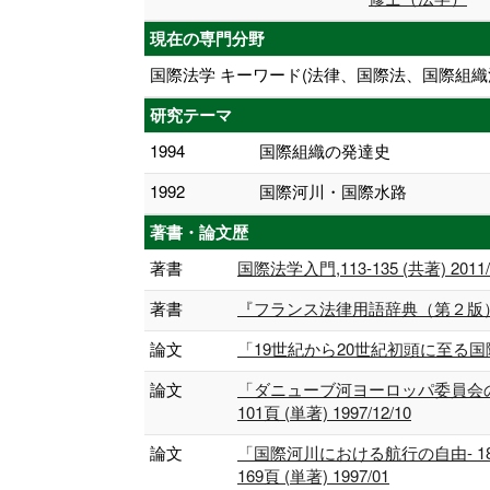
現在の専門分野
国際法学 キーワード(法律、国際法、国際組織
研究テーマ
1994
国際組織の発達史
1992
国際河川・国際水路
著書・論文歴
著書
国際法学入門,113-135 (共著) 2011/
著書
『フランス法律用語辞典（第２版）』 (
論文
「19世紀から20世紀初頭に至る国際衛生協
論文
「ダニューブ河ヨーロッパ委員会の権
101頁 (単著) 1997/12/10
論文
「国際河川における航行の自由- 1
169頁 (単著) 1997/01