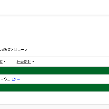
地域政策と法コース
究
社会活動
ロウ_