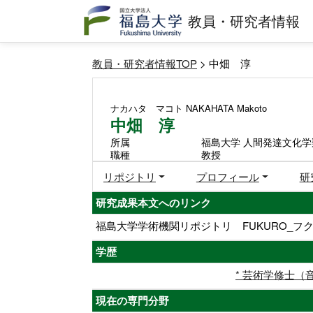
教員・研究者情報
教員・研究者情報TOP
> 中畑 淳
ナカハタ マコト
NAKAHATA Makoto
中畑 淳
所属
福島大学 人間発達文化学
職種
教授
リポジトリ
プロフィール
研
研究成果本文へのリンク
福島大学学術機関リポジトリ FUKURO_フク
学歴
* 芸術学修士（
現在の専門分野