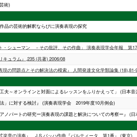
芸術)
作品の芸術的解釈ならびに演奏表現の探究
ーマン －その批評、その作曲」 演奏表現学会年報 第17号,pp.69-7
ム』,235 (共著) 2006/08
題点とその解決法の模索』 人間発達文化学類論集 (18),81-91頁 (
工夫～オンラインと対面によるレッスンをふりかえって」 (日本音楽
」に対する検討』 (演奏表現学会 2019年度10月例会)
アノパートの研究ー演奏表現の課題と解決についての考察ー』 (日本
式楽章の演奏』 J.S.バッハ作曲『パルティータ 第1番』 (東京)