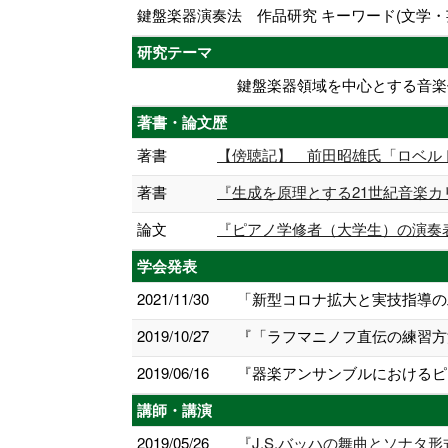
鍵盤楽器演奏法 作品研究 キーワード(文学・
研究テーマ
鍵盤楽器領域を中心とする音楽
著書・論文歴
著書
【傍聴記】 前田昭雄氏「ロベルト・シュ
著書
『生成を原理とする21世紀音楽カリキュラ
論文
『ピアノ学修者（大学生）の演奏表現の問
学会発表
2021/11/30
「新型コロナ拡大と実技指導の
2019/10/27
『「ラフマニノフ直伝の練習方法
2019/06/16
『器楽アンサンブルにおけるピ
講師・講演
2019/05/26
『J.S.バッハの舞曲とソナタ形