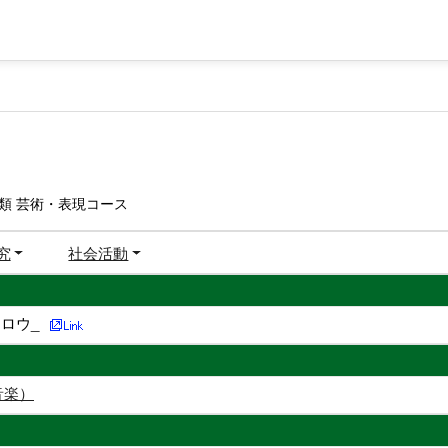
類 芸術・表現コース
究
社会活動
ロウ_
音楽）