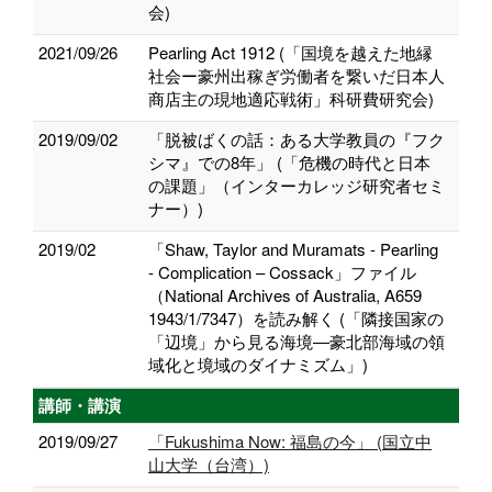
会)
2021/09/26
Pearling Act 1912 (「国境を越えた地縁
社会ー豪州出稼ぎ労働者を繋いだ日本人
商店主の現地適応戦術」科研費研究会)
2019/09/02
「脱被ばくの話：ある大学教員の『フク
シマ』での8年」 (「危機の時代と日本
の課題」（インターカレッジ研究者セミ
ナー）)
2019/02
「Shaw, Taylor and Muramats - Pearling
- Complication – Cossack」ファイル
（National Archives of Australia, A659
1943/1/7347）を読み解く (「隣接国家の
「辺境」から見る海境―豪北部海域の領
域化と境域のダイナミズム」)
講師・講演
2019/09/27
「Fukushima Now: 福島の今」 (国立中
山大学（台湾）)