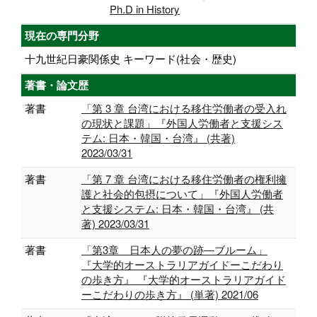
Ph.D in History
現在の専門分野
十九世紀日豪関係史 キーワード(社会・歴史)
著書・論文歴
著書
「第 3 章 台湾における移住労働者の受入れ
の現状と課題」『外国人労働者と支援シス
テム: 日本・韓国・台湾』 (共著)
2023/03/31
著書
「第 7 章 台湾における移住労働者の権利擁
護と社会的包摂について」『外国人労働者
と支援システム: 日本・韓国・台湾』 (共
著) 2023/03/31
著書
「第3章 日本人の夢の跡―ブルーム」
『大学的オーストラリアガイドーこだわり
の歩き方』 『大学的オーストラリアガイド
ーこだわりの歩き方』 (単著) 2021/06