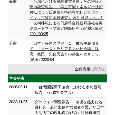
著書
「台湾における脱核発電運動：その推移と
現地調査報告」『再生可能エネルギー技術
移転による日越韓台持続可能社会実現ロー
ドマップ策定国際研究』 再生可能エネルギ
ー技術移転による日越韓台持続可能社会実
現ロードマップ策定国際研究,78-100 (単著)
2021/03/25
著書
「日本人移住の歴史（１）白豪主義期ま
で」『オーストラリア多文化社会論—移
民・難民・先住民族との共生をめざして』
(単著) 2020/04
全件表示（32件）
学会発表
2026/03/11
「台灣國際勞工協會 における参与観察
報告」 (行政社会学会)
2022/11/05
ダーウィン調査報告 (「国境を越えた地
縁社会ー豪州出稼ぎ労働者を繋いだ日本
人商店主の現地適応戦術」科研費研究