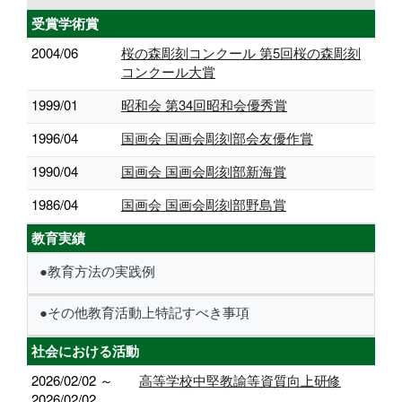
受賞学術賞
2004/06
桜の森彫刻コンクール 第5回桜の森彫刻
コンクール大賞
1999/01
昭和会 第34回昭和会優秀賞
1996/04
国画会 国画会彫刻部会友優作賞
1990/04
国画会 国画会彫刻部新海賞
1986/04
国画会 国画会彫刻部野島賞
教育実績
●教育方法の実践例
●その他教育活動上特記すべき事項
社会における活動
2026/02/02 ～
高等学校中堅教諭等資質向上研修
2026/02/02