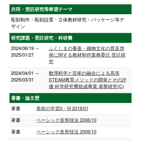
共同・受託研究等希望テーマ
彫刻制作・彫刻設置・立体教材研究・パッケージ等デ
ザイン
研究課題・受託研究・科研費
2024/06/19 ～
ふくしまの養蚕・織物文化の普及啓
2025/01/27
発に関する教材制作業務委託 受託研
究
2024/04/01 ～
数理科学と芸術の融合による高等
2025/03/31
STEAM教育メソッドの開発とその評
価 科学研究費助成事業 基盤研究(C)
著書・論文歴
著書
美術の学習Ⅱ・Ⅲ 2018/01
著書
ベーシック造形技法 2006/10
著書
ベーシック造形技法 2006/10