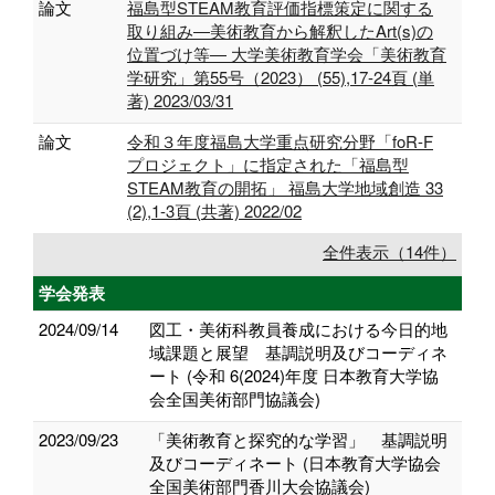
論文
福島型STEAM教育評価指標策定に関する
取り組み―美術教育から解釈したArt(s)の
位置づけ等― 大学美術教育学会「美術教育
学研究」第55号（2023） (55),17-24頁 (単
著) 2023/03/31
論文
令和３年度福島大学重点研究分野「foR-F
プロジェクト」に指定された「福島型
STEAM教育の開拓」 福島大学地域創造 33
(2),1-3頁 (共著) 2022/02
全件表示（14件）
学会発表
2024/09/14
図工・美術科教員養成における今日的地
域課題と展望 基調説明及びコーディネ
ート (令和 6(2024)年度 日本教育大学協
会全国美術部門協議会)
2023/09/23
「美術教育と探究的な学習」 基調説明
及びコーディネート (日本教育大学協会
全国美術部門香川大会協議会)