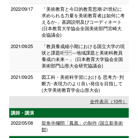
2022/09/17
「美術教育と今日的教育思潮‐21世紀に
求められる力量を美術教育者は如何に考
えるか‐」基調説明及びコーディネート
(日本教育大学協会全国美術部門宮崎大
会協議会)
2021/09/25
「教員養成縮小期における 国立大学の現
状と課題Ⅱ －地域課題と美術科教員
養成の未来－」 (日本教育大学協会全国
美術部門山形大会研究協議会)
2021/09/25
図工科・美術科学習における 思考力･判
断力･表現力のより良い発信を目指して
(大学美術教育学会山形大会)
全件表示（10件）
講師・講演
2022/05/08
龍角寺欄間「鳳凰」の制作 (国立新美術
館)