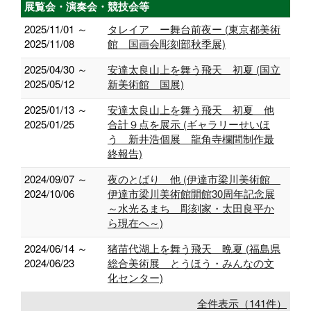
展覧会・演奏会・競技会等
2025/11/01 ～
タレイア ー舞台前夜ー (東京都美術
2025/11/08
館 国画会彫刻部秋季展)
2025/04/30 ～
安達太良山上を舞う飛天 初夏 (国立
2025/05/12
新美術館 国展)
2025/01/13 ～
安達太良山上を舞う飛天 初夏 他
2025/01/25
合計９点を展示 (ギャラリーせいほ
う 新井浩個展 龍角寺欄間制作最
終報告)
2024/09/07 ～
夜のとばり 他 (伊達市梁川美術館
2024/10/06
伊達市梁川美術館開館30周年記念展
～水光るまち 彫刻家・太田良平か
ら現在へ～)
2024/06/14 ～
猪苗代湖上を舞う飛天 晩夏 (福島県
2024/06/23
総合美術展 とうほう・みんなの文
化センター)
全件表示（141件）