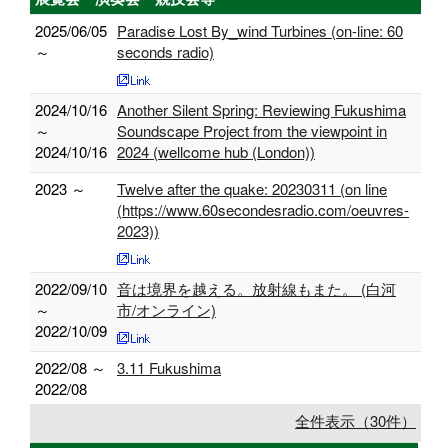
2025/06/05
Paradise Lost By_wind Turbines (on-line: 60
～
seconds radio)
2024/10/16
Another Silent Spring: Reviewing Fukushima
～
Soundscape Project from the viewpoint in
2024/10/16
2024 (wellcome hub (London))
2023 ～
Twelve after the quake: 20230311 (on line
(https://www.60secondesradio.com/oeuvres-
2023))
2022/09/10
音は境界を越える。放射線もまた。 (白河
～
市/オンライン)
2022/10/09
2022/08 ～
3.11 Fukushima
2022/08
全件表示（30件）