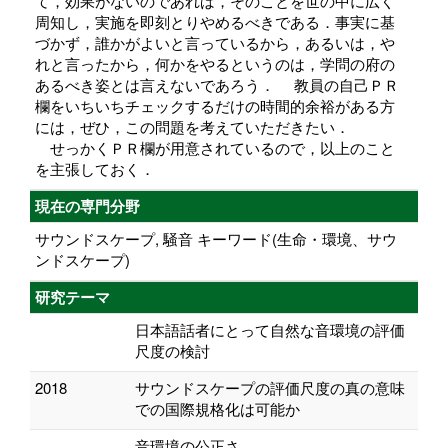
て，効果がないのであれば，そのことを世の中に広く
周知し，実施を即刻とりやめるべきである．事実に基
づかず，誰かがよいと言っているから，あるいは，や
れと言ったから，何かをやるというのは，学問の府の
あるべき姿とは言えないであろう． 教員の自己ＰＲ
欄をいちいちチェックするだけの時間的余裕がある方
には，ぜひ，この問題を考えていただきたい．
せっかくＰＲ欄が用意されているので，以上のこと
を主張しておく．
現在の専門分野
サウンドスケープ, 騒音 キーワード(生命・環境、サウ
ンドスケープ)
研究テーマ
日本語話者にとって自然な音環境の評価
尺度の検討
2018
サウンドスケープの評価尺度の真の意味
での国際規格化は可能か
音環境の公正さ