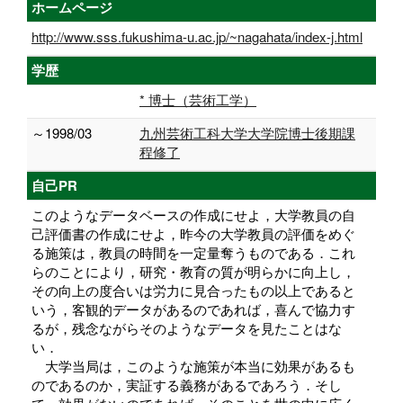
ホームページ
http://www.sss.fukushima-u.ac.jp/~nagahata/index-j.html
学歴
* 博士（芸術工学）
～1998/03
九州芸術工科大学大学院博士後期課
程修了
自己PR
このようなデータベースの作成にせよ，大学教員の自
己評価書の作成にせよ，昨今の大学教員の評価をめぐ
る施策は，教員の時間を一定量奪うものである．これ
らのことにより，研究・教育の質が明らかに向上し，
その向上の度合いは労力に見合ったもの以上であると
いう，客観的データがあるのであれば，喜んで協力す
るが，残念ながらそのようなデータを見たことはな
い．
大学当局は，このような施策が本当に効果があるも
のであるのか，実証する義務があるであろう．そし