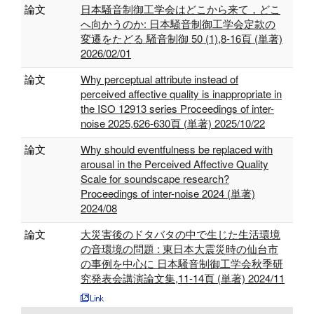
論文
日本騒音制御工学会はどこから来て，どこ
へ向かうのか: 日本騒音制御工学会定款の
変遷をたどる 騒音制御 50 (1),8-16頁 (単著)
2026/02/01
論文
Why perceptual attribute instead of
perceived affective quality is inappropriate in
the ISO 12913 series Proceedings of inter-
noise 2025,626-630頁 (単著) 2025/10/22
論文
Why should eventfulness be replaced with
arousal in the Perceived Affective Quality
Scale for soundscape research?
Proceedings of inter-noise 2024 (単著)
2024/08
論文
大災害後のドタバタの中で生じた生活環境
の音環境の問題 : 東日本大震災時の仙台市
の事例を中心に 日本騒音制御工学会秋季研
究発表会講演論文集,11-14頁 (単著) 2024/11