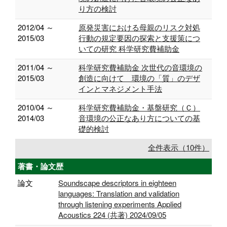
り方の検討
2012/04 ～
原発災害における母親のリスク対処
2015/03
行動の規定要因の探索と支援策につ
いての研究 科学研究費補助金
2011/04 ～
科学研究費補助金 次世代の音環境の
2015/03
創造に向けて 環境の「質」のデザ
インとマネジメント手法
2010/04 ～
科学研究費補助金・基盤研究（Ｃ）
2014/03
音環境の公正なあり方についての基
礎的検討
全件表示（10件）
著書・論文歴
論文
Soundscape descriptors in eighteen
languages: Translation and validation
through listening experiments Applied
Acoustics 224 (共著) 2024/09/05