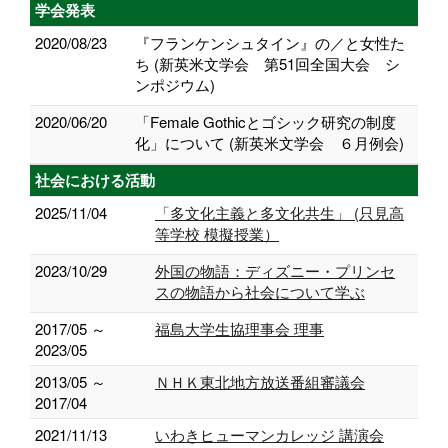
学会発表
2020/08/23
『フランケンシュタイン』の／と女性た
ち (新英米文学会 第51回全国大会 シ
ンポジウム)
2020/06/20
「Female Gothicとゴシック研究の制度
化」について (新英米文学会 ６月例会)
社会における活動
2025/11/04
「多文化主義と多文化共生」 (只見高
等学校 模擬授業）
2023/10/29
外国の物語：ディズニー・プリンセ
スの物語から社会について学ぶ
2017/05 ～
福島大学生協理事会 理事
2023/05
2013/05 ～
ＮＨＫ東北地方放送番組審議会
2017/04
2021/11/13
いわきヒューマンカレッジ 講演会