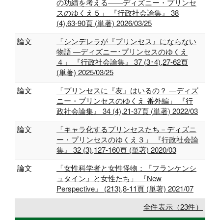
の功績を考える――ディズニー・プリンセ
スのゆくえ５」 『行政社会論集』 38
(4),63-90頁 (単著) 2026/03/25
論文
「シンデレラが『プリンセス』にならない
物語 ―ディズニー･プリンセスのゆくえ
４」 『行政社会論集』 37 (3･4),27-62頁
(単著) 2025/03/25
論文
「プリンセスに『友』はいるの？ ―ディズ
ニー・プリンセスのゆくえ 番外編」 『行
政社会論集』 34 (4),21-37頁 (単著) 2022/03
論文
「キャラ化するプリンセスたち－ディズニ
ー・プリンセスのゆくえ３」 『行政社会論
集』 32 (3),127-160頁 (単著) 2020/03
論文
「女性科学者と女性怪物：『フランケンシ
ュタイン』と女性たち」 『New
Perspective』 (213),8-11頁 (単著) 2021/07
全件表示（23件）