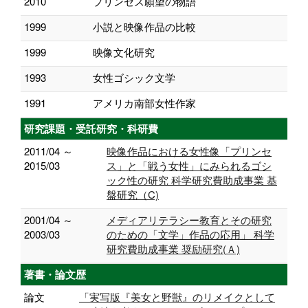
2010
プリンセス願望の物語
1999
小説と映像作品の比較
1999
映像文化研究
1993
女性ゴシック文学
1991
アメリカ南部女性作家
研究課題・受託研究・科研費
2011/04 ～
映像作品における女性像「プリンセ
2015/03
ス」と「戦う女性」にみられるゴシ
ック性の研究 科学研究費助成事業 基
盤研究（C)
2001/04 ～
メディアリテラシー教育とその研究
2003/03
のための「文学」作品の応用」 科学
研究費助成事業 奨励研究(Ａ)
著書・論文歴
論文
「実写版『美女と野獣』のリメイクとして