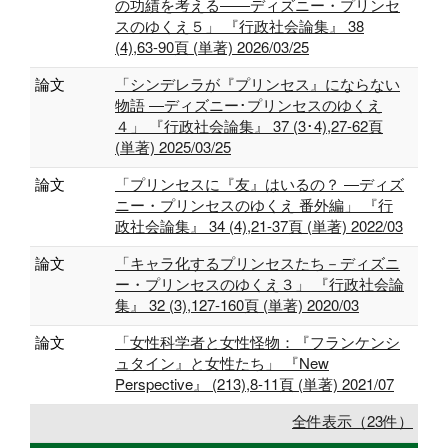
の功績を考える――ディズニー・プリンセ
スのゆくえ５」 『行政社会論集』 38
(4),63-90頁 (単著) 2026/03/25
論文
「シンデレラが『プリンセス』にならない
物語 ―ディズニー･プリンセスのゆくえ
４」 『行政社会論集』 37 (3･4),27-62頁
(単著) 2025/03/25
論文
「プリンセスに『友』はいるの？ ―ディズ
ニー・プリンセスのゆくえ 番外編」 『行
政社会論集』 34 (4),21-37頁 (単著) 2022/03
論文
「キャラ化するプリンセスたち－ディズニ
ー・プリンセスのゆくえ３」 『行政社会論
集』 32 (3),127-160頁 (単著) 2020/03
論文
「女性科学者と女性怪物：『フランケンシ
ュタイン』と女性たち」 『New
Perspective』 (213),8-11頁 (単著) 2021/07
全件表示（23件）