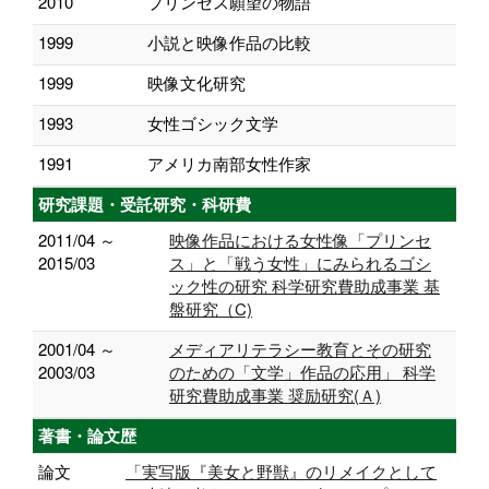
2010
プリンセス願望の物語
1999
小説と映像作品の比較
1999
映像文化研究
1993
女性ゴシック文学
1991
アメリカ南部女性作家
研究課題・受託研究・科研費
2011/04 ～
映像作品における女性像「プリンセ
2015/03
ス」と「戦う女性」にみられるゴシ
ック性の研究 科学研究費助成事業 基
盤研究（C)
2001/04 ～
メディアリテラシー教育とその研究
2003/03
のための「文学」作品の応用」 科学
研究費助成事業 奨励研究(Ａ)
著書・論文歴
論文
「実写版『美女と野獣』のリメイクとして