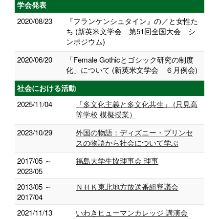
学会発表
2020/08/23
『フランケンシュタイン』の／と女性た
ち (新英米文学会 第51回全国大会 シ
ンポジウム)
2020/06/20
「Female Gothicとゴシック研究の制度
化」について (新英米文学会 ６月例会)
社会における活動
2025/11/04
「多文化主義と多文化共生」 (只見高
等学校 模擬授業）
2023/10/29
外国の物語：ディズニー・プリンセ
スの物語から社会について学ぶ
2017/05 ～
福島大学生協理事会 理事
2023/05
2013/05 ～
ＮＨＫ東北地方放送番組審議会
2017/04
2021/11/13
いわきヒューマンカレッジ 講演会