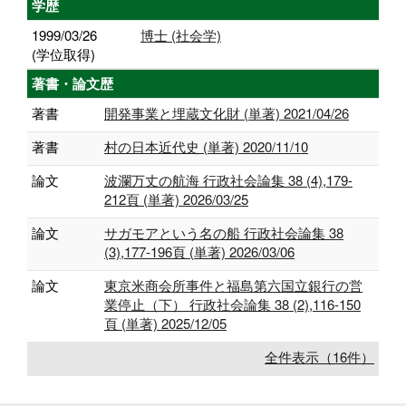
学歴
1999/03/26
博士 (社会学)
(学位取得)
著書・論文歴
著書
開発事業と埋蔵文化財 (単著) 2021/04/26
著書
村の日本近代史 (単著) 2020/11/10
論文
波瀾万丈の航海 行政社会論集 38 (4),179-
212頁 (単著) 2026/03/25
論文
サガモアという名の船 行政社会論集 38
(3),177-196頁 (単著) 2026/03/06
論文
東京米商会所事件と福島第六国立銀行の営
業停止（下） 行政社会論集 38 (2),116-150
頁 (単著) 2025/12/05
全件表示（16件）