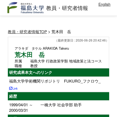
English
教員・研究者情報
教員・研究者情報TOP
> 荒木田 岳
（最終更新日 : 2026-06-26 20:42:46）
アラキダ タケル
ARAKIDA Takeru
荒木田 岳
所属
福島大学 行政政策学類 地域政策と法コース
職種
教授
研究成果本文へのリンク
福島大学学術機関リポジトリ FUKURO_フクロウ_
経歴
1999/04/01 ～
一橋大学 社会学部 助手
2000/03/31