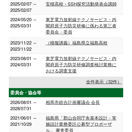
2025/02/07 ～
安積高校・SSH探究活動発表会講師
2025/02/07
2024/05/20 ～
東芝電力放射線テクノサービス・内
2025/03/31
閣府原子力防災研修に係わる第三者
委員会・委員
2023/11/22 ～
（模擬講義）福島県立福島高校
2023/11/22
2023/08/01 ～
東芝電力放射線テクノサービス・内
2024/03/31
閣府原子力防災研修調査検討業務に
おける調査支援
全件表示（32件）
委員会・協会等
2026/08/01 ～
相馬市総合計画審議会 会長
2028/07/31
2021/06/01 ～
福島県「郡山合同庁舎基本設計・実
2021/10/29
施設計業務委託公募型プロポーザ
ル」 審査委員