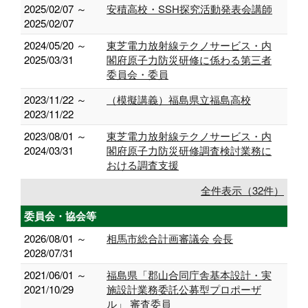
2025/02/07 ～
安積高校・SSH探究活動発表会講師
2025/02/07
2024/05/20 ～
東芝電力放射線テクノサービス・内
2025/03/31
閣府原子力防災研修に係わる第三者
委員会・委員
2023/11/22 ～
（模擬講義）福島県立福島高校
2023/11/22
2023/08/01 ～
東芝電力放射線テクノサービス・内
2024/03/31
閣府原子力防災研修調査検討業務に
おける調査支援
全件表示（32件）
委員会・協会等
2026/08/01 ～
相馬市総合計画審議会 会長
2028/07/31
2021/06/01 ～
福島県「郡山合同庁舎基本設計・実
2021/10/29
施設計業務委託公募型プロポーザ
ル」 審査委員