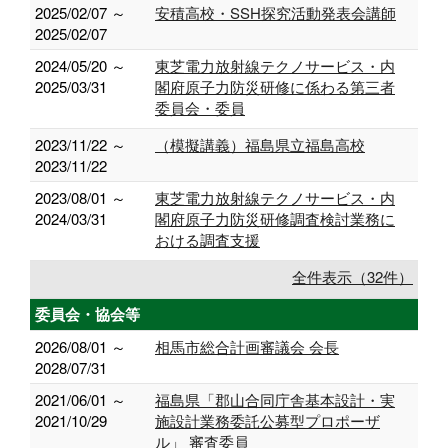
2025/02/07 ～
安積高校・SSH探究活動発表会講師
2025/02/07
2024/05/20 ～
東芝電力放射線テクノサービス・内
2025/03/31
閣府原子力防災研修に係わる第三者
委員会・委員
2023/11/22 ～
（模擬講義）福島県立福島高校
2023/11/22
2023/08/01 ～
東芝電力放射線テクノサービス・内
2024/03/31
閣府原子力防災研修調査検討業務に
おける調査支援
全件表示（32件）
委員会・協会等
2026/08/01 ～
相馬市総合計画審議会 会長
2028/07/31
2021/06/01 ～
福島県「郡山合同庁舎基本設計・実
2021/10/29
施設計業務委託公募型プロポーザ
ル」 審査委員