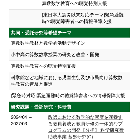
算数数学教育への聴覚特別支援
[東日本大震災以来対応テーマ]緊急避難
時の聴覚障害者への情報保障支援
共同・受託研究等希望テーマ
算数数学教材と数学的活動デザイン
小中高の算数数学授業の研究と改善・開発
算数数学教育への聴覚特別支援
科学館など地域における児童生徒及び市民向け算数数
学教育の普及と促進
[緊急時対応]緊急避難時の聴覚障害者への情報保障支援
研究課題・受託研究・科研費
2024/04 ～
教師における数学的な態度を涵養す
2027/03
る教員養成と教員研修の一体的なプ
ログラムの開発【分担】 科学研究費
助成事業 基盤研究(C)