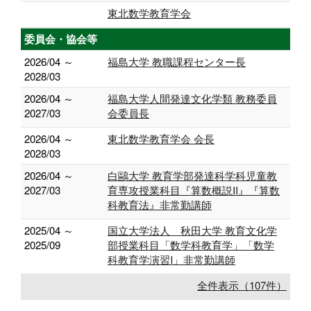
東北数学教育学会
委員会・協会等
2026/04 ～
福島大学 教職課程センター長
2028/03
2026/04 ～
福島大学人間発達文化学類 教務委員
2027/03
会委員長
2026/04 ～
東北数学教育学会 会長
2028/03
2026/04 ～
白鷗大学 教育学部発達科学科児童教
2027/03
育専攻授業科目『算数概説II』『算数
科教育法』非常勤講師
2025/04 ～
国立大学法人 秋田大学 教育文化学
2025/09
部授業科目「数学科教育学」「数学
科教育学演習Ⅰ」非常勤講師
全件表示（107件）