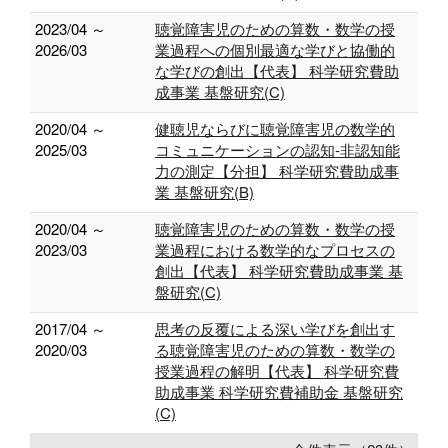
2023/04 ～
聴覚障害児のための算数・数学の授
2026/03
業過程への個別最適な学びと協働的
な学びの創出【代表】 科学研究費助
成事業 基盤研究(C)
2020/04 ～
健聴児ならびに聴覚障害児の数学的
2025/03
コミュニケーションの認知-非認知能
力の測定【分担】 科学研究費助成事
業 基盤研究(B)
2020/04 ～
聴覚障害児のための算数・数学の授
2023/03
業過程における数学的なプロセスの
創出【代表】 科学研究費助成事業 基
盤研究(C)
2017/04 ～
思考の反覆による深い学びを創出す
2020/03
る聴覚障害児のための算数・数学の
授業過程の解明【代表】 科学研究費
助成事業 科学研究費補助金 基盤研究
(C)