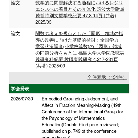
論文
数学的に問題解決する過程におけるレジリ
エンスへの着目とその具体化 筑波大学附属
聴覚特別支援学校紀要 47,8-14頁 (共著)
2025/03
論文
関数の考えを視点とした「図形」領域の指
導の改善に向けた基礎的検討：全国学力・
学習状況調査(小学校算数)の「図形」領域
の問題分析をもとに 福島大学大学院教職実
践研究科紀要 教職実践研究 4,217-231頁
(共著) 2025/03
全件表示（134件）
学会発表
2026/07/30
Embodied Grounding,Judgement, and
Affect in Fraction Meaning-Making (49th
Conference of the International Group for
the Psychology of Mathematics
Education(Double-blind peer-reviewed;
published on p. 749 of the conference
proceedings.))