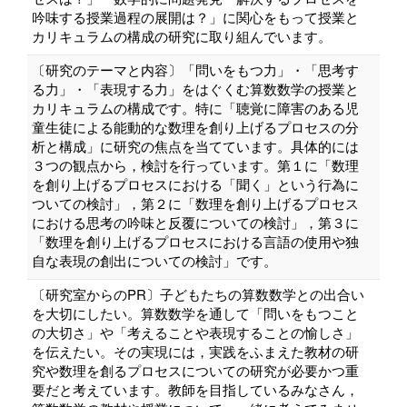
吟味する授業過程の展開は？」に関心をもって授業と
カリキュラムの構成の研究に取り組んでいます。
〔研究のテーマと内容〕「問いをもつ力」・「思考す
る力」・「表現する力」をはぐくむ算数数学の授業と
カリキュラムの構成です。特に「聴覚に障害のある児
童生徒による能動的な数理を創り上げるプロセスの分
析と構成」に研究の焦点を当てています。具体的には
３つの観点から，検討を行っています。第１に「数理
を創り上げるプロセスにおける「聞く」という行為に
ついての検討」，第２に「数理を創り上げるプロセス
における思考の吟味と反覆についての検討」，第３に
「数理を創り上げるプロセスにおける言語の使用や独
自な表現の創出についての検討」です。
〔研究室からのPR〕子どもたちの算数数学との出合い
を大切にしたい。算数数学を通して「問いをもつこと
の大切さ」や「考えることや表現することの愉しさ」
を伝えたい。その実現には，実践をふまえた教材の研
究や数理を創るプロセスについての研究が必要かつ重
要だと考えています。教師を目指しているみなさん，