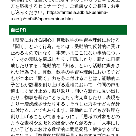
方を応援するセミナーです。ご遠慮なくご相談，お申
し込みください。https://fantasia.adb.fukushima-
u.ac.jp/~p046/openseminar.htm
自己PR
〔研究における関心〕算数数学の学習や理解における
「聞く」という行為。それは，受動的で反射的に受け
止めるものではなく，本来いまここにない事柄につい
て，その意味を構成したり，再現したり，新たに再構
成したりする，能動的な「知る」という活動に媒介さ
れた行為です。算数・数学の学習や理解において子ど
もが本来の「聞く」力を身に付けることは，能動的に
子どもが数理を創り上げる過程において，仲間の声を
慎ましく受け止め，振り返り，問いを新たに見い出し
たり，物事を新たにとらえたり考え直したり，表現を
より一層洗練させたりする，そうした力を子どもが身
に付けることでもあります。能動的に子どもが数理を
創り上げることができるように，「思考の対象をどの
ような素材や文脈との出合いから創るか」「大事にし
たい子どもにおける数学的に問題発見・解決するプロ
セスは？」「数学的に問題発見・解決するプロセスを