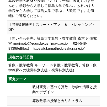
算数数学の教材や授業について，一緒に考えてみませ
んか。学類から入学して福島大学で学ぶ，あるいは大
学院から入学して福島大学で学ぶ，大歓迎です。お気
軽にご連絡ください。
〔特技&趣味等〕スキー・ピアノ & トレッキング・
DIY
〔問い合わせ先〕福島大学算数・数学教育(森本明)研究
室 morimoto@educ.fukushima-u.ac.jp 024-548-
8139(tel&fax) https://fukumathedu.sakura.ne.jp/
現在の専門分野
算数・数学教育 キーワード(算数・数学教育、算数・数
学教育への聴覚特別支援・視覚特別支援)
研究テーマ
教材研究に基づく算数・数学の活動と授
業のデザイン
算数数学の授業とカリキュラム