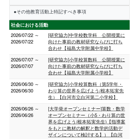
●その他教育活動上特記すべき事項
社会における活動
2026/07/22 ～
[研究協力]中学校数学科 公開授業に
2026/07/22
向けた事前の教材研究ならびに打ち
合わせ【福島大学附属中学校】
2026/07/07 ～
[研究協力]小学校算数科 公開授業に
2026/07/07
向けた事前の教材研究ならびに打ち
合わせ【福島大学附属小学校】
2026/06/30 ～
[研究協力]小学校算数科（第5学年・
2026/06/30
わり算の世界を広げよう/根本拓実先
生）【白河市立白河第二小学校】
2026/06/26 ～
[大学発オープンセミナー]算数・数学
2026/06/26
オープンセミナー（小5・わり算の世
界を広げよう/根本拓実先生)【指導案
をもとに教材の解釈と数学的活動デ
ザインについて検討する】）【白河