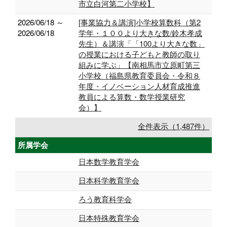
市立白河第二小学校】
2026/06/18 ～
[事業協力＆講演]小学校算数科（第2
2026/06/18
学年・１００より大きな数/鈴木孝成
先生）＆講演「「100より大きな数」
の授業における子どもと教師の取り
組みに学ぶ」【南相馬市立原町第三
小学校（福島県教育委員会・令和８
年度・イノベーション人材育成推進
教員による算数・数学授業研究
会）】
全件表示（1,487件）
所属学会
日本数学教育学会
日本科学教育学会
ろう教育科学会
日本特殊教育学会