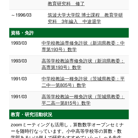
教育研究科 修了
～1996/03
筑波大学大学院 博士課程 教育学研
究科 3年編入 中途退学
資格・免許
1993/03
中学校教諭専修免許状（新潟県教委：中
専第193号）数学
1993/03
高等学校教諭専修免許状（新潟県教委：
高専第193号）数学
1991/03
中学校教諭一種免許状（茨城県教委：平
二中一第805号）数学
1991/03
高等学校教諭一種免許状（茨城県教委：
平二高一第815号）数学
教育・研究活動状況
zoomミーティングも活用し，算数数学オープンセミナ
ーを随時行なっています。小中高等学校等の算数・数
学部あるいは個人で研究をすすめていらっしゃる先生