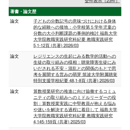
全件表示（23件）
著書・論文歴
論文
子どもの分数記号の意味づけにおける身体
的な経験への接地：小学校第５学年児童の
分数の大小判断課題の事例的検討 福島大学
大学院教職実践研究科紀要 教職実践研究
5,1-12頁 (共著) 2026/03
論文
レジリエンスの生起にみる数学的活動への
生徒の取り組みの様相：聴覚障害生徒にみ
いだされる不安・混乱との関係のもとで思
考を展開する営みの萌芽 筑波大学附属聴覚
特別支援学校紀要 48,1-8頁 (共著) 2026/03
論文
算数授業研究の推進に向け協働するコミュ
ニティの取り組みへのミドルリーダーの役
割：算数授業実践に中堅教員が抱える悩み
や迷いを解決する過程に着目して 福島大学
大学院教職実践研究科紀要 教職実践研究
4,145-159頁 (共著) 2025/03