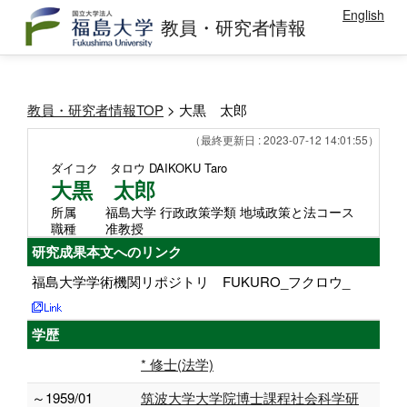
English
教員・研究者情報
教員・研究者情報TOP
> 大黒 太郎
（最終更新日 : 2023-07-12 14:01:55）
ダイコク タロウ
DAIKOKU Taro
大黒 太郎
所属
福島大学 行政政策学類 地域政策と法コース
職種
准教授
研究成果本文へのリンク
福島大学学術機関リポジトリ FUKURO_フクロウ_
学歴
* 修士(法学)
～1959/01
筑波大学大学院博士課程社会科学研