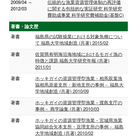
2009/04 ～
伝統的な漁業資源管理体制の再評価
2012/03
に関する包括的な実証研究 科学研究
費助成事業 科学研究費補助金(基盤C)
著書・論文歴
著書
福島県の試験操業における対象魚種につい
て 福島大学地域創造 (共著) 2015/02
著書
佐賀県有明海沿海地域におけるモガイ漁の
特徴と課題 福島大学研究年報 (共著)
2011/01
著書
ホッキガイの資源管理型漁業－相馬双葉漁
協相馬原釜支所・新地支所の事例－ 福島大
学地域創造 (共著) 2010/09
著書
ホッキガイの資源管理型漁業－渡島支庁の
事例－ 商学論集 (共著) 2010/03
著書
ホッキガイの資源管理型漁業－宮城県漁業
協同組合矢本支所・亘理支所の事例－ 福島
大学地域創造 (共著) 2010/02