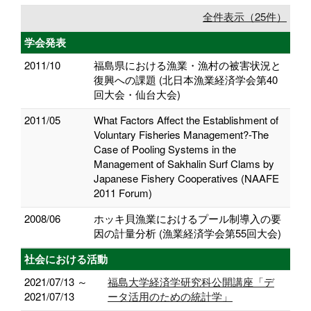
全件表示（25件）
学会発表
2011/10
福島県における漁業・漁村の被害状況と
復興への課題 (北日本漁業経済学会第40
回大会・仙台大会)
2011/05
What Factors Affect the Establishment of
Voluntary Fisheries Management?-The
Case of Pooling Systems in the
Management of Sakhalin Surf Clams by
Japanese Fishery Cooperatives (NAAFE
2011 Forum)
2008/06
ホッキ貝漁業におけるプール制導入の要
因の計量分析 (漁業経済学会第55回大会)
社会における活動
2021/07/13 ～
福島大学経済学研究科公開講座「デ
2021/07/13
ータ活用のための統計学」