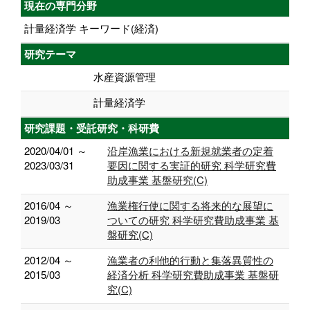
現在の専門分野
計量経済学 キーワード(経済)
研究テーマ
水産資源管理
計量経済学
研究課題・受託研究・科研費
2020/04/01 ～
沿岸漁業における新規就業者の定着
2023/03/31
要因に関する実証的研究 科学研究費
助成事業 基盤研究(C)
2016/04 ～
漁業権行使に関する将来的な展望に
2019/03
ついての研究 科学研究費助成事業 基
盤研究(C)
2012/04 ～
漁業者の利他的行動と集落異質性の
2015/03
経済分析 科学研究費助成事業 基盤研
究(C)