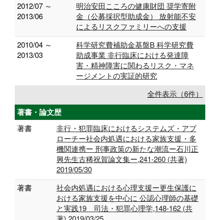
2012/07 ～
明治安田こころの健康財団 奨学寄附
2013/06
金（公募採択型助成金） 放射能不安
によるリスクファミリーへの支援
2010/04 ～
科学研究費補助金基盤B 科学研究費
2013/03
助成事業 非行臨床における発達障
害・精神障害に関わるリスク・マネ
ージメントの実証的研究
全件表示（6件）
著書・論文歴
著書
非行・犯罪臨床におけるシステムズ・アプ
ローチー社会内処遇における家族支援・多
機関連携ー 刑事政策の新たな潮流ー石川正
興先生古稀祝賀論文集ー,241-260 (共著)
2019/05/30
著書
社会内処遇における心理支援ー更生保護に
おける家族支援を中心に 公認心理師の基礎
と実践19 司法・犯罪心理学,148-162 (共
著) 2019/03/25