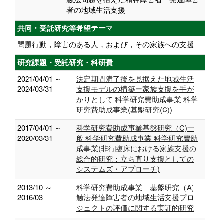
者の地域生活支援
共同・受託研究等希望テーマ
問題行動，障害のある人，および，その家族への支援
研究課題・受託研究・科研費
2021/04/01 ～
法定期間満了後を見据えた地域生活
2024/03/31
支援モデルの構築ー家族支援を手が
かりとして 科学研究費助成事業 科学
研究費助成事業(基盤研究(C))
2017/04/01 ～
科学研究費助成事業基盤研究（C)一
2020/03/31
般 科学研究費助成事業 科学研究費助
成事業(非行臨床における家族支援の
総合的研究：立ち直り支援としての
システムズ・アプローチ)
2013/10 ～
科学研究費助成事業 基盤研究（A)
2016/03
触法発達障害者の地域生活支援プロ
ジェクトの評価に関する実証的研究