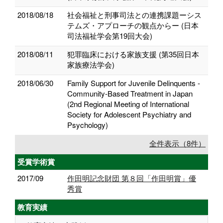
2018/08/18
社会福祉と刑事司法との連携課題ーシス
テムズ・アプローチの観点からー (日本
司法福祉学会第19回大会)
2018/08/11
犯罪臨床における家族支援 (第35回日本
家族療法学会)
2018/06/30
Family Support for Juvenile Delinquents -
Community-Based Treatment in Japan
(2nd Regional Meeting of International
Society for Adolescent Psychiatry and
Psychology)
全件表示（8件）
受賞学術賞
2017/09
作田明記念財団 第８回「作田明賞」優
秀賞
教育実績