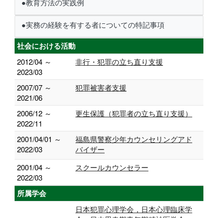
●教育方法の実践例
●実務の経験を有する者についての特記事項
社会における活動
2012/04 ～
非行・犯罪の立ち直り支援
2023/03
2007/07 ～
犯罪被害者支援
2021/06
2006/12 ～
更生保護（犯罪者の立ち直り支援）
2022/11
2001/04/01 ～
福島県警察少年カウンセリングアド
2022/03
バイザー
2001/04 ～
スクールカウンセラー
2022/03
所属学会
日本犯罪心理学会，日本心理臨床学