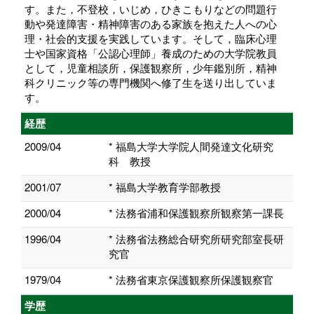
す。また，不登校，いじめ，ひきこもりなどの問題行
動や発達障害・精神障害のある家族を抱えた人への心
理・社会的支援を実践しています。そして，臨床心理
士や国家資格「公認心理師」養成のための大学院教員
として，児童相談所，保護観察所，少年鑑別所，精神
科クリニック等の専門機関へ修了生を送り出していま
す。
経歴
2009/04
* 福島大学大学院人間発達文化研究
科 教授
2001/07
* 福島大学教育学部教授
2000/04
* 法務省浦和保護観察所観察第一課長
1996/04
* 法務省法務総合研究所研究部室長研
究官
1979/04
* 法務省東京保護観察所保護観察官
学歴