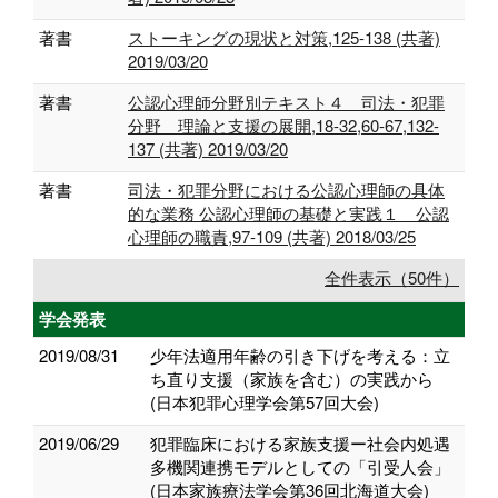
著書
ストーキングの現状と対策,125-138 (共著)
2019/03/20
著書
公認心理師分野別テキスト４ 司法・犯罪
分野 理論と支援の展開,18-32,60-67,132-
137 (共著) 2019/03/20
著書
司法・犯罪分野における公認心理師の具体
的な業務 公認心理師の基礎と実践１ 公認
心理師の職責,97-109 (共著) 2018/03/25
全件表示（50件）
学会発表
2019/08/31
少年法適用年齢の引き下げを考える：立
ち直り支援（家族を含む）の実践から
(日本犯罪心理学会第57回大会)
2019/06/29
犯罪臨床における家族支援ー社会内処遇
多機関連携モデルとしての「引受人会」
(日本家族療法学会第36回北海道大会)