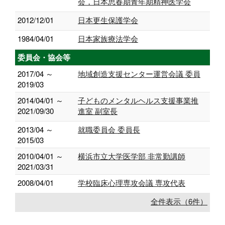
会，日本思春期青年期精神医学会
2012/12/01
日本更生保護学会
1984/04/01
日本家族療法学会
委員会・協会等
2017/04 ～
地域創造支援センター運営会議 委員
2019/03
2014/04/01 ～
子どものメンタルヘルス支援事業推
2021/09/30
進室 副室長
2013/04 ～
就職委員会 委員長
2015/03
2010/04/01 ～
横浜市立大学医学部 非常勤講師
2021/03/31
2008/04/01
学校臨床心理専攻会議 専攻代表
全件表示（6件）