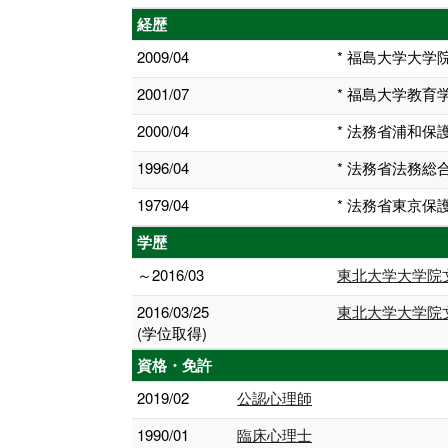
経歴
2009/04
* 福島大学大
2001/07
* 福島大学教育
2000/04
* 法務省浦和
1996/04
* 法務省法務
1979/04
* 法務省東京保
学歴
～2016/03
東北大学大学院
2016/03/25
東北大学大学院
(学位取得)
資格・免許
2019/02
公認心理師
1990/01
臨床心理士