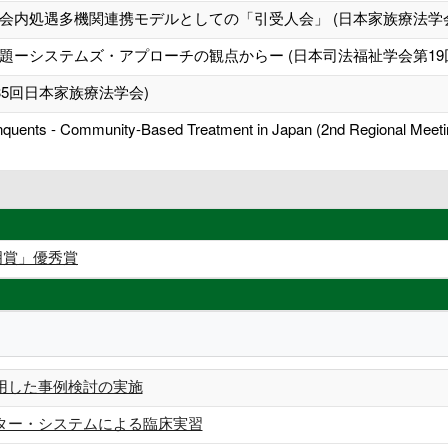
会内処遇多機関連携モデルとしての「引受人会」 (日本家族療法学会
題ーシステムズ・アプローチの観点からー (日本司法福祉学会第19
35回日本家族療法学会)
inquents - Community-Based Treatment in Japan (2nd Regional Meeting
明賞」優秀賞
用した事例検討の実施
ター・システムによる臨床実習