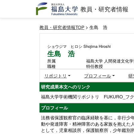
教員・研究者情報
教員・研究者情報TOP
> 生島 浩
ショウジマ ヒロシ
Shojima Hiroshi
生島 浩
所属
福島大学 人間発達文化学
職種
特任教授
リポジトリ
プロフィール
研
研究成果本文へのリンク
福島大学学術機関リポジトリ FUKURO_フク
プロフィール
法務省保護観察官の臨床経験を基に，非行少
動や発達障害・精神障害のある家族を抱えた
として，児童相談所，保護観察所，少年鑑別