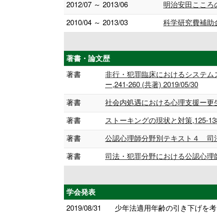
2012/07 ～ 2013/06
明治安田こころ
2010/04 ～ 2013/03
科学研究費補助
著書・論文歴
著書
非行・犯罪臨床におけるシステム
ー,241-260 (共著) 2019/05/30
著書
社会内処遇における心理支援ー更生保護
著書
ストーキングの現状と対策,125-138 (共
著書
公認心理師分野別テキスト４ 司法・犯罪分野
著書
司法・犯罪分野における公認心理師の具
学会発表
2019/08/31
少年法適用年齢の引き下げを考