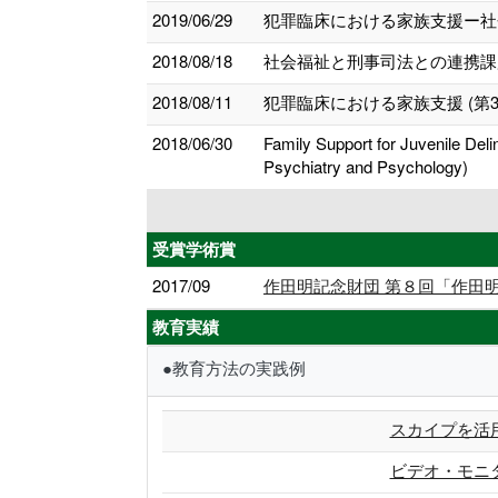
2019/06/29
犯罪臨床における家族支援ー社
2018/08/18
社会福祉と刑事司法との連携課
2018/08/11
犯罪臨床における家族支援 (第
2018/06/30
Family Support for Juvenile Del
Psychiatry and Psychology)
受賞学術賞
2017/09
作田明記念財団 第８回「作田
教育実績
●教育方法の実践例
スカイプを活
ビデオ・モニ