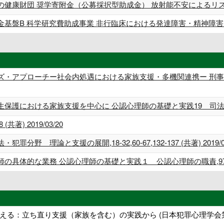
の健康財団 奨学寄附金（公募採択型助成金） 放射能不安によるリ
金基盤B 科学研究費助成事業 非行臨床における発達障害・精神障
ズ・アプローチー社会内処遇における家族支援・多機関連携ー 刑
における家族支援を中心に 公認心理師の基礎と実践19 司法・犯罪心理学,1
著) 2019/03/20
 理論と支援の展開,18-32,60-67,132-137 (共著) 2019/03
体的な業務 公認心理師の基礎と実践１ 公認心理師の職責,97-109 (共
える：立ち直り支援（家族を含む）の実践から (日本犯罪心理学会第