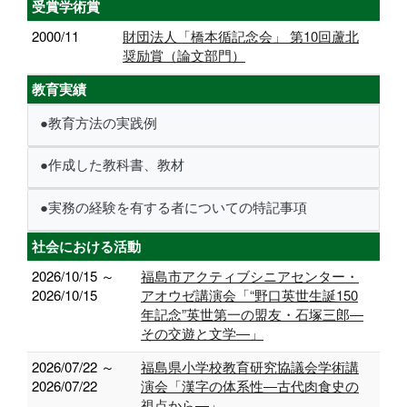
受賞学術賞
2000/11
財団法人「橋本循記念会」 第10回蘆北
奨励賞（論文部門）
教育実績
●教育方法の実践例
●作成した教科書、教材
●実務の経験を有する者についての特記事項
社会における活動
2026/10/15 ～
福島市アクティブシニアセンター・
2026/10/15
アオウゼ講演会「“野口英世生誕150
年記念”英世第一の盟友・石塚三郎―
その交遊と文学―」
2026/07/22 ～
福島県小学校教育研究協議会学術講
2026/07/22
演会「漢字の体系性―古代肉食史の
視点から―」