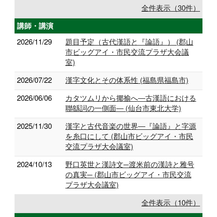
全件表示（30件）
講師・講演
2026/11/29
題目予定（古代漢語と『論語』） (郡山
市ビッグアイ・市民交流プラザ大会議
室)
2026/07/22
漢字文化とその体系性 (福島県福島市)
2026/06/06
カタツムリから揶揄へ―古漢語における
聯緜詞の一側面― (仙台市東北大学)
2025/11/30
漢字と古代音楽の世界―『論語』と字源
を糸口にして (郡山市ビッグアイ・市民
交流プラザ大会議室)
2024/10/13
野口英世と漢詩文─渡米前の漢詩と雅号
の真実─ (郡山市ビッグアイ・市民交流
プラザ大会議室)
全件表示（10件）