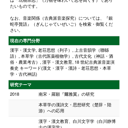
たいものです。
なお、音楽関係（古典派音楽探究）については、『銀
蛇亭贅語』（ぎんじゃていぜいご）を検索・御覧くだ
さい。
現在の専門分野
漢字・漢文学, 老荘思想（列子）, 上古音韻学（聯緜
語）, 本草学（古代医薬植物学）, 古代文化（神話・酒
俗・農業考古）, 漢字・漢文教育, 18 世紀古典派音楽演
奏史 キーワード(漢文・漢字・漢詩・老荘思想・本草
学・古代神話)
研究テーマ
2018
南宋・羅願『爾雅翼』の研究
本草学の漢詩文・思想研究（楚辞・陸
游）への応用
漢字・漢文教育、白川文字学（白川静博
士の漢字学）