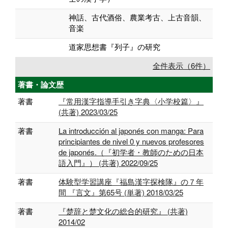
神話、古代酒俗、農業考古、上古音韻、
音楽
道家思想書『列子』の研究
全件表示（6件）
著書・論文歴
著書
『常用漢字指導手引き字典〈小学校篇〉』
(共著) 2023/03/25
著書
La introducción al japonés con manga: Para
principiantes de nivel 0 y nuevos profesores
de japonés.（『初学者・教師のための日本
語入門』） (共著) 2022/09/25
著書
体験型学習講座『福島漢字探検隊』の７年
間 『言文』第65号 (単著) 2018/03/25
著書
『楚辞と楚文化の総合的研究』 (共著)
2014/02