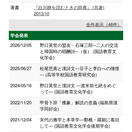
著書
『白川静を読むときの辞典』 (共著)
2013/10
全件表示（46件）
学会発表
2026/12/05
野口英世の盟友・石塚三郎─二人の交流
と帰国時の唱酬詩─（仮） (国語教育文
化学会)
2025/06/27
松尾芭蕉と漢詩文―荘子と李白への憧憬
― (高等学校国語教育研究会)
2024/05/16
野口英世と漢詩文 ―渡米前七絶をめぐ
って― (国語教育文化学会)
2022/11/20
甲骨卜辞「獲象」解読の意義 (福島県漢
字同好会)
2021/12/04
宋代の雅学と本草学―鄭樵・羅願に着目
して― (国語教育文化学会後期学会)