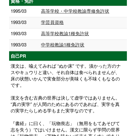
資格・免許
1995/03
高等学校・中学校教諭専修免許状
1993/03
学芸員資格
1993/03
高等学校教諭1種免許状
1993/03
中学校教諭1種免許状
自己PR
漢文は、喩えてみれば “ぬか床” です。漬かった方のナ
スやキュウリと違い、それ自体は食べられませんが、
床の状態いかんで実食部分が美味くも不味くもなるの
です。
漢文を含む古典の世界は決して虚学ではありません。
“真の実学” が人間のためにあるのであれば、実学を真
の実学たらしめる学もまた実学なのです。
『書経』に曰く、「玩物喪志」（無用をもてあそびて
志を失う）ではいけません。漢文に限らず学問の世界
は「玩物崇志」（万物を味わいて志を高くす）であり