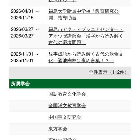
2026/04/01 ～
福島大学附属中学校「教育研究公
2026/11/15
開」指導助言
2026/03/27 ～
福島市アクティブシニアセンター・
2026/03/27
アオウゼ講演会「漢字から読み解く
古代の環境問題」
2025/11/01 ～
故事成語から読み解く古代の飲食文
2025/11/01
化―酒池肉林は褒め言葉！？―
全件表示（112件）
所属学会
国語教育文化学会
全国漢文教育学会
中国芸文研究会
東方学会
東北中国学会