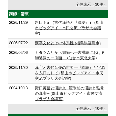
全件表示（30件）
講師・講演
2026/11/29
題目予定（古代漢語と『論語』） (郡山
市ビッグアイ・市民交流プラザ大会議
室)
2026/07/22
漢字文化とその体系性 (福島県福島市)
2026/06/06
カタツムリから揶揄へ―古漢語における
聯緜詞の一側面― (仙台市東北大学)
2025/11/30
漢字と古代音楽の世界―『論語』と字源
を糸口にして (郡山市ビッグアイ・市民
交流プラザ大会議室)
2024/10/13
野口英世と漢詩文─渡米前の漢詩と雅号
の真実─ (郡山市ビッグアイ・市民交流
プラザ大会議室)
全件表示（10件）