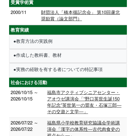
受賞学術賞
2000/11
財団法人「橋本循記念会」 第10回蘆北
奨励賞（論文部門）
教育実績
●教育方法の実践例
●作成した教科書、教材
●実務の経験を有する者についての特記事項
社会における活動
2026/10/15 ～
福島市アクティブシニアセンター・
2026/10/15
アオウゼ講演会「“野口英世生誕150
年記念”英世第一の盟友・石塚三郎―
その交遊と文学―」
2026/07/22 ～
福島県小学校教育研究協議会学術講
2026/07/22
演会「漢字の体系性―古代肉食史の
視点から―」