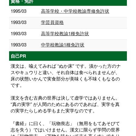
資格・免許
1995/03
高等学校・中学校教諭専修免許状
1993/03
学芸員資格
1993/03
高等学校教諭1種免許状
1993/03
中学校教諭1種免許状
自己PR
漢文は、喩えてみれば “ぬか床” です。漬かった方のナ
スやキュウリと違い、それ自体は食べられませんが、
床の状態いかんで実食部分が美味くも不味くもなるの
です。
漢文を含む古典の世界は決して虚学ではありません。
“真の実学” が人間のためにあるのであれば、実学を真
の実学たらしめる学もまた実学なのです。
『書経』に曰く、「玩物喪志」（無用をもてあそびて
志を失う）ではいけません。漢文に限らず学問の世界
は「玩物崇志」（万物を味わいて志を高くす）であり