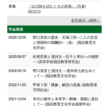
著書
『白川静を読むときの辞典』 (共著)
2013/10
全件表示（46件）
学会発表
2026/12/05
野口英世の盟友・石塚三郎─二人の交流
と帰国時の唱酬詩─（仮） (国語教育文
化学会)
2025/06/27
松尾芭蕉と漢詩文―荘子と李白への憧憬
― (高等学校国語教育研究会)
2024/05/16
野口英世と漢詩文 ―渡米前七絶をめぐ
って― (国語教育文化学会)
2022/11/20
甲骨卜辞「獲象」解読の意義 (福島県漢
字同好会)
2021/12/04
宋代の雅学と本草学―鄭樵・羅願に着目
して― (国語教育文化学会後期学会)