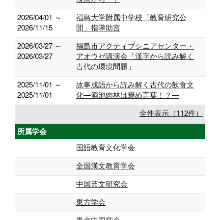
2026/04/01 ～
福島大学附属中学校「教育研究公
2026/11/15
開」指導助言
2026/03/27 ～
福島市アクティブシニアセンター・
2026/03/27
アオウゼ講演会「漢字から読み解く
古代の環境問題」
2025/11/01 ～
故事成語から読み解く古代の飲食文
2025/11/01
化―酒池肉林は褒め言葉！？―
全件表示（112件）
所属学会
国語教育文化学会
全国漢文教育学会
中国芸文研究会
東方学会
東北中国学会