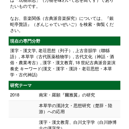
たいものです。
なお、音楽関係（古典派音楽探究）については、『銀
蛇亭贅語』（ぎんじゃていぜいご）を検索・御覧くだ
さい。
現在の専門分野
漢字・漢文学, 老荘思想（列子）, 上古音韻学（聯緜
語）, 本草学（古代医薬植物学）, 古代文化（神話・酒
俗・農業考古）, 漢字・漢文教育, 18 世紀古典派音楽演
奏史 キーワード(漢文・漢字・漢詩・老荘思想・本草
学・古代神話)
研究テーマ
2018
南宋・羅願『爾雅翼』の研究
本草学の漢詩文・思想研究（楚辞・陸
游）への応用
漢字・漢文教育、白川文字学（白川静博
士の漢字学）