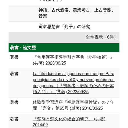
神話、古代酒俗、農業考古、上古音韻、
音楽
道家思想書『列子』の研究
全件表示（6件）
著書・論文歴
著書
『常用漢字指導手引き字典〈小学校篇〉』
(共著) 2023/03/25
著書
La introducción al japonés con manga: Para
principiantes de nivel 0 y nuevos profesores
de japonés.（『初学者・教師のための日本
語入門』） (共著) 2022/09/25
著書
体験型学習講座『福島漢字探検隊』の７年
間 『言文』第65号 (単著) 2018/03/25
著書
『楚辞と楚文化の総合的研究』 (共著)
2014/02