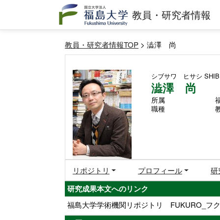
教員・研究者情報
教員・研究者情報TOP
> 澁澤 尚
シブサワ ヒサシ
SHIB
澁澤 尚
所属
職種
リポジトリ
プロフィール
研
研究成果本文へのリンク
福島大学学術機関リポジトリ FUKURO_フク