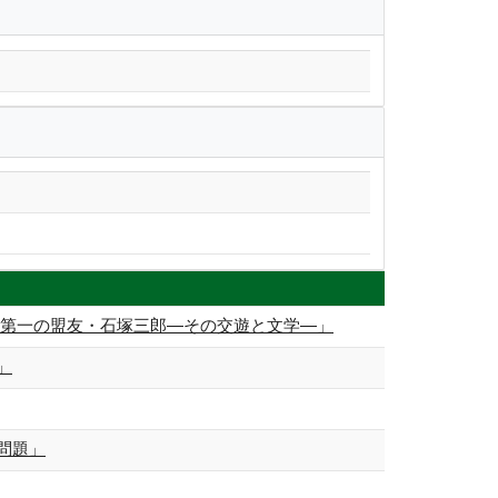
世第一の盟友・石塚三郎―その交遊と文学―」
」
問題」