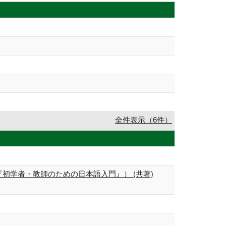
全件表示（6件）
res de japonés.（『初学者・教師のための日本語入門』） (共著)