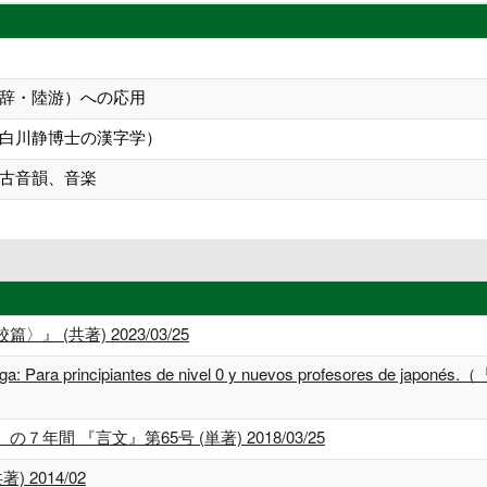
辞・陸游）への応用
白川静博士の漢字学）
古音韻、音楽
 (共著) 2023/03/25
on manga: Para principiantes de nivel 0 y nuevos profeso
間 『言文』第65号 (単著) 2018/03/25
2014/02