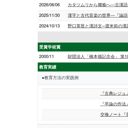
2026/06/06
カタツムリから揶揄へ―古漢語
2025/11/30
漢字と古代音楽の世界―『論語
2024/10/13
野口英世と漢詩文─渡米前の漢
受賞学術賞
2000/11
財団法人「橋本循記念会」 第
教育実績
●教育方法の実践例
『古典レジュ
『卒論の作法
交換ノート『