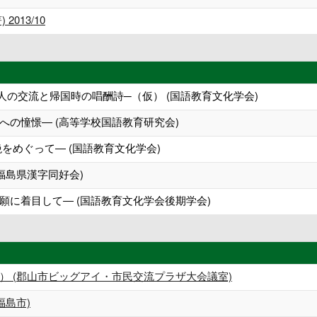
013/10
の交流と帰国時の唱酬詩─（仮） (国語教育文化学会)
の憧憬― (高等学校国語教育研究会)
をめぐって― (国語教育文化学会)
福島県漢字同好会)
願に着目して― (国語教育文化学会後期学会)
） (郡山市ビッグアイ・市民交流プラザ大会議室)
福島市)