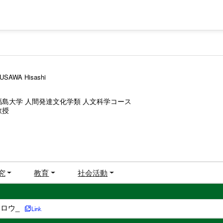
USAWA Hisashi
福島大学 人間発達文化学類 人文科学コース
教授
究
教育
社会活動
ロウ_