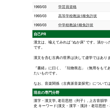
1993/03
学芸員資格
1993/03
高等学校教諭1種免許状
1993/03
中学校教諭1種免許状
自己PR
漢文は、喩えてみれば “ぬか床” です。漬
です。
漢文を含む古典の世界は決して虚学ではありま
『書経』に曰く、「玩物喪志」（無用をもて
たいものです。
なお、音楽関係（古典派音楽探究）について
現在の専門分野
漢字・漢文学, 老荘思想（列子）, 上古音韻学
史 キーワード(漢文・漢字・漢詩・老荘思想・