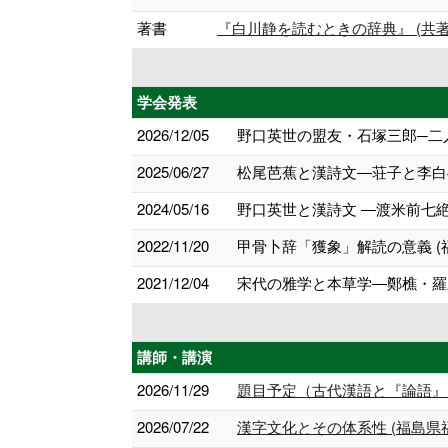
著書
『白川静を読むときの辞典』 (共著) 2
学会発表
2026/12/05
野口英世の盟友・石塚三郎─二人
2025/06/27
松尾芭蕉と漢詩文―荘子と李白へ
2024/05/16
野口英世と漢詩文 ―渡米前七絶
2022/11/20
甲骨卜辞「獲象」解読の意義 (
2021/12/04
宋代の雅学と本草学―鄭樵・羅
講師・講演
2026/11/29
題目予定（古代漢語と『論語』
2026/07/22
漢字文化とその体系性 (福島県