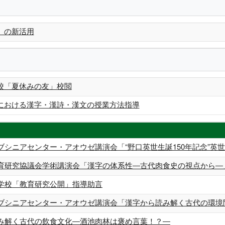
」の新活用
校「夏休みの友」校閲
における漢字・漢詩・漢文の授業方法指導
ブシニアセンター・アオウゼ講演会「“野口英世生誕150年記念”英
育研究協議会学術講演会「漢字の体系性―古代肉食史の視点から―
学校「教育研究公開」指導助言
ブシニアセンター・アオウゼ講演会「漢字から読み解く古代の環境
み解く古代の飲食文化―酒池肉林は褒め言葉！？―