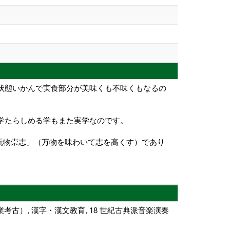
の状態いかんで実食部分が美味くも不味くもなるの
実学たらしめる学もまた実学なのです。
玩物崇志」（万物を味わいて志を高くす）であり
。
考古）, 漢字・漢文教育, 18 世紀古典派音楽演奏