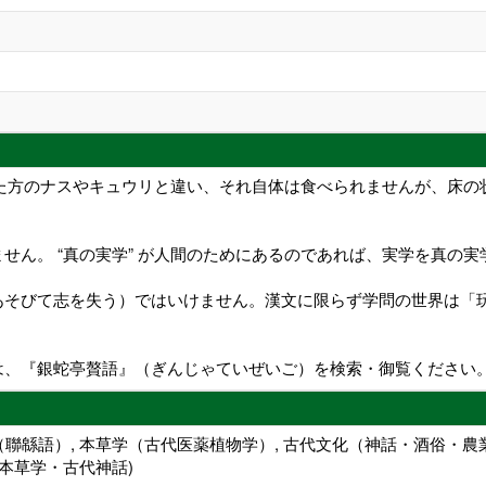
かった方のナスやキュウリと違い、それ自体は食べられませんが、床
せん。 “真の実学” が人間のためにあるのであれば、実学を真の
あそびて志を失う）ではいけません。漢文に限らず学問の世界は「
は、『銀蛇亭贅語』（ぎんじゃていぜいご）を検索・御覧ください
（聯緜語）, 本草学（古代医薬植物学）, 古代文化（神話・酒俗・農業
本草学・古代神話)