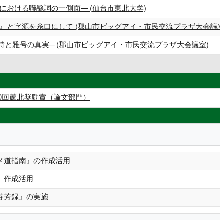
における聯緜詞の一側面― (仙台市東北大学)
』と字源を糸口にして (郡山市ビッグアイ・市民交流プラザ大会議
詩と雅号の真実─ (郡山市ビッグアイ・市民交流プラザ大会議室)
10回蘆北奨励賞（論文部門）
メ道指南』の作成活用
』作成活用
芬芳録』の実施