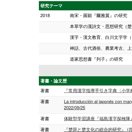
研究テーマ
2018
南宋・羅願『爾雅翼』の研究
本草学の漢詩文・思想研究（楚
漢字・漢文教育、白川文字学（
神話、古代酒俗、農業考古、上
道家思想書『列子』の研究
著書・論文歴
著書
『常用漢字指導手引き字典〈小学校篇〉』
著書
La introducción al japonés c
2022/09/25
著書
体験型学習講座『福島漢字探検隊』の７年
著書
『楚辞と楚文化の総合的研究』 (共著) 