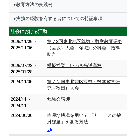
●教育方法の実践例
●実務の経験を有する者についての特記事項
社会における活動
2025/11/06 ～
第７3回東北地区算数・数学教育研究
2025/11/06
（宮城）大会 領域別分科会 指導
助言
2025/07/28 ～
模擬授業 いわき光洋高校
2025/07/28
2024/11/06
第７２回東北地区算数・数学教育研
究（秋田）大会
2024/11 ～
勉強会講師
2024/11
2024/06/06
簡易な機構を用いて 「方向ごとの放
射線量」を測る方法