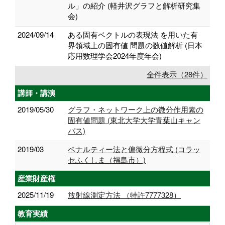
ル」の紹介 (軽井沢グラフと解析研究集
会)
2024/09/14
ある固有ベクトルの表現法 を用いた有
界領域上の固有値 問題の数値解析 (日本
応用数理学会2024年度年会)
全件表示（28件）
講師・講演
2019/05/30
グラフ・ネットワーク上の微分作用素の
固有値問題 (東北大学大学青葉山キャン
パス)
2019/03
ペナルティー法と偏微分方程式 (コラッ
セふくしま（福島市）)
産業財産権
2025/11/19
放射線測定方法 （特許7777328）
教育実績