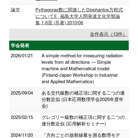
論文
Pythagoras数に関連したDiophantos方程式
についてII , 福島大学人間発達文化学類論
集,1-6頁 (共著) 2010/06
全件表示（13件）
学会発表
2026/01/21
A simple method for measuring radiation
levels from all directions — Simple
machine and Mathematical model
(Finland-Japan Workshop in Industrial
and Applied Mathematics)
2025/09/04
ある交代級数の補正項に関する二つの連
分数近似 (日本応用数理学会2025年度年
会)
2025/02/15
グレゴリー級数の補正項に関する二つの
連分数近似 (応用解析セミナー)
2024/11/20
「方向ごとの放射線量を測る数理モデ