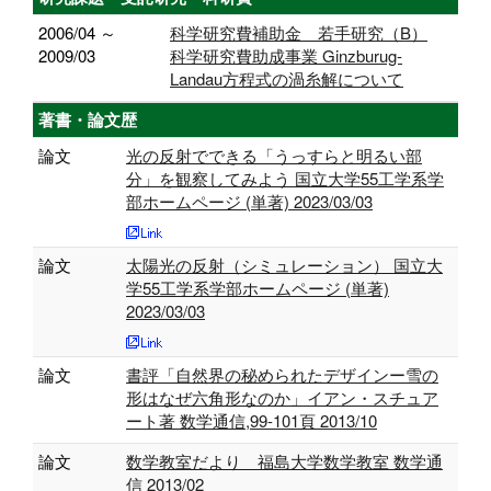
2006/04 ～
科学研究費補助金 若手研究（B）
2009/03
科学研究費助成事業 Ginzburug-
Landau方程式の渦糸解について
著書・論文歴
論文
光の反射でできる「うっすらと明るい部
分」を観察してみよう 国立大学55工学系学
部ホームページ (単著) 2023/03/03
論文
太陽光の反射（シミュレーション） 国立大
学55工学系学部ホームページ (単著)
2023/03/03
論文
書評「自然界の秘められたデザインー雪の
形はなぜ六角形なのか」イアン・スチュア
ート著 数学通信,99-101頁 2013/10
論文
数学教室だより 福島大学数学教室 数学通
信 2013/02