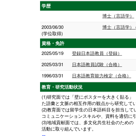
学歴
博士（言語学）
2003/06/30
博士（言語学） 
(学位取得)
資格・免許
2025/05/19
登録日本語教員（登録）
2025/03/31
日本語教員試験（合格）
1996/03/31
日本語教育能力検定（合格）
教育・研究活動状況
(1)研究面では「壁にポスターを大きく貼る
た語彙と文脈の相互作用の観点から研究して
(2)教育面では留学生の日本語科目を担当し
コミュニケーションスキルや、資料を適切に
(3)地域貢献面では、多文化共生社会のため
活動に取り組んでいます。