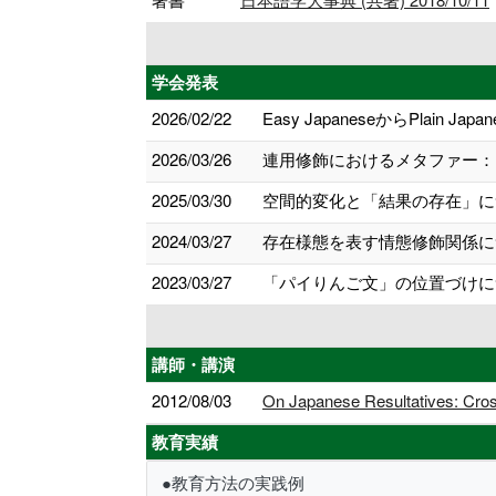
学会発表
2026/02/22
Easy JapaneseからPlain
2026/03/26
連用修飾におけるメタファー：［
2025/03/30
空間的変化と「結果の存在」につ
2024/03/27
存在様態を表す情態修飾関係につ
2023/03/27
「パイりんご文」の位置づけにつ
講師・講演
2012/08/03
On Japanese Resultatives: Cross-
教育実績
●教育方法の実践例