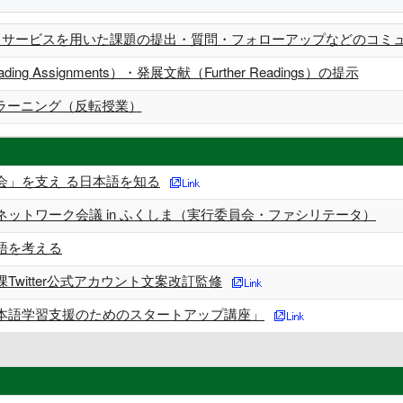
ウドサービスを用いた課題の提出・質問・フォローアップなどのコミ
ng Assignments）・発展文献（Further Readings）の提示
ラーニング（反転授業）
会」を支え る日本語を知る
ネットワーク会議 in ふくしま（実行委員会・ファシリテータ）
語を考える
Twitter公式アカウント文案改訂監修
本語学習支援のためのスタートアップ講座」