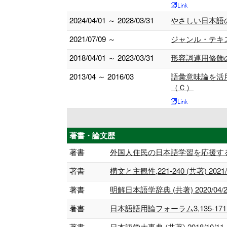
2024/04/01 ～ 2028/03/31
やさしい日本語
2021/07/09 ～
ジャンル・テキ
2018/04/01 ～ 2023/03/31
形容詞連用修飾
2013/04 ～ 2016/03
語彙意味論を活
（Ｃ）
著書・論文歴
著書
外国人住民の日本語学習を応援する人向けの
著書
構文と主観性,221-240 (共著) 2021/
著書
明解日本語学辞典 (共著) 2020/04/2
著書
日本語語用論フォーラム3,135-171 (共
著書
日本語学大事典 (共著) 2018/10/11