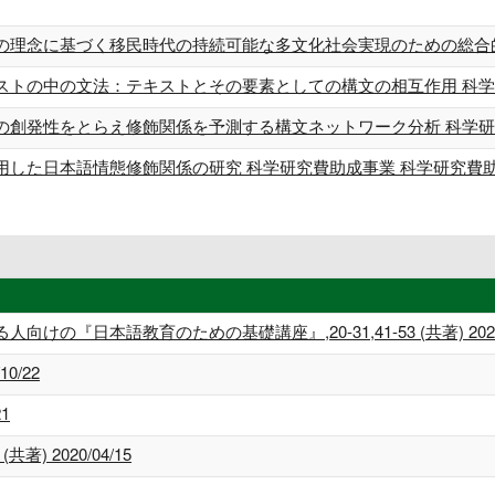
の理念に基づく移民時代の持続可能な多文化社会実現のための総合的研
ストの中の文法：テキストとその要素としての構文の相互作用 科学研
の創発性をとらえ修飾関係を予測する構文ネットワーク分析 科学研究
用した日本語情態修飾関係の研究 科学研究費助成事業 科学研究費
『日本語教育のための基礎講座』,20-31,41-53 (共著) 2022/
10/22
1
著) 2020/04/15