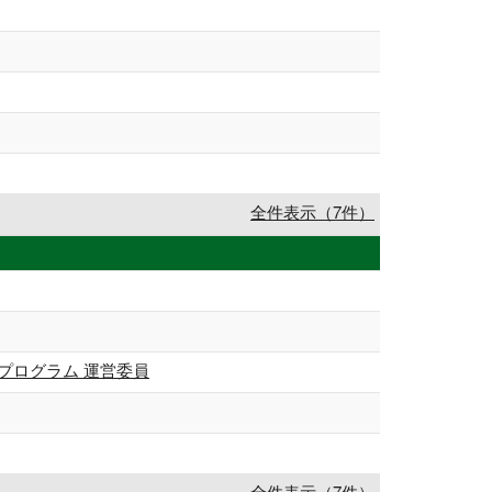
全件表示（7件）
プログラム 運営委員
全件表示（7件）