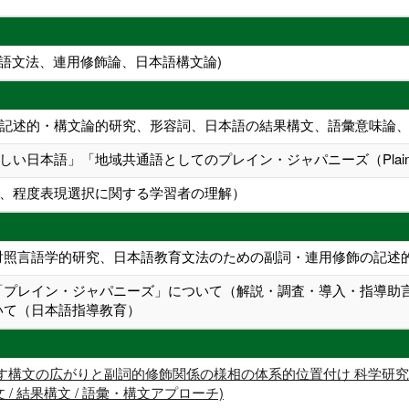
本語文法、連用修飾論、日本語構文論)
記述的・構文論的研究、形容詞、日本語の結果構文、語彙意味論
い日本語」「地域共通語としてのプレイン・ジャパニーズ（Plain 
、程度表現選択に関する学習者の理解）
対照言語学的研究、日本語教育文法のための副詞・連用修飾の記述
「プレイン・ジャパニーズ」について（解説・調査・導入・指導助
いて（日本語指導教育）
構文の広がりと副詞的修飾関係の様相の体系的位置付け 科学研究費助成
文 / 結果構文 / 語彙・構文アプローチ)