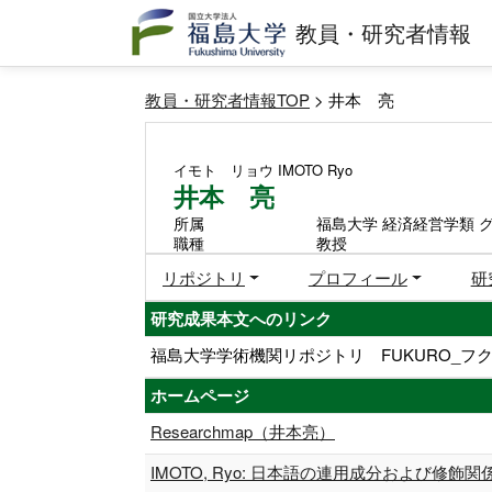
教員・研究者情報
教員・研究者情報TOP
> 井本 亮
イモト リョウ
IMOTO Ryo
井本 亮
所属
福島大学 経済経営学類 
職種
教授
リポジトリ
プロフィール
研
研究成果本文へのリンク
福島大学学術機関リポジトリ FUKURO_フク
ホームページ
Researchmap（井本亮）
IMOTO, Ryo: 日本語の連用成分および修飾