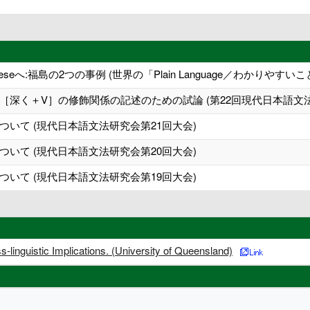
 Japaneseへ:福島の2つの事例 (世界の「Plain Language／わか
深く＋V］の修飾関係の記述のための試論 (第22回現代日本語文法
いて (現代日本語文法研究会第21回大会)
いて (現代日本語文法研究会第20回大会)
いて (現代日本語文法研究会第19回大会)
linguistic Implications. (University of Queensland)