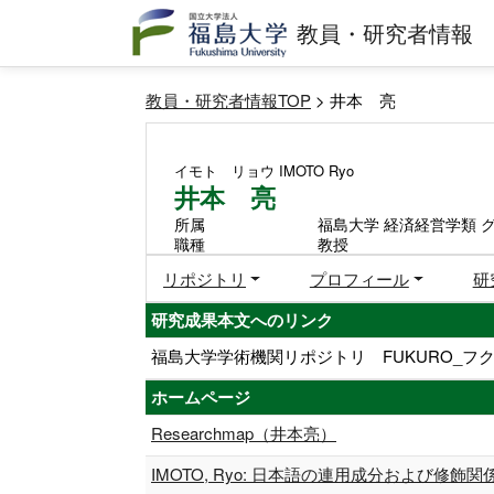
教員・研究者情報
教員・研究者情報TOP
> 井本 亮
イモト リョウ
IMOTO Ryo
井本 亮
所属
福島大学 経済経営学類 
職種
教授
リポジトリ
プロフィール
研
研究成果本文へのリンク
福島大学学術機関リポジトリ FUKURO_フク
ホームページ
Researchmap（井本亮）
IMOTO, Ryo: 日本語の連用成分および修飾