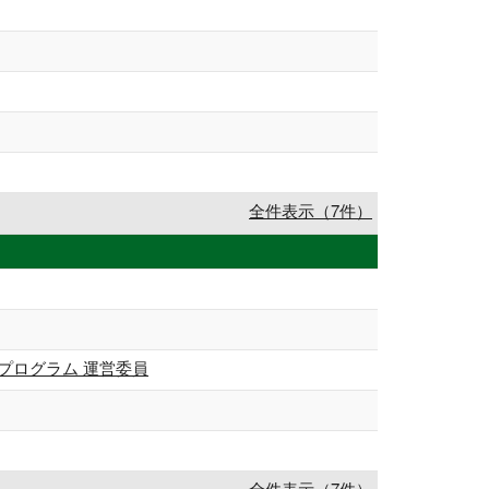
全件表示（7件）
プログラム 運営委員
全件表示（7件）