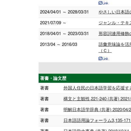
2024/04/01 ～ 2028/03/31
やさしい日本語
2021/07/09 ～
ジャンル・テキ
2018/04/01 ～ 2023/03/31
形容詞連用修飾
2013/04 ～ 2016/03
語彙意味論を活
（Ｃ）
著書・論文歴
著書
外国人住民の日本語学習を応援する人向けの
著書
構文と主観性,221-240 (共著) 2021/
著書
明解日本語学辞典 (共著) 2020/04/2
著書
日本語語用論フォーラム3,135-171 (共
著書
日本語学大事典 (共著) 2018/10/11