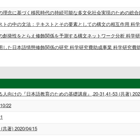
の理念に基づく移民時代の持続可能な多文化社会実現のための総合的研
ストの中の文法：テキストとその要素としての構文の相互作用 科学研
の創発性をとらえ修飾関係を予測する構文ネットワーク分析 科学研究
用した日本語情態修飾関係の研究 科学研究費助成事業 科学研究費
『日本語教育のための基礎講座』,20-31,41-53 (共著) 2022/
10/22
1
著) 2020/04/15