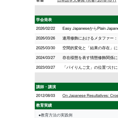
学会発表
2026/02/22
Easy JapaneseからPlain
2026/03/26
連用修飾におけるメタファー：［
2025/03/30
空間的変化と「結果の存在」につ
2024/03/27
存在様態を表す情態修飾関係につ
2023/03/27
「パイりんご文」の位置づけにつ
講師・講演
2012/08/03
On Japanese Resultatives: Cross-
教育実績
●教育方法の実践例