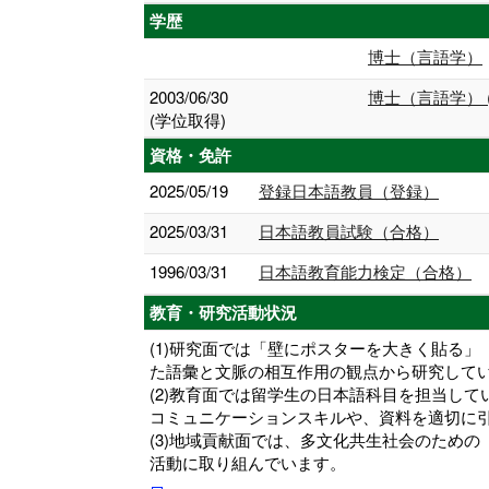
学歴
博士（言語学）
2003/06/30
博士（言語学） 
(学位取得)
資格・免許
2025/05/19
登録日本語教員（登録）
2025/03/31
日本語教員試験（合格）
1996/03/31
日本語教育能力検定（合格）
教育・研究活動状況
(1)研究面では「壁にポスターを大きく貼る
た語彙と文脈の相互作用の観点から研究して
(2)教育面では留学生の日本語科目を担当し
コミュニケーションスキルや、資料を適切に
(3)地域貢献面では、多文化共生社会のため
活動に取り組んでいます。