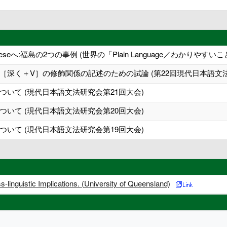
 Japaneseへ:福島の2つの事例 (世界の「Plain Language／わか
深く＋V］の修飾関係の記述のための試論 (第22回現代日本語文法
いて (現代日本語文法研究会第21回大会)
いて (現代日本語文法研究会第20回大会)
いて (現代日本語文法研究会第19回大会)
linguistic Implications. (University of Queensland)