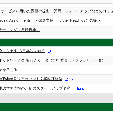
ウドサービスを用いた課題の提出・質問・フォローアップなどのコミ
ng Assignments）・発展文献（Further Readings）の提示
ラーニング（反転授業）
会」を支え る日本語を知る
ネットワーク会議 in ふくしま（実行委員会・ファシリテータ）
語を考える
Twitter公式アカウント文案改訂監修
本語学習支援のためのスタートアップ講座」