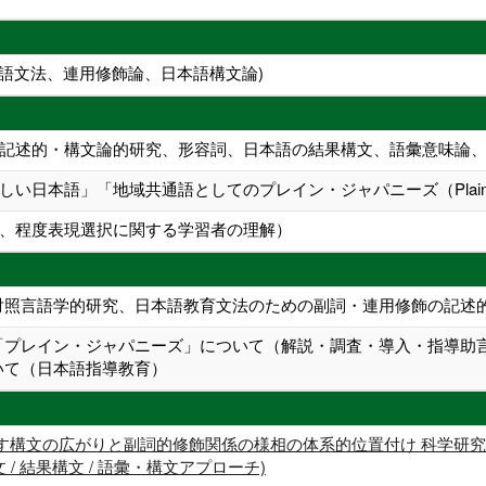
本語文法、連用修飾論、日本語構文論)
記述的・構文論的研究、形容詞、日本語の結果構文、語彙意味論
い日本語」「地域共通語としてのプレイン・ジャパニーズ（Plain 
、程度表現選択に関する学習者の理解）
対照言語学的研究、日本語教育文法のための副詞・連用修飾の記述
「プレイン・ジャパニーズ」について（解説・調査・導入・指導助
いて（日本語指導教育）
構文の広がりと副詞的修飾関係の様相の体系的位置付け 科学研究費助成
文 / 結果構文 / 語彙・構文アプローチ)