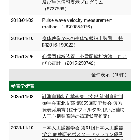
及び生体情報表示プログラム
（6727599）
2018/01/02
Pulse wave velocity measurement
method （US09854976）
2016/11/10
身体映像からの生体情報抽出装置 （特
開2016-190022）
2015/12/25
心電図解析装置、心電図解析方法、およ
び心電計 （2015-253742）
全件表示（10件）
受賞学術賞
2025/11/08
計測自動制御学会東北支部 計測自動制
御学会東北支部 第355回研究集会 優秀
発表奨励賞 (粒子フィルタを用いた補助
人工心臓装着時の循環状態推定)
2023/11/10
日本人工臓器学会 第61回日本人工臓器
学会 萌芽研究ポスターセッション優秀