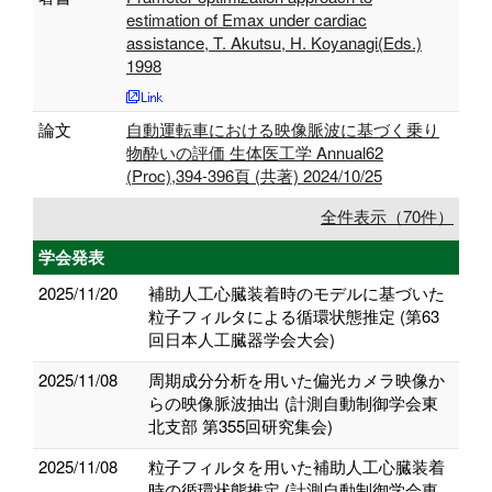
estimation of Emax under cardiac
assistance, T. Akutsu, H. Koyanagi(Eds.)
1998
論文
自動運転車における映像脈波に基づく乗り
物酔いの評価 生体医工学 Annual62
(Proc),394-396頁 (共著) 2024/10/25
全件表示（70件）
学会発表
2025/11/20
補助人工心臓装着時のモデルに基づいた
粒子フィルタによる循環状態推定 (第63
回日本人工臓器学会大会)
2025/11/08
周期成分分析を用いた偏光カメラ映像か
らの映像脈波抽出 (計測自動制御学会東
北支部 第355回研究集会)
2025/11/08
粒子フィルタを用いた補助人工心臓装着
時の循環状態推定 (計測自動制御学会東