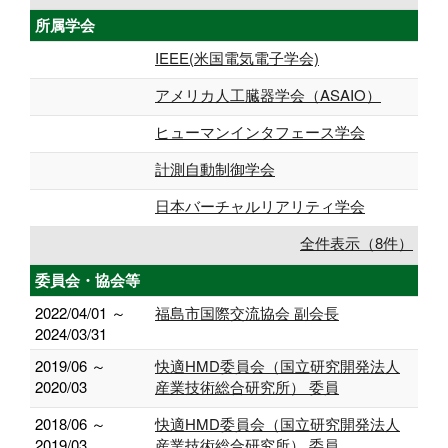
所属学会
IEEE(米国電気電子学会)
アメリカ人工臓器学会（ASAIO）
ヒューマンインタフェース学会
計測自動制御学会
日本バーチャルリアリティ学会
全件表示（8件）
委員会・協会等
2022/04/01 ～
福島市国際交流協会 副会長
2024/03/31
2019/06 ～
快適HMD委員会（国立研究開発法人
2020/03
産業技術総合研究所） 委員
2018/06 ～
快適HMD委員会（国立研究開発法人
2019/03
産業技術総合研究所） 委員