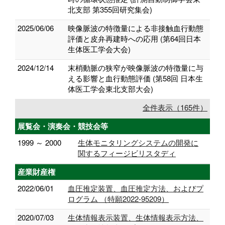
北支部 第355回研究集会)
2025/06/06
映像脈波の特徴量による非接触血行動態
評価と皮弁再建時への応用 (第64回日本
生体医工学会大会)
2024/12/14
末梢動脈の狭窄が映像脈波の特徴量に与
える影響と血行動態評価 (第58回 日本生
体医工学会東北支部大会)
全件表示（165件）
展覧会・演奏会・競技会等
1999 ～ 2000
生体モニタリングシステムの開発に
関するフィージビリスタディ
産業財産権
2022/06/01
血圧推定装置、血圧推定方法、およびプ
ログラム （特願2022-95209）
2020/07/03
生体情報表示装置、生体情報表示方法、