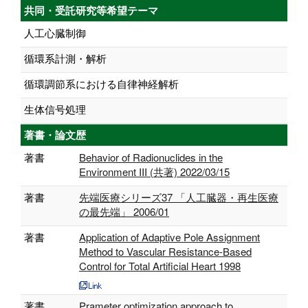
共同・受託研究等希望テーマ
人工心臓制御
循環系計測・解析
循環調節系における自律神経解析
生体信号処理
著書・論文歴
著書
Behavior of Radionuclides in the
Environment III (共著) 2022/03/15
著書
先端医療シリーズ37 「人工臓器・再生医療
の最先端」 2006/01
著書
Application of Adaptive Pole Assignment
Method to Vascular Resistance-Based
Control for Total Artificial Heart 1998
著書
Prameter optimization approach to