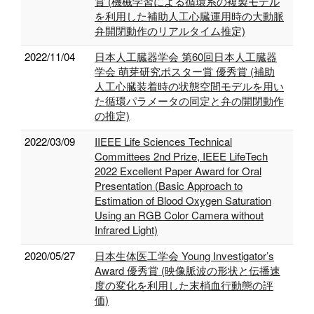
賞 (機械学習による循環系の複製モデル
を利用した補助人工心臓運用時の大動脈
弁開閉動作のリアルタイム推定)
2022/11/04
日本人工臓器学会 第60回日本人工臓器
学会 萌芽研究ポスター賞 優秀賞 (補助
人工心臓装着時の状態空間モデルを用い
た循環パラメータの同定と弁の開閉動作
の推定)
2022/03/09
IIEEE Life Sciences Technical
Committees 2nd Prize, IEEE LifeTech
2022 Excellent Paper Award for Oral
Presentation (Basic Approach to
Estimation of Blood Oxygen Saturation
Using an RGB Color Camera without
Infrared Light)
2020/05/27
日本生体医工学会 Young Investigator’s
Award 優秀賞 (映像脈波の形状と伝播速
度の変化を利用した末梢血行動態の評
価)