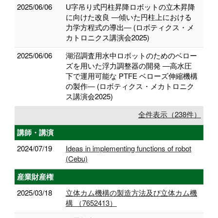
2025/06/06
U字吊り式円柱昇降ロボットの立木昇降
に向けた改良 ―傾いた円柱上における
力学方程式の導出― (ロボティクス・メ
カトロニクス講演会2025)
2025/06/06
湖沼調査用水中ロボットのためのベロー
ズを用いた浮力調整器の開発 ―高水圧
下で運用可能な PTFE ベローズ伸縮機構
の製作― (ロボティクス・メカトロニク
ス講演会2025)
全件表示（238件）
講師・講演
2024/07/19
Ideas in implementing functions of robot
(Cebu)
産業財産権
2025/03/18
立体カム機構の製造方法及び立体カム機
構 （7652413）