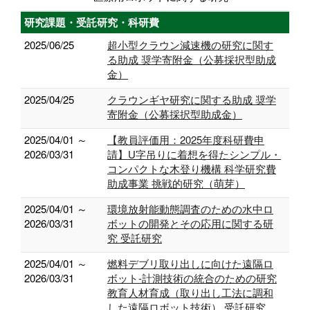
研究課題・受託研究・科研費
2025/06/25
超小型クラウン減速機の研究に関す
る助成 奨学寄附金（公募採択型助成
金）
2025/04/25
クラウンギヤ研究に関する助成 奨学
寄附金（公募採択型助成金）
2025/04/01 ～
【教員評価用：2025年度科研費申
2026/03/31
請】U字吊りに着想を得たシンプル・
コンパクトな木登り機構 科学研究費
助成事業 挑戦的研究（萌芽）
2025/04/01 ～
環境放射能動態調査のための水中ロ
2026/03/31
ボットの開発とその応用に関する研
究 受託研究
2025/04/01 ～
燃料デブリ取り出しに向けた遠隔ロ
2026/03/31
ボット-計測技術の統合のための研究
教育人材育成（取り出し工法に調和
した遠隔ロボット技術） 受託研究