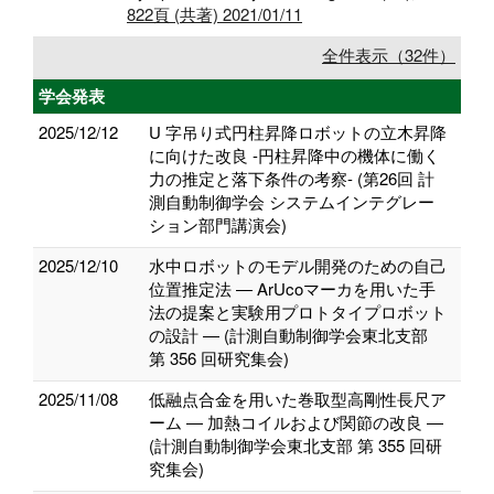
822頁 (共著) 2021/01/11
全件表示（32件）
学会発表
2025/12/12
U 字吊り式円柱昇降ロボットの立木昇降
に向けた改良 -円柱昇降中の機体に働く
力の推定と落下条件の考察- (第26回 計
測自動制御学会 システムインテグレー
ション部門講演会)
2025/12/10
水中ロボットのモデル開発のための自己
位置推定法 ― ArUcoマーカを用いた手
法の提案と実験用プロトタイプロボット
の設計 ― (計測自動制御学会東北支部
第 356 回研究集会)
2025/11/08
低融点合金を用いた巻取型高剛性長尺ア
ーム ― 加熱コイルおよび関節の改良 ―
(計測自動制御学会東北支部 第 355 回研
究集会)