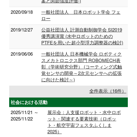
案と関節強度評価-)
2020/09/18
一般社団法人 日本ロボット学会 フェ
ロー
2019/12/27
公益社団法人 計測自動制御学会 SI2019
優秀講演賞 (水中ロボットのための
PTFEを用いた超小型浮力調整器の検討)
2019/06/06
一般社団法人 日本機械学会 ロボティク
スメカトロニクス部門 ROBOMECH表
彰（学術研究分野） (コーティング式触
覚センサの開発～2次元センサへの拡張
に向けた検討～)
全件表示（16件）
社会における活動
2025/11/21 ～
展示会：人支援ロボット・水中ロボ
2025/11/22
ット・関連する要素技術（ロボッ
ト・航空宇宙フェスタふくしま
2025）