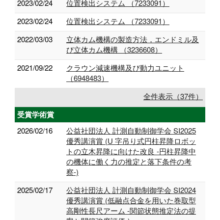
2023/02/24
位置検出システム （7233091）
2023/02/24
位置検出システム （7233091）
2022/03/03
立体カム機構の製造方法，エンドミル及
び立体カム機構 （3236608）
2021/09/22
クラウン減速機構及び動力ユニット
（6948483）
全件表示（37件）
受賞学術賞
2026/02/16
公益社団法人 計測自動制御学会 SI2025
優秀講演賞 (U 字吊り式円柱昇降ロボッ
トの立木昇降に向けた改良 -円柱昇降中
の機体に働く力の推定と落下条件の考
察-)
2025/02/17
公益社団法人 計測自動制御学会 SI2024
優秀講演賞 (低融点合金を用いた巻取型
高剛性長尺アーム -関節状態推定法の提