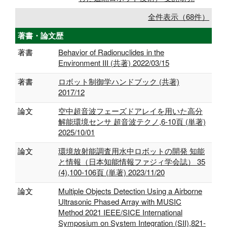
全件表示（68件）
著書・論文歴
著書
Behavior of Radionuclides in the
Environment III (共著) 2022/03/15
著書
ロボット制御学ハンドブック (共著)
2017/12
論文
空中超音波フェーズドアレイを用いた高分
解能環境センサ 超音波テクノ,6-10頁 (単著)
2025/10/01
論文
環境放射能調査用水中ロボットの開発 知能
と情報（日本知能情報ファジィ学会誌） 35
(4),100-106頁 (単著) 2023/11/20
論文
Multiple Objects Detection Using a Airborne
Ultrasonic Phased Array with MUSIC
Method 2021 IEEE/SICE International
Symposium on System Integration (SII),821-