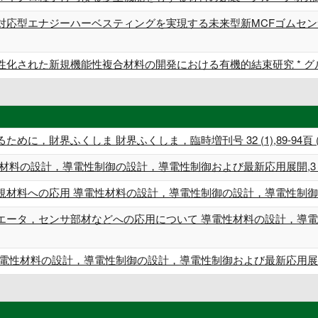
対応型エナジーハーベスティングを実現する未来型新MCFゴムセンサ
性化された新規機能性複合材料の開発における有機的結束研究 * グ
財界ふくしま 財界ふくしま，臨時増刊号 32 (1),89-94頁 (単著) 
の設計，導電性制御の設計，導電性制御および最新応用展開,3 (単著) 
料への応用 導電性材料の設計，導電性制御の設計，導電性制御および最新応
エータ，センサ部材などへの応用について 導電性材料の設計，導電
材料の設計，導電性制御の設計，導電性制御および最新応用展開,9 (単著