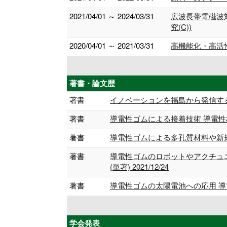
2021/04/01 ～ 2024/03/31
広波長帯電磁波
究(C))
2020/04/01 ～ 2021/03/31
高機能化・高活
著書・論文歴
著書
イノベーションを福島から発信するために，
著書
導電性ゴムによる接着技術 導電性材料
著書
導電性ゴムによる多孔質材料や新規材
著書
導電性ゴムのロボットやアクチュ
(単著) 2021/12/24
著書
導電性ゴムの太陽電池への応用 導電性
学会発表