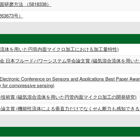
磨方法 （5818338）
3673号）
混合流体を用いた円筒内面マイクロ加工における加工量特性)
会 日本フルードパワーシステム学会論文賞 (磁気混合流体を用い
 Electronic Conference on Sensors and Applications Best Paper Award 
ty for compressive sensing)
会技術賞 (磁気混合流体を用いた円管内面マイクロ加工の開発研究)
会論文賞 (機能性流体による垂直力だけでなくせん断力も感知できる