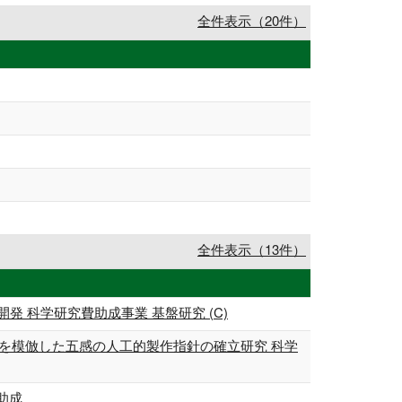
全件表示（20件）
全件表示（13件）
 科学研究費助成事業 基盤研究 (C)
態を模倣した五感の人工的製作指針の確立研究 科学
助成