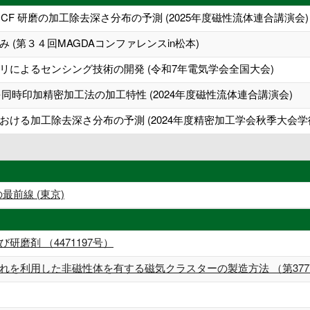
F 研磨の加工除去深さ分布の予測 (2025年度磁性流体連合講演会)
(第３４回MAGDAコンファレンスin松本)
リによるセンシング技術の開発 (令和7年電気学会全国大会)
同時印加精密加工法の加工特性 (2024年度磁性流体連合講演会)
ける加工除去深さ分布の予測 (2024年度精密加工学会秋季大会学
最前線 (東京)
磨剤 （4471197号）
を利用した非磁性体を有する磁気クラスターの製造方法 （第3777