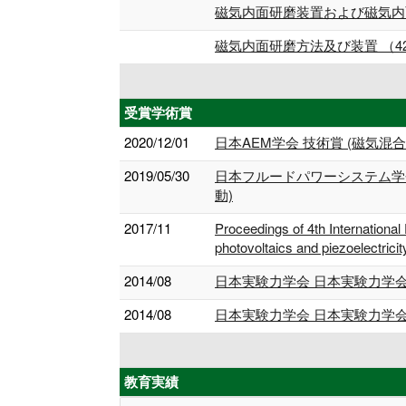
磁気内面研磨装置および磁気内面研
磁気内面研磨方法及び装置 （426
受賞学術賞
2020/12/01
日本AEM学会 技術賞 (磁気
2019/05/30
日本フルードパワーシステム学
動)
2017/11
Proceedings of 4th International
photovoltaics and piezoelectrici
2014/08
日本実験力学会 日本実験力学
2014/08
日本実験力学会 日本実験力学
教育実績