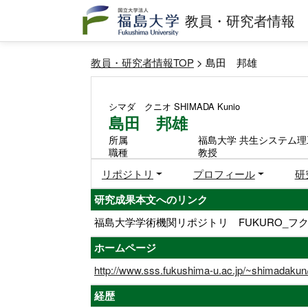
教員・研究者情報
教員・研究者情報TOP
> 島田 邦雄
シマダ クニオ
SHIMADA Kunio
島田 邦雄
所属
福島大学 共生システム理
職種
教授
リポジトリ
プロフィール
研
研究成果本文へのリンク
福島大学学術機関リポジトリ FUKURO_フク
ホームページ
http://www.sss.fukushima-u.ac.jp/~shimadakun
経歴