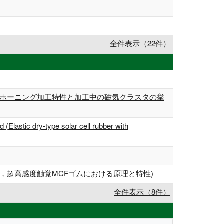
全件表示（22件）
たホーニング加工特性と加工中の磁気クラスタの挙
(Elastic dry-type solar cell rubber with
，超高感度触覚MCFゴムにおける原理と特性)
全件表示（8件）