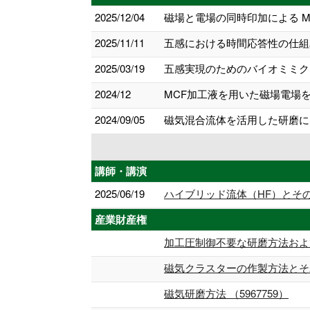
2025/12/04
磁場と電場の同時印加による MC
2025/11/11
五感における時間応答性の仕組み 
2025/03/19
五感実現のためのバイオミミク
2024/12
MCF加工液を用いた磁場電場を
2024/09/05
磁気混合流体を活用した研磨にお
講師・講演
2025/06/19
ハイブリッド流体（HF）とその
産業財産権
加工圧制御不要な研磨方法および研
磁気クラスターの作製方法とそれ
磁気研磨方法 （5967759）