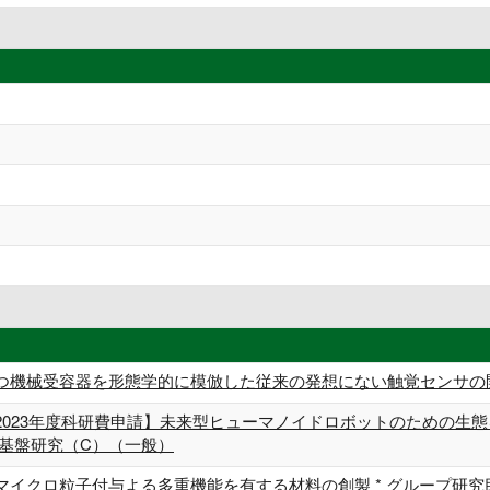
つ機械受容器を形態学的に模倣した従来の発想にない触覚センサの開発
2023年度科研費申請】未来型ヒューマノイドロボットのための生
 基盤研究（C）（一般）
マイクロ粒子付与よる多重機能を有する材料の創製 * グループ研究