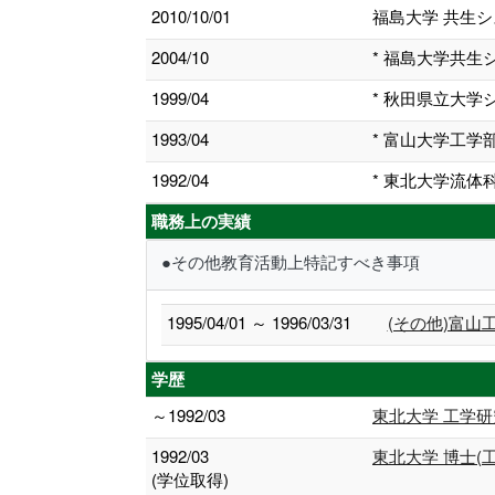
2010/10/01
福島大学 共生
2004/10
* 福島大学共
1999/04
* 秋田県立大
1993/04
* 富山大学工
1992/04
* 東北大学流
職務上の実績
●その他教育活動上特記すべき事項
1995/04/01 ～ 1996/03/31
(その他)富
学歴
～1992/03
東北大学 工学研
1992/03
東北大学 博士(工
(学位取得)