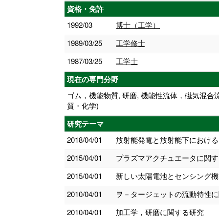
資格・免許
1992/03
博士（工学）
1989/03/25
工学修士
1987/03/25
工学士
現在の専門分野
ゴム，機能物質, 研磨, 機能性流体，磁気混合
質・化学)
研究テーマ
2018/04/01
放射能発電と放射能下における
2015/04/01
プラズマアクチュエータに関す
2015/04/01
新しい太陽電池とセンシング機
2010/04/01
ヲ－タージェットの流動特性に
2010/04/01
加工学，研磨に関する研究