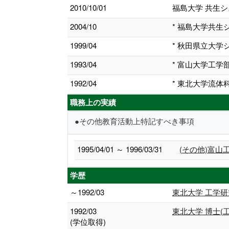
2010/10/01
福島大学 共生
2004/10
* 福島大学共
1999/04
* 秋田県立大
1993/04
* 富山大学工
1992/04
* 東北大学流
職務上の実績
●その他教育活動上特記すべき事項
1995/04/01 ～ 1996/03/31
(その他)富
学歴
～1992/03
東北大学 工学研
1992/03
東北大学 博士(工
(学位取得)