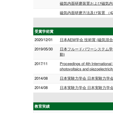
磁気内面研磨装置および磁気内面研
磁気内面研磨方法及び装置 （426
受賞学術賞
2020/12/01
日本AEM学会 技術賞 (磁気
2019/05/30
日本フルードパワーシステム学
動)
2017/11
Proceedings of 4th International
photovoltaics and piezoelectrici
2014/08
日本実験力学会 日本実験力学
2014/08
日本実験力学会 日本実験力学
教育実績