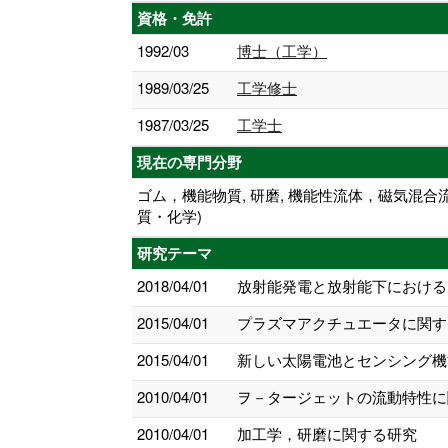
資格・免許
1992/03
博士（工学）
1989/03/25
工学修士
1987/03/25
工学士
現在の専門分野
ゴム，機能物質, 研磨, 機能性流体，磁気混合
質・化学)
研究テーマ
2018/04/01
放射能発電と放射能下における
2015/04/01
プラズマアクチュエータに関す
2015/04/01
新しい太陽電池とセンシング機
2010/04/01
ヲ－タージェットの流動特性に
2010/04/01
加工学，研磨に関する研究