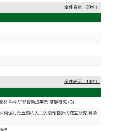
全件表示（20件）
全件表示（13件）
 科学研究費助成事業 基盤研究 (C)
態を模倣した五感の人工的製作指針の確立研究 科学
助成