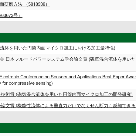
磨方法 （5818338）
3673号）
混合流体を用いた円筒内面マイクロ加工における加工量特性)
会 日本フルードパワーシステム学会論文賞 (磁気混合流体を用い
 Electronic Conference on Sensors and Applications Best Paper Award 
ty for compressive sensing)
会技術賞 (磁気混合流体を用いた円管内面マイクロ加工の開発研究)
会論文賞 (機能性流体による垂直力だけでなくせん断力も感知できる