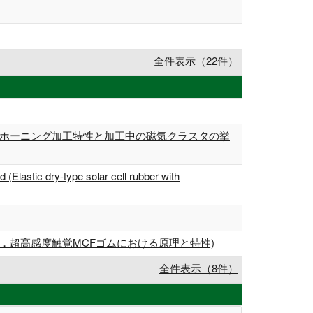
全件表示（22件）
たホーニング加工特性と加工中の磁気クラスタの挙
(Elastic dry-type solar cell rubber with
，超高感度触覚MCFゴムにおける原理と特性)
全件表示（8件）