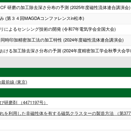
F 研磨の加工除去深さ分布の予測 (2025年度磁性流体連合講演会)
(第３４回MAGDAコンファレンスin松本)
リによるセンシング技術の開発 (令和7年電気学会全国大会)
同時印加精密加工法の加工特性 (2024年度磁性流体連合講演会)
ける加工除去深さ分布の予測 (2024年度精密加工学会秋季大会学
最前線 (東京)
磨剤 （4471197号）
を利用した非磁性体を有する磁気クラスターの製造方法 （第3777