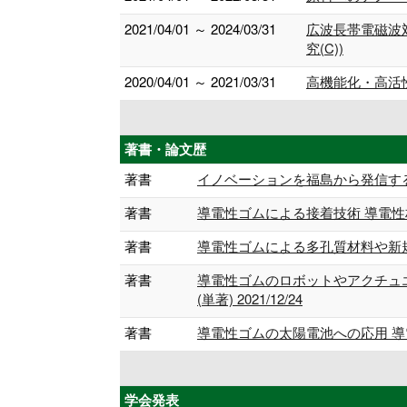
2021/04/01 ～ 2024/03/31
広波長帯電磁波
究(C))
2020/04/01 ～ 2021/03/31
高機能化・高活
著書・論文歴
著書
イノベーションを福島から発信するために，
著書
導電性ゴムによる接着技術 導電性材料
著書
導電性ゴムによる多孔質材料や新規材
著書
導電性ゴムのロボットやアクチュ
(単著) 2021/12/24
著書
導電性ゴムの太陽電池への応用 導電性
学会発表