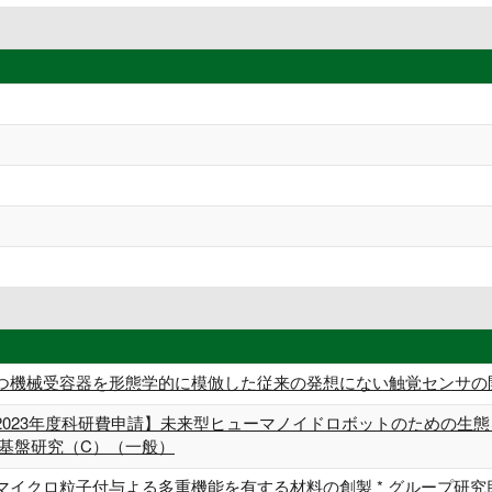
つ機械受容器を形態学的に模倣した従来の発想にない触覚センサの開発
2023年度科研費申請】未来型ヒューマノイドロボットのための生
 基盤研究（C）（一般）
マイクロ粒子付与よる多重機能を有する材料の創製 * グループ研究