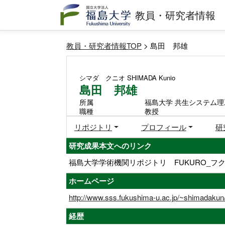
教員・研究者情報
教員・研究者情報TOP
> 島田 邦雄
シマダ クニオ
SHIMADA Kunio
島田 邦雄
所属
福島大学 共生システム理
職種
教授
リポジトリ
プロフィール
研
研究成果本文へのリンク
福島大学学術機関リポジトリ FUKURO_フク
ホームページ
http://www.sss.fukushima-u.ac.jp/~shimadakun
経歴