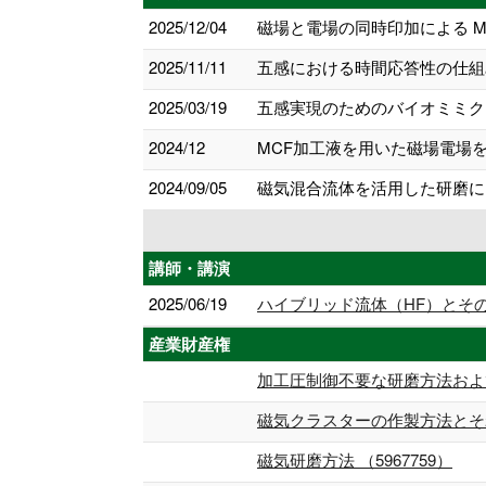
2025/12/04
磁場と電場の同時印加による MC
2025/11/11
五感における時間応答性の仕組み 
2025/03/19
五感実現のためのバイオミミク
2024/12
MCF加工液を用いた磁場電場を
2024/09/05
磁気混合流体を活用した研磨にお
講師・講演
2025/06/19
ハイブリッド流体（HF）とその
産業財産権
加工圧制御不要な研磨方法および研
磁気クラスターの作製方法とそれ
磁気研磨方法 （5967759）