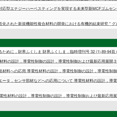
対応型エナジーハーベスティングを実現する未来型新MCFゴムセンサ
性化された新規機能性複合材料の開発における有機的結束研究 * グ
財界ふくしま 財界ふくしま，臨時増刊号 32 (1),89-94頁 (単著) 
の設計，導電性制御の設計，導電性制御および最新応用展開,3 (単著) 
料への応用 導電性材料の設計，導電性制御の設計，導電性制御および最新応
エータ，センサ部材などへの応用について 導電性材料の設計，導電
材料の設計，導電性制御の設計，導電性制御および最新応用展開,9 (単著