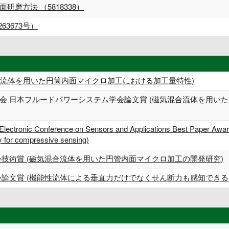
磨方法 （5818338）
3673号）
混合流体を用いた円筒内面マイクロ加工における加工量特性)
会 日本フルードパワーシステム学会論文賞 (磁気混合流体を用い
 Electronic Conference on Sensors and Applications Best Paper Award 
ty for compressive sensing)
会技術賞 (磁気混合流体を用いた円管内面マイクロ加工の開発研究)
会論文賞 (機能性流体による垂直力だけでなくせん断力も感知できる