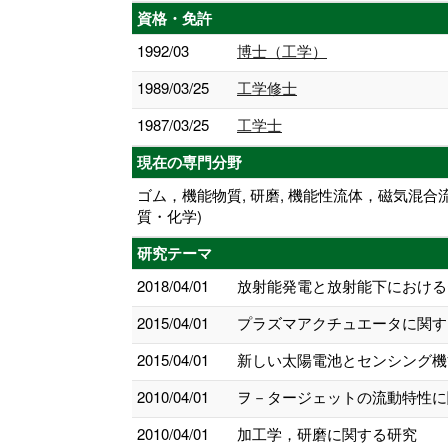
資格・免許
1992/03
博士（工学）
1989/03/25
工学修士
1987/03/25
工学士
現在の専門分野
ゴム，機能物質, 研磨, 機能性流体，磁気混合
質・化学)
研究テーマ
2018/04/01
放射能発電と放射能下における
2015/04/01
プラズマアクチュエータに関す
2015/04/01
新しい太陽電池とセンシング機
2010/04/01
ヲ－タージェットの流動特性に
2010/04/01
加工学，研磨に関する研究