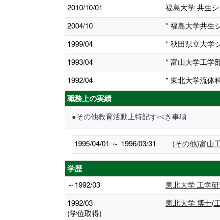
2010/10/01
福島大学 共生
2004/10
* 福島大学共
1999/04
* 秋田県立大
1993/04
* 富山大学工
1992/04
* 東北大学流
職務上の実績
●その他教育活動上特記すべき事項
1995/04/01 ～ 1996/03/31
(その他)富
学歴
～1992/03
東北大学 工学研
1992/03
東北大学 博士(工
(学位取得)