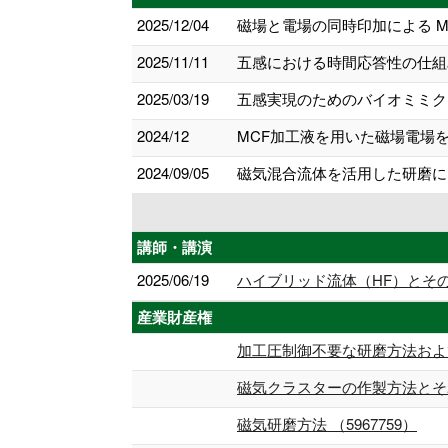
2025/12/04
磁場と電場の同時印加による MC
2025/11/11
五感における時間応答性の仕組み 
2025/03/19
五感実現のためのバイオミミク
2024/12
MCF加工液を用いた磁場電場を
2024/09/05
磁気混合流体を活用した研磨にお
講師・講演
2025/06/19
ハイブリッド流体（HF）とその
産業財産権
加工圧制御不要な研磨方法および研
磁気クラスターの作製方法とそれ
磁気研磨方法 （5967759）