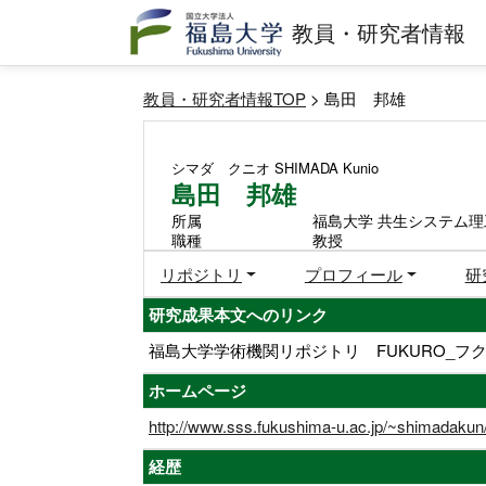
教員・研究者情報
教員・研究者情報TOP
> 島田 邦雄
シマダ クニオ
SHIMADA Kunio
島田 邦雄
所属
福島大学 共生システム理
職種
教授
リポジトリ
プロフィール
研
研究成果本文へのリンク
福島大学学術機関リポジトリ FUKURO_フク
ホームページ
http://www.sss.fukushima-u.ac.jp/~shimadakun
経歴