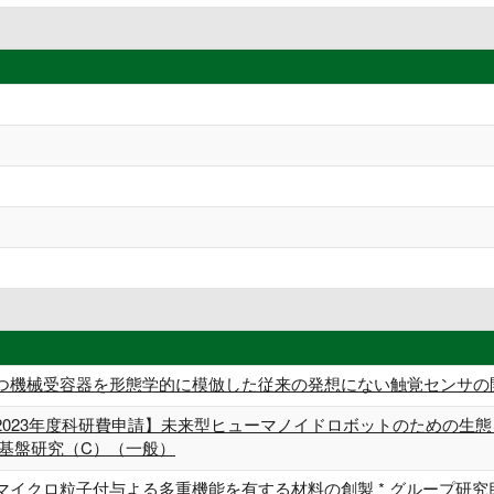
つ機械受容器を形態学的に模倣した従来の発想にない触覚センサの開発
2023年度科研費申請】未来型ヒューマノイドロボットのための生
 基盤研究（C）（一般）
マイクロ粒子付与よる多重機能を有する材料の創製 * グループ研究