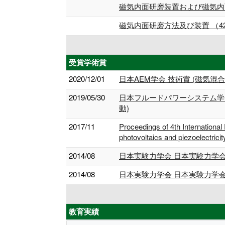
磁気内面研磨装置および磁気内面研
磁気内面研磨方法及び装置 （426
受賞学術賞
2020/12/01
日本AEM学会 技術賞 (磁気
2019/05/30
日本フルードパワーシステム学
動)
2017/11
Proceedings of 4th International
photovoltaics and piezoelectrici
2014/08
日本実験力学会 日本実験力学
2014/08
日本実験力学会 日本実験力学
教育実績