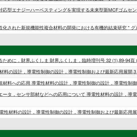
対応型エナジーハーベスティングを実現する未来型新MCFゴムセンサ
性化された新規機能性複合材料の開発における有機的結束研究 * グ
財界ふくしま 財界ふくしま，臨時増刊号 32 (1),89-94頁 (単著) 
の設計，導電性制御の設計，導電性制御および最新応用展開,3 (単著) 
料への応用 導電性材料の設計，導電性制御の設計，導電性制御および最新応
エータ，センサ部材などへの応用について 導電性材料の設計，導電
材料の設計，導電性制御の設計，導電性制御および最新応用展開,9 (単著