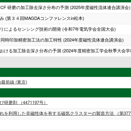
F 研磨の加工除去深さ分布の予測 (2025年度磁性流体連合講演会)
(第３４回MAGDAコンファレンスin松本)
リによるセンシング技術の開発 (令和7年電気学会全国大会)
同時印加精密加工法の加工特性 (2024年度磁性流体連合講演会)
ける加工除去深さ分布の予測 (2024年度精密加工学会秋季大会学
最前線 (東京)
磨剤 （4471197号）
を利用した非磁性体を有する磁気クラスターの製造方法 （第3777