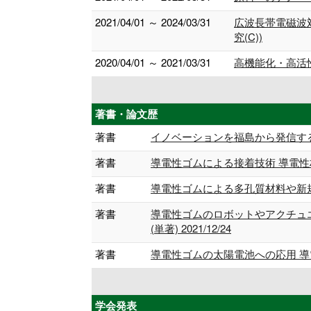
2021/04/01 ～ 2024/03/31
広波長帯電磁波
究(C))
2020/04/01 ～ 2021/03/31
高機能化・高活
著書・論文歴
著書
イノベーションを福島から発信するために，
著書
導電性ゴムによる接着技術 導電性材料
著書
導電性ゴムによる多孔質材料や新規材
著書
導電性ゴムのロボットやアクチュ
(単著) 2021/12/24
著書
導電性ゴムの太陽電池への応用 導電性
学会発表