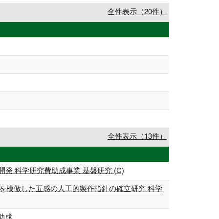
全件表示（20件）
全件表示（13件）
 科学研究費助成事業 基盤研究 (C)
態を模倣した五感の人工的製作指針の確立研究 科学
助成