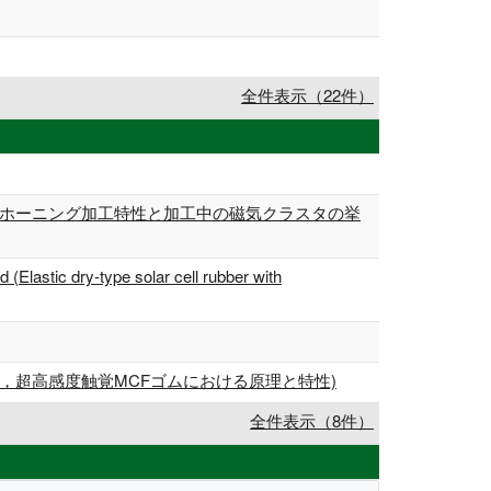
全件表示（22件）
たホーニング加工特性と加工中の磁気クラスタの挙
(Elastic dry-type solar cell rubber with
，超高感度触覚MCFゴムにおける原理と特性)
全件表示（8件）