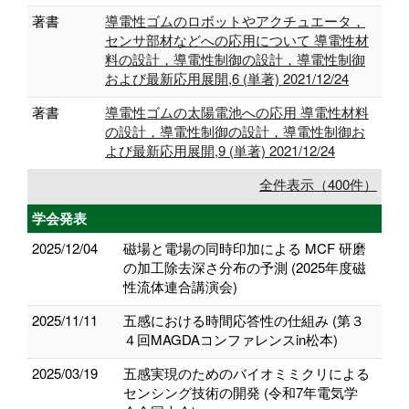
著書
導電性ゴムのロボットやアクチュエータ，
センサ部材などへの応用について 導電性材
料の設計，導電性制御の設計，導電性制御
および最新応用展開,6 (単著) 2021/12/24
著書
導電性ゴムの太陽電池への応用 導電性材料
の設計，導電性制御の設計，導電性制御お
よび最新応用展開,9 (単著) 2021/12/24
全件表示（400件）
学会発表
2025/12/04
磁場と電場の同時印加による MCF 研磨
の加工除去深さ分布の予測 (2025年度磁
性流体連合講演会)
2025/11/11
五感における時間応答性の仕組み (第３
４回MAGDAコンファレンスin松本)
2025/03/19
五感実現のためのバイオミミクリによる
センシング技術の開発 (令和7年電気学