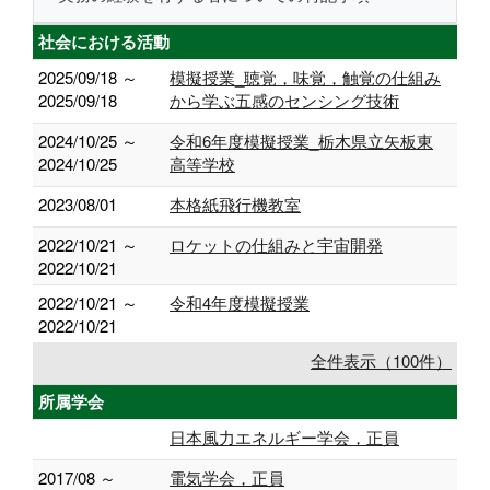
社会における活動
2025/09/18 ～
模擬授業_聴覚，味覚，触覚の仕組み
2025/09/18
から学ぶ五感のセンシング技術
2024/10/25 ～
令和6年度模擬授業_栃木県立矢板東
2024/10/25
高等学校
2023/08/01
本格紙飛行機教室
2022/10/21 ～
ロケットの仕組みと宇宙開発
2022/10/21
2022/10/21 ～
令和4年度模擬授業
2022/10/21
全件表示（100件）
所属学会
日本風力エネルギー学会，正員
2017/08 ～
電気学会，正員