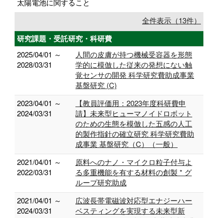
太陽電池に関すること
全件表示（13件）
研究課題・受託研究・科研費
2025/04/01 ～
人間の皮膚が持つ機械受容器を形態
2028/03/31
学的に模倣した従来の発想にない触
覚センサの開発 科学研究費助成事業
基盤研究 (C)
2023/04/01 ～
【教員評価用：2023年度科研費申
2024/03/31
請】未来型ヒューマノイドロボット
のための生態を模倣した五感の人工
的製作指針の確立研究 科学研究費助
成事業 基盤研究（C）（一般）
2021/04/01 ～
原料へのナノ・マイクロ粒子付与よ
2022/03/31
る多重機能を有する材料の創製 * グ
ループ研究助成
2021/04/01 ～
広波長帯電磁波対応型エナジーハー
2024/03/31
ベスティングを実現する未来型新