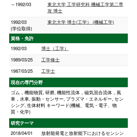
～1992/03
東北大学 工学研究科 機械工学第二専
攻 博士
1992/03
東北大学 博士(工学） (機械工学)
(学位取得)
資格・免許
1992/03
博士（工学）
1989/03/25
工学修士
1987/03/25
工学士
現在の専門分野
ゴム，機能物質, 研磨, 機能性流体，磁気混合流体，風
車，水車, 振動・センサー, プラズマ・エネルギー, セン
シング, 生体材料 キーワード(機械、電気・電子、物
質・化学)
研究テーマ
2018/04/01
放射能発電と放射能下におけるセンシン