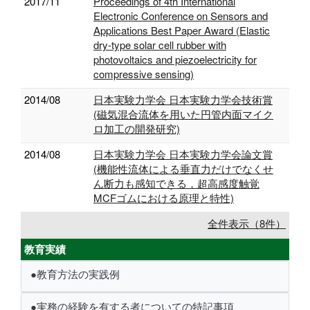
2017/11
Proceedings of 4th International
Electronic Conference on Sensors and
Applications Best Paper Award (Elastic
dry-type solar cell rubber with
photovoltaics and piezoelectricity for
compressive sensing)
2014/08
日本実験力学会 日本実験力学会技術賞
(磁気混合流体を用いた円管内面マイク
ロ加工の開発研究)
2014/08
日本実験力学会 日本実験力学会論文賞
(機能性流体による垂直力だけでなくせ
ん断力も感知できる，超高感度触覚
MCFゴムにおける原理と特性)
全件表示（8件）
教育実績
●教育方法の実践例
●実務の経験を有する者についての特記事項