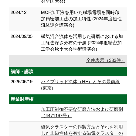
会全国大会)
2024/12
MCF加工液を用いた磁場電場を同時印
加精密加工法の加工特性 (2024年度磁性
流体連合講演会)
2024/09/05
磁気混合流体を活用した研磨における加
工除去深さ分布の予測 (2024年度精密加
工学会秋季大会学術講演会)
全件表示（383件）
講師・講演
2025/06/19
ハイブリッド流体（HF）とその最前線
(東京)
産業財産権
加工圧制御不要な研磨方法および研磨剤
（4471197号）
磁気クラスターの作製方法とそれを利用
した非磁性体を有する磁気クラスターの