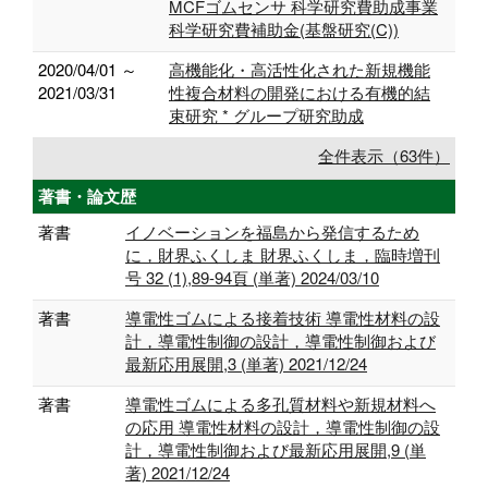
MCFゴムセンサ 科学研究費助成事業
科学研究費補助金(基盤研究(C))
2020/04/01 ～
高機能化・高活性化された新規機能
2021/03/31
性複合材料の開発における有機的結
束研究 * グループ研究助成
全件表示（63件）
著書・論文歴
著書
イノベーションを福島から発信するため
に，財界ふくしま 財界ふくしま，臨時増刊
号 32 (1),89-94頁 (単著) 2024/03/10
著書
導電性ゴムによる接着技術 導電性材料の設
計，導電性制御の設計，導電性制御および
最新応用展開,3 (単著) 2021/12/24
著書
導電性ゴムによる多孔質材料や新規材料へ
の応用 導電性材料の設計，導電性制御の設
計，導電性制御および最新応用展開,9 (単
著) 2021/12/24